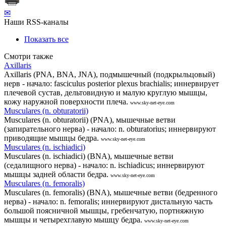
✉
Наши RSS-каналы
Показать все
Смотри также
Axillaris
Axillaris (PNA, BNA, JNA), подмышечный (подкрыльцовый)
нерв - начало: fasciculus posterior plexus brachialis; иннервирует
плечевой сустав, дельтовидную и малую круглую мышцы,
кожу наружной поверхности плеча.
www.sky-net-eye.com
Musculares (n. obturatorii)
Musculares (n. obturatorii) (PNA), мышечные ветви
(запирательного нерва) - начало: n. obturatorius; иннервируют
приводящие мышцы бедра.
www.sky-net-eye.com
Musculares (n. ischiadici)
Musculares (n. ischiadici) (BNA), мышечные ветви
(седалищного нерва) - начало: n. ischiadicus; иннервируют
мышцы задней области бедра.
www.sky-net-eye.com
Musculares (n. femoralis)
Musculares (n. femoralis) (BNA), мышечные ветви (бедренного
нерва) - начало: n. femoralis; иннервируют дистальную часть
большой поясничной мышцы, гребенчатую, портняжную
мышцы и четырехглавую мышцу бедра.
www.sky-net-eye.com