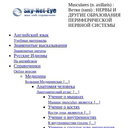
Musculares (n. axillaris) :
Ветви (rami) : НЕРВЫ И
ДРУГИЕ ОБРАЗОВАНИЯ
ПЕРИФЕРИЧЕСКОЙ
НЕРВНОЙ СИСТЕМЫ
Английский язык
Учебные материалы
Знаменитые высказывания
Знаменитые цитаты
Русские Идиомы
На английском
Справочники
Online версии
Медицина
Большая Медицинская […]
Анатомия человека
Анатомический атлас […]
Учение о мышцах
Мышца, musculus, является […]
Учение о костях
Кости, ossa, являются […]
Учение о внутренностях
К внутренностям viscera […]
Учение о сосудах или ангиология