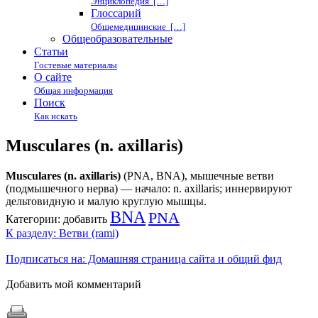
Энциклопедия […]
Глоссарий
Общемедицинские […]
Общеобразовательные
Статьи
Гостевые материалы
О сайте
Общая информация
Поиск
Как искать
Musculares (n. axillaris)
Musculares (n. axillaris)
(PNA, BNA), мышечные ветви
(подмышечного нерва) — начало: n. axillaris; иннервируют
дельтовидную и малую круглую мышцы.
BNA
PNA
Категории:
добавить
К разделу: Ветви (rami)
Подписаться на: Домашняя страница сайта и общий фид
Добавить мой комментарий