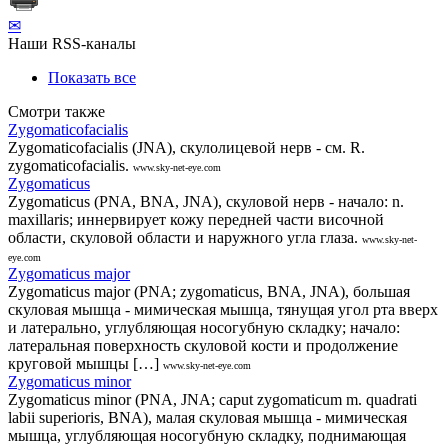
✉
Наши RSS-каналы
Показать все
Смотри также
Zygomaticofacialis
Zygomaticofacialis (JNA), скулолицевой нерв - см. R.
zygomaticofacialis.
www.sky-net-eye.com
Zygomaticus
Zygomaticus (PNA, BNA, JNA), скуловой нерв - начало: n.
maxillaris; иннервирует кожу передней части височной
области, скуловой области и наружного угла глаза.
www.sky-net-
eye.com
Zygomaticus major
Zygomaticus major (PNA; zygomaticus, BNA, JNA), большая
скуловая мышца - мимическая мышца, тянущая угол рта вверх
и латерально, углубляющая носогубную складку; начало:
латеральная поверхность скуловой кости и продолжение
круговой мышцы […]
www.sky-net-eye.com
Zygomaticus minor
Zygomaticus minor (PNA, JNA; caput zygomaticum m. quadrati
labii superioris, BNA), малая скуловая мышца - мимическая
мышца, углубляющая носогубную складку, поднимающая