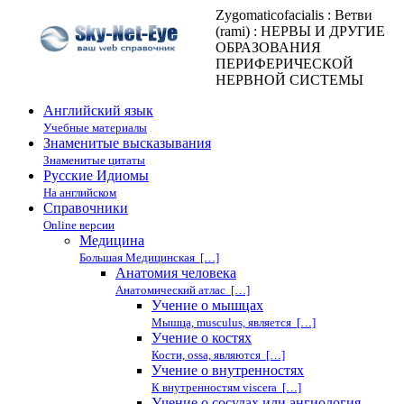
Zygomaticofacialis : Ветви
(rami) : НЕРВЫ И ДРУГИЕ
ОБРАЗОВАНИЯ
ПЕРИФЕРИЧЕСКОЙ
НЕРВНОЙ СИСТЕМЫ
Английский язык
Учебные материалы
Знаменитые высказывания
Знаменитые цитаты
Русские Идиомы
На английском
Справочники
Online версии
Медицина
Большая Медицинская […]
Анатомия человека
Анатомический атлас […]
Учение о мышцах
Мышца, musculus, является […]
Учение о костях
Кости, ossa, являются […]
Учение о внутренностях
К внутренностям viscera […]
Учение о сосудах или ангиология