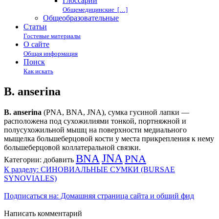
Глоссарий
Общемедицинские […]
Общеобразовательные
Статьи
Гостевые материалы
О сайте
Общая информация
Поиск
Как искать
B. anserina
B. anserina
(PNA, BNA, JNA), сумка гусиной лапки —
расположена под сухожилиями тонкой, портняжной и
полусухожильной мышц на поверхности медиального
мыщелка большеберцовой кости у места прикрепления к нему
большеберцовой коллатеральной связки.
BNA
JNA
PNA
Категории:
добавить
К разделу: СИНОВИАЛЬНЫЕ СУМКИ (BURSAE
SYNOVIALES)
Подписаться на: Домашняя страница сайта и общий фид
Написать комментарий