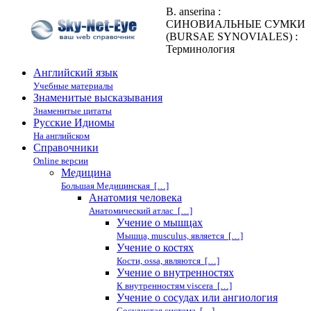
B. anserina :
СИНОВИАЛЬНЫЕ СУМКИ
(BURSAE SYNOVIALES) :
Терминология
Английский язык
Учебные материалы
Знаменитые высказывания
Знаменитые цитаты
Русские Идиомы
На английском
Справочники
Online версии
Медицина
Большая Медицинская […]
Анатомия человека
Анатомический атлас […]
Учение о мышцах
Мышца, musculus, является […]
Учение о костях
Кости, ossa, являются […]
Учение о внутренностях
К внутренностям viscera […]
Учение о сосудах или ангиология
Сосудистая система […]