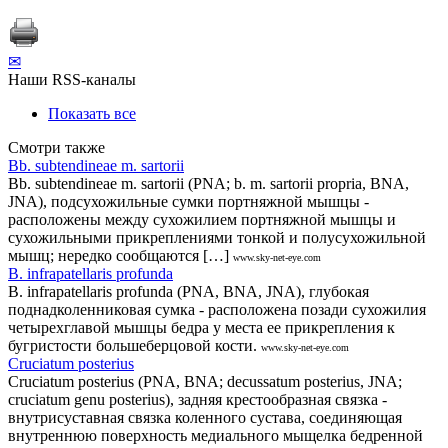
✉
Наши RSS-каналы
Показать все
Смотри также
Bb. subtendineae m. sartorii
Bb. subtendineae m. sartorii (PNA; b. m. sartorii propria, BNA,
JNA), подсухожильные сумки портняжной мышцы -
расположены между сухожилием портняжной мышцы и
сухожильными прикреплениями тонкой и полусухожильной
мышц; нередко сообщаются […]
www.sky-net-eye.com
B. infrapatellaris profunda
B. infrapatellaris profunda (PNA, BNA, JNA), глубокая
поднадколенниковая сумка - расположена позади сухожилия
четырехглавой мышцы бедра у места ее прикрепления к
бугристости большеберцовой кости.
www.sky-net-eye.com
Cruciatum posterius
Cruciatum posterius (PNA, BNA; decussatum posterius, JNA;
cruciatum genu posterius), задняя крестообразная связка -
внутрисуставная связка коленного сустава, соединяющая
внутреннюю поверхность медиального мыщелка бедренной