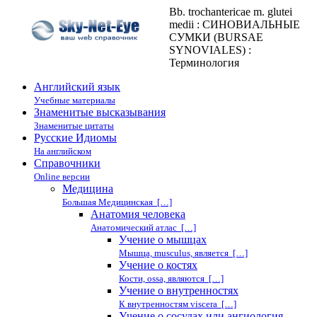
Bb. trochantericae m. glutei
medii : СИНОВИАЛЬНЫЕ
СУМКИ (BURSAE
SYNOVIALES) :
Терминология
Английский язык
Учебные материалы
Знаменитые высказывания
Знаменитые цитаты
Русские Идиомы
На английском
Справочники
Online версии
Медицина
Большая Медицинская […]
Анатомия человека
Анатомический атлас […]
Учение о мышцах
Мышца, musculus, является […]
Учение о костях
Кости, ossa, являются […]
Учение о внутренностях
К внутренностям viscera […]
Учение о сосудах или ангиология