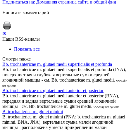
Подписаться на: Домашняя страница сайта и общий фид
Написать комментарий
✉
Наши RSS-каналы
Показать все
Смотри также
Bb. trochantericae m. glutaei medii superficialis et profunda
Bb. trochantericae m. glutaei medii superficialis et profunda (JNA),
поверхностная и глубокая вертельные сумки средней
ягодичной мышцы - см. Bb. trochantericae m. glutei medii.
www.sky-
net-eye.com
Bb. trochantericae m. glutaei medii anterior et posterior
Bb. trochantericae m. glutaei medii anterior et posterior (BNA),
передняя и задняя вертельные сумки средней ягодичной
мышцы - см. Bb. trochantericae m. glutei medii.
www.sky-net-eye.com
B. trochanterica m. glutei minimi
B. trochanterica m. glutei minimi (PNA; b. trochanterica m. glutaei
minimi, BNA, JNA), вертельная сумка малой ягодичной
мышцы - расположена у места прикрепления малой