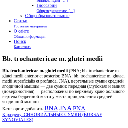
Энциклопедия […]
Глоссарий
Общемедицинские […]
Общеобразовательные
Статьи
Гостевые материалы
О сайте
Общая информация
Поиск
Как искать
Bb. trochantericae m. glutei medii
Bb. trochantericae m. glutei medii
(PNA; bb. trochantericae m.
glutei medii anterior et posterior, BNA; bb. trochantericae m. glutaei
medii superficialis et profunda, JNA), вертельные сумки средней
ягодичной мышцы — две сумки; передняя (глубокая) и задняя
(поверхностная) — расположены по верхнему краю большого
вертела бедренной кости у места прикрепления средней
ягодичной мышцы.
BNA
JNA
PNA
Категории:
добавить
К разделу: СИНОВИАЛЬНЫЕ СУМКИ (BURSAE
SYNOVIALES)