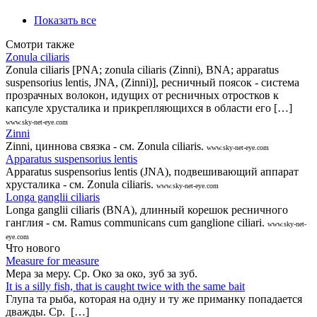
Показать все
Смотри также
Zonula ciliaris
Zonula ciliaris [PNA; zonula ciliaris (Zinni), BNA; apparatus
suspensorius lentis, JNA, (Zinni)], ресничный поясок - система
прозрачных волокон, идущих от ресничных отростков к
капсуле хрусталика и прикрепляющихся в области его […]
www.sky-net-eye.com
Zinni
Zinni, циннова связка - см. Zonula ciliaris.
www.sky-net-eye.com
Apparatus suspensorius lentis
Apparatus suspensorius lentis (JNA), подвешивающий аппарат
хрусталика - см. Zonula ciliaris.
www.sky-net-eye.com
Longa ganglii ciliaris
Longa ganglii ciliaris (BNA), длинный корешок ресничного
ганглия - см. Ramus communicans cum ganglione ciliari.
www.sky-net-
eye.com
Что нового
Measure for measure
Мера за меру. Ср. Око за око, зуб за зуб.
It is a silly fish, that is caught twice with the same bait
Глупа та рыба, которая на одну и ту же приманку попадается
дважды. Ср. […]