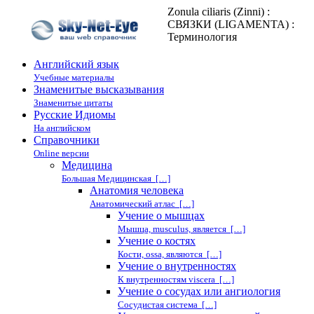
Zonula ciliaris (Zinni) :
СВЯЗКИ (LIGAMENTA) :
Терминология
Английский язык
Учебные материалы
Знаменитые высказывания
Знаменитые цитаты
Русские Идиомы
На английском
Справочники
Online версии
Медицина
Большая Медицинская […]
Анатомия человека
Анатомический атлас […]
Учение о мышцах
Мышца, musculus, является […]
Учение о костях
Кости, ossa, являются […]
Учение о внутренностях
К внутренностям viscera […]
Учение о сосудах или ангиология
Сосудистая система […]