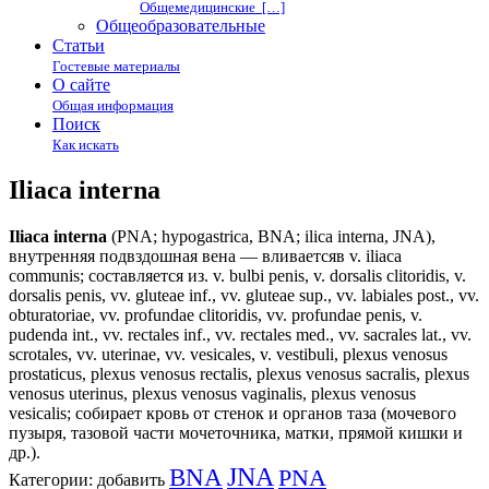
Общемедицинские […]
Общеобразовательные
Статьи
Гостевые материалы
О сайте
Общая информация
Поиск
Как искать
Iliaca interna
Iliaca interna
(PNA; hypogastrica, BNA; ilica interna, JNA),
внутренняя подвздошная вена — вливаетсяв v. iliaca
communis; составляется из. v. bulbi penis, v. dorsalis clitoridis, v.
dorsalis penis, vv. gluteae inf., vv. gluteae sup., vv. labiales post., vv.
obturatoriae, vv. profundae clitoridis, vv. profundae penis, v.
pudenda int., vv. rectales inf., vv. rectales med., vv. sacrales lat., vv.
scrotales, vv. uterinae, vv. vesicales, v. vestibuli, plexus venosus
prostaticus, plexus venosus rectalis, plexus venosus sacralis, plexus
venosus uterinus, plexus venosus vaginalis, plexus venosus
vesicalis; собирает кровь от стенок и органов таза (мочевого
пузыря, тазовой части мочеточника, матки, прямой кишки и
др.).
BNA
JNA
PNA
Категории:
добавить