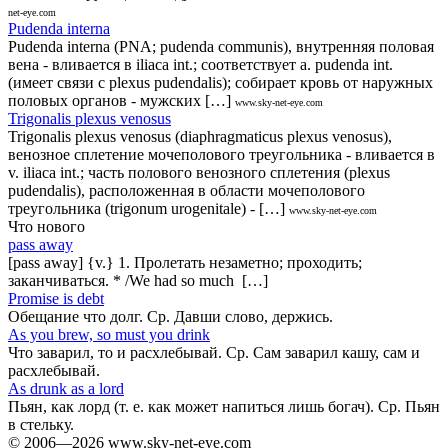
net-eye.com
Pudenda interna
Pudenda interna (PNA; pudenda communis), внутренняя половая
вена - вливается в iliaca int.; соответствует a. pudenda int.
(имеет связи с plexus pudendalis); собирает кровь от наружных
половых органов - мужских […]
www.sky-net-eye.com
Trigonalis plexus venosus
Trigonalis plexus venosus (diaphragmaticus plexus venosus),
венозное сплетение мочеполового треугольника - вливается в
v. iliaca int.; часть полового венозного сплетения (plexus
pudendalis), расположенная в области мочеполового
треугольника (trigonum urogenitale) - […]
www.sky-net-eye.com
Что нового
pass away
[pass away] {v.} 1. Пролетать незаметно; проходить;
заканчиваться. * /We had so much […]
Promise is debt
Обещание что долг. Ср. Давши слово, держись.
As you brew, so must you drink
Что заварил, то и расхлебывай. Ср. Сам заварил кашу, сам и
расхлебывай.
As drunk as a lord
Пьян, как лорд (т. е. как может напиться лишь богач). Ср. Пьян
в стельку.
© 2006—2026 www.sky-net-eye.com