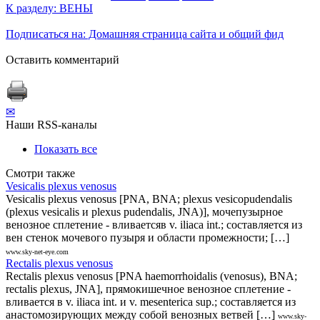
К разделу: ВЕНЫ
Подписаться на: Домашняя страница сайта и общий фид
Оставить комментарий
✉
Наши RSS-каналы
Показать все
Смотри также
Vesicalis plexus venosus
Vesicalis plexus venosus [PNA, BNA; plexus vesicopudendalis
(plexus vesicalis и plexus pudendalis, JNA)], мочепузырное
венозное сплетение - вливаетсяв v. iliaca int.; составляется из
вен стенок мочевого пузыря и области промежности; […]
www.sky-net-eye.com
Rectalis plexus venosus
Rectalis plexus venosus [PNA haemorrhoidalis (venosus), BNA;
rectalis plexus, JNA], прямокишечное венозное сплетение -
вливается в v. iliaca int. и v. mesenterica sup.; составляется из
анастомозирующих между собой венозных ветвей […]
www.sky-