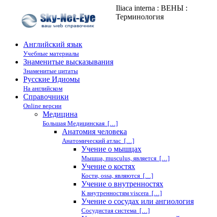
Iliaca interna : ВЕНЫ :
Терминология
Английский язык
Учебные материалы
Знаменитые высказывания
Знаменитые цитаты
Русские Идиомы
На английском
Справочники
Online версии
Медицина
Большая Медицинская […]
Анатомия человека
Анатомический атлас […]
Учение о мышцах
Мышца, musculus, является […]
Учение о костях
Кости, ossa, являются […]
Учение о внутренностях
К внутренностям viscera […]
Учение о сосудах или ангиология
Сосудистая система […]