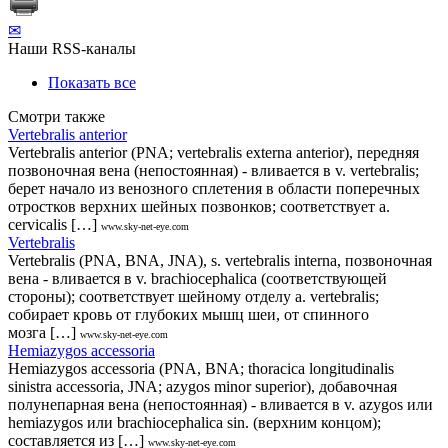
✉
Наши RSS-каналы
Показать все
Смотри также
Vertebralis anterior
Vertebralis anterior (PNA; vertebralis externa anterior), передняя
позвоночная вена (непостоянная) - вливается в v. vertebralis;
берет начало из венозного сплетения в области поперечных
отростков верхних шейных позвонков; соответствует а.
cervicalis […]
www.sky-net-eye.com
Vertebralis
Vertebralis (PNA, BNA, JNA), s. vertebralis interna, позвоночная
вена - вливается в v. brachiocephalica (соответствующей
стороны); соответствует шейному отделу а. vertebralis;
собирает кровь от глубоких мышц шеи, от спинного
мозга […]
www.sky-net-eye.com
Hemiazygos accessoria
Hemiazygos accessoria (PNA, BNA; thoracica longitudinalis
sinistra accessoria, JNA; azygos minor superior), добавочная
полунепарная вена (непостоянная) - вливается в v. azygos или
hemiazygos или brachiocephalica sin. (верхним концом);
составляется из […]
www.sky-net-eye.com