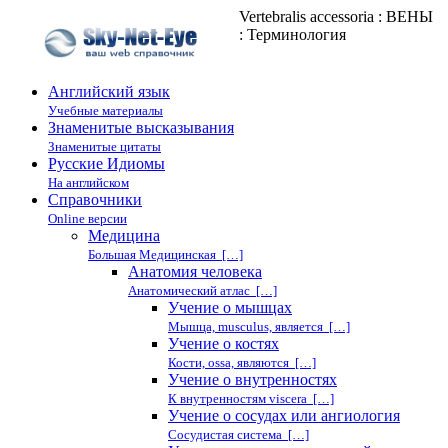
Vertebralis accessoria : ВЕНЫ
: Терминология
Английский язык
Учебные материалы
Знаменитые высказывания
Знаменитые цитаты
Русские Идиомы
На английском
Справочники
Online версии
Медицина
Большая Медицинская […]
Анатомия человека
Анатомический атлас […]
Учение о мышцах
Мышца, musculus, является […]
Учение о костях
Кости, ossa, являются […]
Учение о внутренностях
К внутренностям viscera […]
Учение о сосудах или ангиология
Сосудистая система […]