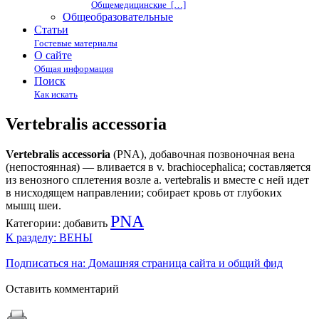
Общемедицинские […]
Общеобразовательные
Статьи
Гостевые материалы
О сайте
Общая информация
Поиск
Как искать
Vertebralis accessoria
Vertebralis accessoria
(PNA), добавочная позвоночная вена
(непостоянная) — вливается в v. brachiocephalica; составляется
из венозного сплетения возле a. vertebralis и вместе с ней идет
в нисходящем направлении; собирает кровь от глубоких
мышц шеи.
PNA
Категории:
добавить
К разделу: ВЕНЫ
Подписаться на: Домашняя страница сайта и общий фид
Оставить комментарий