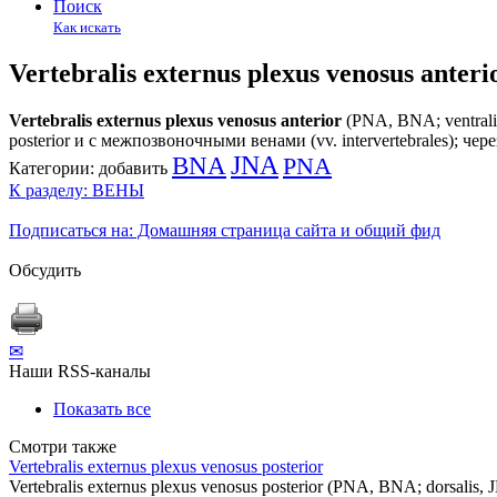
Поиск
Как искать
Vertebralis externus plexus venosus anteri
Vertebralis externus plexus venosus anterior
(PNA, BNA; ventrali
posterior и с межпозвоночными венами (vv. intervertebrales);
BNA
JNA
PNA
Категории:
добавить
К разделу: ВЕНЫ
Подписаться на: Домашняя страница сайта и общий фид
Обсудить
✉
Наши RSS-каналы
Показать все
Смотри также
Vertebralis externus plexus venosus posterior
Vertebralis externus plexus venosus posterior (PNA, BNA; dorsalis