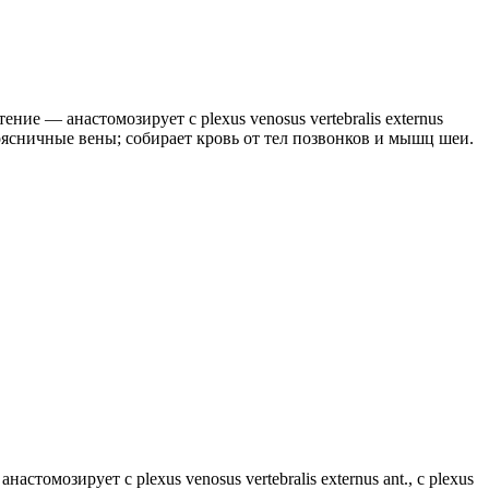
ние — анастомозирует с plexus venosus vertebralis externus
 поясничные вены; собирает кровь от тел позвонков и мышц шеи.
астомозирует с plexus venosus vertebralis externus ant., с plexus