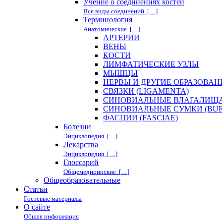
Учение о соединениях костей
Все виды соединений […]
Терминология
Анатомические […]
АРТЕРИИ
ВЕНЫ
КОСТИ
ЛИМФАТИЧЕСКИЕ УЗЛЫ
МЫШЦЫ
НЕРВЫ И ДРУГИЕ ОБРАЗОВА
СВЯЗКИ (LIGAMENTA)
СИНОВИАЛЬНЫЕ ВЛАГАЛИЩА 
СИНОВИАЛЬНЫЕ СУМКИ (BUR
ФАСЦИИ (FASCIAE)
Болезни
Энциклопедия […]
Лекарства
Энциклопедия […]
Глоссарий
Общемедицинские […]
Общеобразовательные
Статьи
Гостевые материалы
О сайте
Общая информация