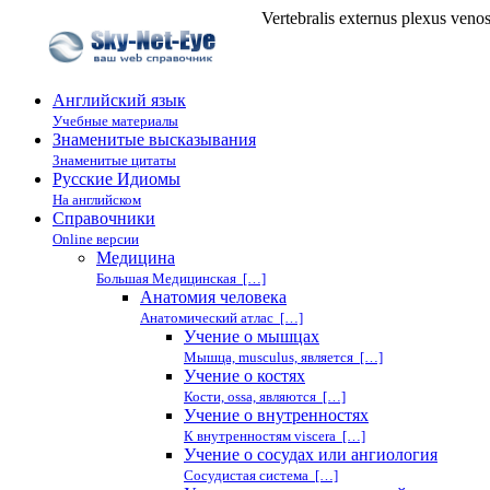
Vertebralis externus plexus ve
Английский язык
Учебные материалы
Знаменитые высказывания
Знаменитые цитаты
Русские Идиомы
На английском
Справочники
Online версии
Медицина
Большая Медицинская […]
Анатомия человека
Анатомический атлас […]
Учение о мышцах
Мышца, musculus, является […]
Учение о костях
Кости, ossa, являются […]
Учение о внутренностях
К внутренностям viscera […]
Учение о сосудах или ангиология
Сосудистая система […]