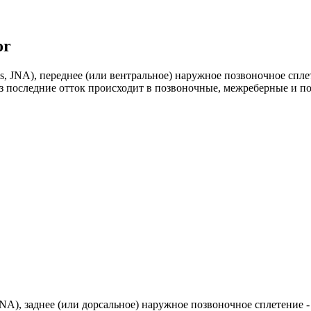
or
s, JNA), переднее (или вентральное) наружное позвоночное сплете
 через последние отток происходит в позвоночные, межреберные и
, JNA), заднее (или дорсальное) наружное позвоночное сплетение - ан