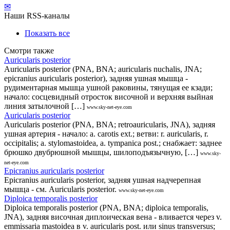
✉
Наши RSS-каналы
Показать все
Смотри также
Auricularis posterior
Auricularis posterior (PNA, BNA; auricularis nuchalis, JNA;
epicranius auricularis posterior), задняя ушная мышца -
рудиментарная мышца ушной раковины, тянущая ее кзади;
начало: сосцевидный отросток височной и верхняя выйная
линия затылочной […]
www.sky-net-eye.com
Auricularis posterior
Auricularis posterior (PNA, BNA; retroauricularis, JNA), задняя
ушная артерия - начало: a. carotis ext.; ветви: r. auricularis, r.
occipitalis; a. stylomastoidea, a. tympanica post.; снабжает: заднее
брюшко двубрюшной мышцы, шилоподъязычную, […]
www.sky-
net-eye.com
Epicranius auricularis posterior
Epicranius auricularis posterior, задняя ушная надчерепная
мышца - см. Auricularis posterior.
www.sky-net-eye.com
Diploica temporalis posterior
Diploica temporalis posterior (PNA, BNA; diploica temporalis,
JNA), задняя височная диплоическая вена - вливается через v.
emmissaria mastoidea в v. auricularis post. или sinus transversus;