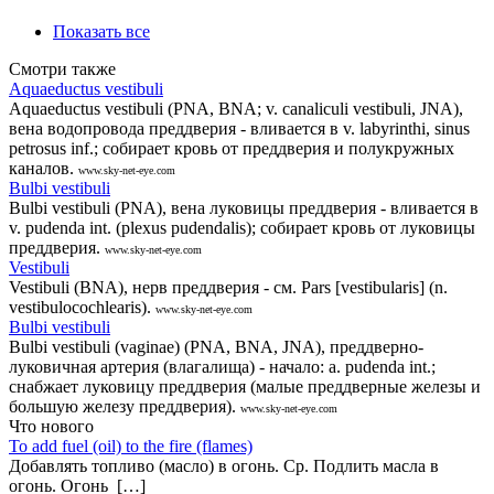
Показать все
Смотри также
Aquaeductus vestibuli
Aquaeductus vestibuli (PNA, BNA; v. canaliculi vestibuli, JNA),
вена водопровода преддверия - вливается в v. labyrinthi, sinus
petrosus inf.; собирает кровь от преддверия и полукружных
каналов.
www.sky-net-eye.com
Bulbi vestibuli
Bulbi vestibuli (PNA), вена луковицы преддверия - вливается в
v. pudenda int. (plexus pudendalis); собирает кровь от луковицы
преддверия.
www.sky-net-eye.com
Vestibuli
Vestibuli (BNA), нерв преддверия - см. Pars [vestibularis] (n.
vestibulocochlearis).
www.sky-net-eye.com
Bulbi vestibuli
Bulbi vestibuli (vaginae) (PNA, BNA, JNA), преддверно-
луковичная артерия (влагалища) - начало: а. pudenda int.;
снабжает луковицу преддверия (малые преддверные железы и
большую железу преддверия).
www.sky-net-eye.com
Что нового
То add fuel (oil) to the fire (flames)
Добавлять топливо (масло) в огонь. Ср. Подлить масла в
огонь. Огонь […]