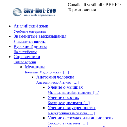
Canaliculi vestibuli : ВЕНЫ :
Терминология
Английский язык
Учебные материалы
Знаменитые высказывания
Знаменитые цитаты
Русские Идиомы
На английском
Справочники
Online версии
Медицина
Большая Медицинская […]
Анатомия человека
Анатомический атлас […]
Учение о мышцах
Мышца, musculus, является […]
Учение о костях
Кости, ossa, являются […]
Учение о внутренностях
К внутренностям viscera […]
Учение о сосудах или ангиология
Сосудистая система […]