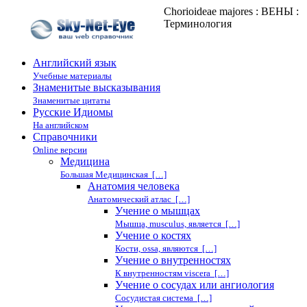
Chorioideae majores : ВЕНЫ :
Терминология
Английский язык
Учебные материалы
Знаменитые высказывания
Знаменитые цитаты
Русские Идиомы
На английском
Справочники
Online версии
Медицина
Большая Медицинская […]
Анатомия человека
Анатомический атлас […]
Учение о мышцах
Мышца, musculus, является […]
Учение о костях
Кости, ossa, являются […]
Учение о внутренностях
К внутренностям viscera […]
Учение о сосудах или ангиология
Сосудистая система […]