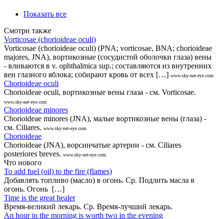
Показать все
Смотри также
Vorticosae (chorioideae oculi)
Vorticosae (chorioideae oculi) (PNA; vorticosae, BNA; chorioideae
majores, JNA), вортикозные (сосудистой оболочки глаза) вены
- вливаются в v. ophthalmica sup.; составляются из внутренних
вен глазного яблока; собирают кровь от всех […]
www.sky-net-eye.com
Chorioideae oculi
Chorioideae oculi, вортикозные вены глаза - см. Vorticosae.
www.sky-net-eye.com
Chorioideae minores
Chorioideae minores (JNA), малые вортикозные вены (глаза) -
см. Ciliares.
www.sky-net-eye.com
Chorioideae
Chorioideae (JNA), ворсинчатые артерии - см. Ciliares
posteriores breves.
www.sky-net-eye.com
Что нового
То add fuel (oil) to the fire (flames)
Добавлять топливо (масло) в огонь. Ср. Подлить масла в
огонь. Огонь […]
Time is the great healer
Время-великий лекарь. Ср. Время-лучший лекарь.
An hour in the morning is worth two in the evening