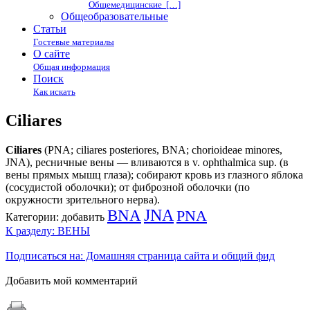
Общемедицинские […]
Общеобразовательные
Статьи
Гостевые материалы
О сайте
Общая информация
Поиск
Как искать
Ciliares
Ciliares
(PNA; ciliares posteriores, BNA; chorioideae minores,
JNA), ресничные вены — вливаются в v. ophthalmica sup. (в
вены прямых мышц глаза); собирают кровь из глазного яблока
(сосудистой оболочки); от фиброзной оболочки (по
окружности зрительного нерва).
BNA
JNA
PNA
Категории:
добавить
К разделу: ВЕНЫ
Подписаться на: Домашняя страница сайта и общий фид
Добавить мой комментарий