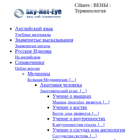
Ciliares : ВЕНЫ :
Терминология
Английский язык
Учебные материалы
Знаменитые высказывания
Знаменитые цитаты
Русские Идиомы
На английском
Справочники
Online версии
Медицина
Большая Медицинская […]
Анатомия человека
Анатомический атлас […]
Учение о мышцах
Мышца, musculus, является […]
Учение о костях
Кости, ossa, являются […]
Учение о внутренностях
К внутренностям viscera […]
Учение о сосудах или ангиология
Сосудистая система […]