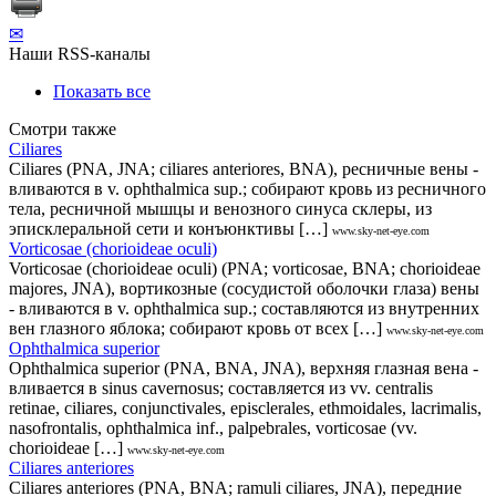
✉
Наши RSS-каналы
Показать все
Смотри также
Ciliares
Ciliares (PNA, JNA; ciliares anteriores, BNA), ресничные вены -
вливаются в v. ophthalmica sup.; собирают кровь из ресничного
тела, ресничной мышцы и венозного синуса склеры, из
эписклеральной сети и конъюнктивы […]
www.sky-net-eye.com
Vorticosae (chorioideae oculi)
Vorticosae (chorioideae oculi) (PNA; vorticosae, BNA; chorioideae
majores, JNA), вортикозные (сосудистой оболочки глаза) вены
- вливаются в v. ophthalmica sup.; составляются из внутренних
вен глазного яблока; собирают кровь от всех […]
www.sky-net-eye.com
Ophthalmica superior
Ophthalmica superior (PNA, BNA, JNA), верхняя глазная вена -
вливается в sinus cavernosus; составляется из vv. centralis
retinae, ciliares, conjunctivales, episclerales, ethmoidales, lacrimalis,
nasofrontalis, ophthalmica inf., palpebrales, vorticosae (vv.
chorioideae […]
www.sky-net-eye.com
Ciliares anteriores
Ciliares anteriores (PNA, BNA; ramuli ciliares, JNA), передние