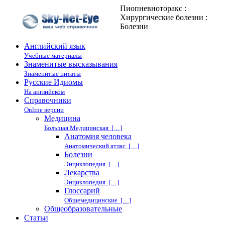
Пиопневноторакс :
Хирургические болезни :
Болезни
Английский язык
Учебные материалы
Знаменитые высказывания
Знаменитые цитаты
Русские Идиомы
На английском
Справочники
Online версии
Медицина
Большая Медицинская […]
Анатомия человека
Анатомический атлас […]
Болезни
Энциклопедия […]
Лекарства
Энциклопедия […]
Глоссарий
Общемедицинские […]
Общеобразовательные
Статьи