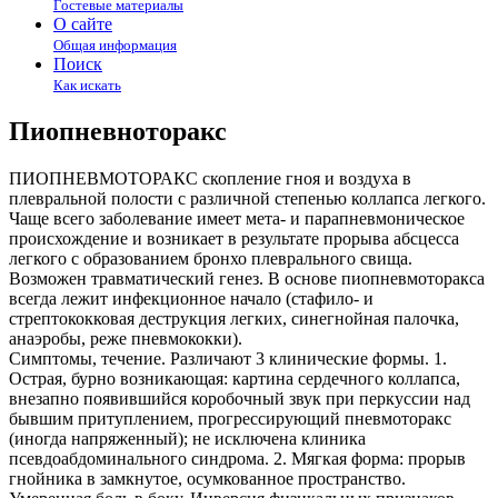
Гостевые материалы
О сайте
Общая информация
Поиск
Как искать
Пиопневноторакс
ПИОПНЕВМОТОРАКС скопление гноя и воздуха в
плевральной полости с различной степенью коллапса легкого.
Чаще всего заболевание имеет мета- и парапневмоническое
происхождение и возникает в результате прорыва абсцесса
легкого с образованием бронхо плеврального свища.
Возможен травматический генез. В основе пиопневмоторакса
всегда лежит инфекционное начало (стафило- и
стрептококковая деструкция легких, синегнойная палочка,
анаэробы, реже пневмококки).
Симптомы, течение. Различают 3 клинические формы. 1.
Острая, бурно возникающая: картина сердечного коллапса,
внезапно появившийся коробочный звук при перкуссии над
бывшим притуплением, прогрессирующий пневмоторакс
(иногда напряженный); не исключена клиника
псевдоабдоминального синдрома. 2. Мягкая форма: прорыв
гнойника в замкнутое, осумкованное пространство.