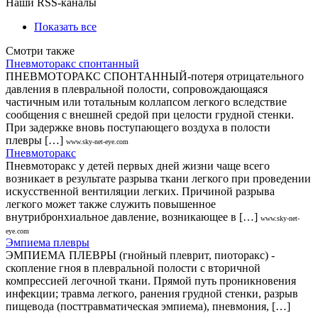
Наши RSS-каналы
Показать все
Смотри также
Пневмоторакс спонтанный
ПНЕВМОТОРАКС СПОНТАННЫЙ-потеря отрицательного
давления в плевральной полости, сопровождающаяся
частичным или тотальным коллапсом легкого вследствие
сообщения с внешней средой при целости грудной стенки.
При задержке вновь поступающего воздуха в полости
плевры […]
www.sky-net-eye.com
Пневмоторакс
Пневмоторакс у детей первых дней жизни чаще всего
возникает в результате разрыва ткани легкого при проведении
искусственной вентиляции легких. Причиной разрыва
легкого может также служить повышенное
внутрибронхиальное давление, возникающее в […]
www.sky-net-
eye.com
Эмпиема плевры
ЭМПИЕМА ПЛЕВРЫ (гнойный плеврит, пиоторакс) -
скопление гноя в плевральной полости с вторичной
компрессией легочной ткани. Прямой путь проникновения
инфекции; травма легкого, ранения грудной стенки, разрыв
пищевода (посттравматическая эмпиема), пневмония, […]