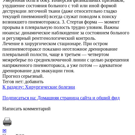
Умеренная боль в боку. Инверсия физикальных признаков,
ухудшение состояния больного с той или иной формой
деструкции легочной ткани (даже относительно гладко
текущей пневмонией) всегда служат поводом к поиску
возникшего пневмоторакса. 3. Стертая форма — момент
прорыва в плевральную полость трудно уловим. Важны
нюансы: динамическое наблкюдение за состоянием больного
и регулярный рентгенологический контроль.
Лечение в хирургическом стационаре. При остром
пиопневмотораксе показано неотложное дренирование
плевральной полости, чаще в третьем — четвертом
межреберье по среднеключичной линии с целью разрешения
напряженного пневмоторакса, а уже потом — адекватное
дренирование для эвакуации гноя.
Прогноз серьезный.
Тегов нет:
добавить
К разделу: Хирургические болезни
Подписаться на: Домашняя страница сайта и общий фид
Написать комментарий
✉