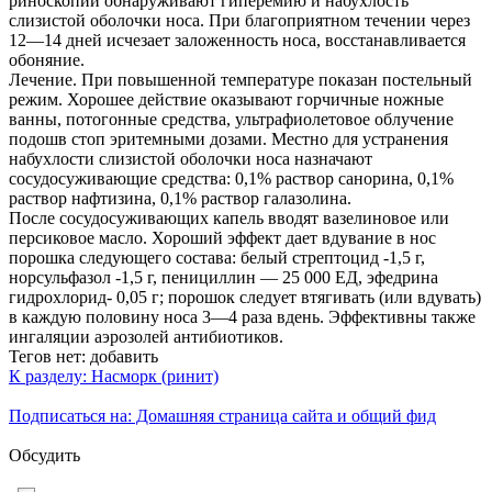
риноскопии обнаруживают гиперемию и набухлость
слизистой оболочки носа. При благоприятном течении через
12—14 дней исчезает заложенность носа, восстанавливается
обоняние.
Лечение. При повышенной температуре показан постельный
режим. Хорошее действие оказывают горчичные ножные
ванны, потогонные средства, ультрафиолетовое облучение
подошв стоп эритемными дозами. Местно для устранения
набухлости слизистой оболочки носа назначают
сосудосуживающие средства: 0,1% раствор санорина, 0,1%
раствор нафтизина, 0,1% раствор галазолина.
После сосудосуживающих капель вводят вазелиновое или
персиковое масло. Хороший эффект дает вдувание в нос
порошка следующего состава: белый стрептоцид -1,5 г,
норсульфазол -1,5 г, пенициллин — 25 000 ЕД, эфедрина
гидрохлорид- 0,05 г; порошок следует втягивать (или вдувать)
в каждую половину носа 3—4 раза вдень. Эффективны также
ингаляции аэрозолей антибиотиков.
Тегов нет:
добавить
К разделу: Насморк (ринит)
Подписаться на: Домашняя страница сайта и общий фид
Обсудить