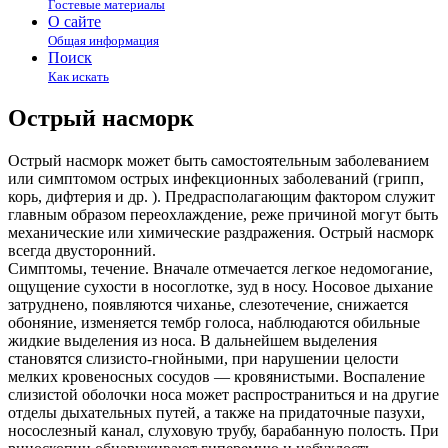
Гостевые материалы
О сайте
Общая информация
Поиск
Как искать
Острый насморк
Острый насморк может быть самостоятельным заболеванием
или симптомом острых инфекционных заболеваний (грипп,
корь, дифтерия и др. ). Предрасполагающим фактором служит
главным образом переохлаждение, реже причиной могут быть
механические или химические раздражения. Острый насморк
всегда двусторонний.
Симптомы, течение. Вначале отмечается легкое недомогание,
ощущение сухости в носоглотке, зуд в носу. Носовое дыхание
затруднено, появляются чиханье, слезотечение, снижается
обоняние, изменяется тембр голоса, наблюдаются обильные
жидкие выделения из носа. В дальнейшем выделения
становятся слизисто-гнойными, при нарушении целости
мелких кровеносных сосудов — кровянистыми. Воспаление
слизистой оболочки носа может распространиться и на другие
отделы дыхательных путей, а также на придаточные пазухи,
носослезный канал, слуховую трубу, барабанную полость. При