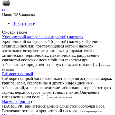
✉
Наши RSS-каналы
Показать все
Смотри также
Хронический катаральный (простой) насморк
Хронический катаральный (простой) насморк. Причины:
затянувшийся или повторяющийся острый насморк;
длительное воздействие различных раздражителей -
химических, термических, механических; раздражение
слизистой оболочки носа гнойным секретом при
заболеваниях придаточных пазух носа; длительное […]
www.sky-
net-eye.com
Гайморит острый
Гайморит острый часто возникает во время острого насморка,
гриппа, кори, скарлатины и других инфекционных
заболеваний, а также вследствие заболевания корней четырех
задних верхних зубов. Симптомы, течение. Ощущение
напряжения или боли […]
www.sky-net-eye.com
Насморк (ринит)
НАСМОРК (ринит)-воспаление слизистой оболочки носа.
Различают острый и хронический насморк.
www.sky-net-eye.com