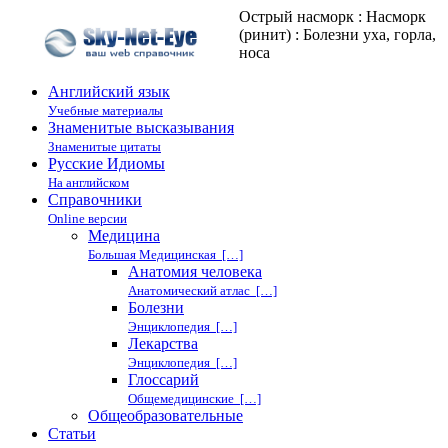
Острый насморк : Насморк
(ринит) : Болезни уха, горла,
носа
Английский язык
Учебные материалы
Знаменитые высказывания
Знаменитые цитаты
Русские Идиомы
На английском
Справочники
Online версии
Медицина
Большая Медицинская […]
Анатомия человека
Анатомический атлас […]
Болезни
Энциклопедия […]
Лекарства
Энциклопедия […]
Глоссарий
Общемедицинские […]
Общеобразовательные
Статьи