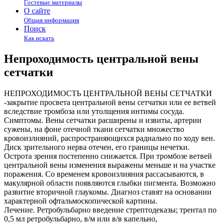
Гостевые материалы
О сайте
Общая информация
Поиск
Как искать
Непроходимость центральной вены
сетчатки
НЕПРОХОДИМОСТЬ ЦЕНТРАЛЬНОЙ ВЕНЫ СЕТЧАТКИ
-закрытие просвета центральной вены сетчатки или ее ветвей
вследствие тромбоза или утолщения интимы сосуда.
Симптомы. Вены сетчатки расширены и извиты, артерии
сужены, на фоне отечной ткани сетчатки множество
кровоизлияний, распространяющихся радиально по ходу вен.
Диск зрительного нерва отечен, его границы нечетки.
Острота зрения постепенно снижается. При тромбозе ветвей
центральной вены изменения выражены меньше и на участке
поражения. Со временем кровоизлияния рассасываются, в
макулярной области появляются глыбки пигмента. Возможно
развитие вторичной глаукомы. Диагноз ставят на основании
характерной офтальмоскопической картины.
Лечение. Ретробульбарно введение стрептодеказы; трентал по
0,5 мл ретробульбарно, в/м или в/в капельно,