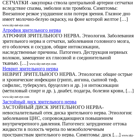
СЕТЧАТКИ -закупорка ствола центральной артерии сетчатки
вследствие спазма, эмболии или тромбоза. Симптомы:
Внезапное резкое ухудшение или потеря зрения. Глазное дно
имеет молочно-белую окраску, на фоне которой желтое […]
www.sky-net-eye.com
Атрофия зрительного нерва
АТРОФИЯ ЗРИТЕЛЬНОГО НЕРВА. Этиология. Заболевания
зрительного нерва и сетчатки, заболевания головного мозга,
его оболочек и сосудов, общие интоксикации,
наследственные причины. Патогенез. Деструкция нервных
волокон, замещение их глиозной и соединительной
тканью. […]
www.sky-net-eye.com
Неврит зрительного нерва
НЕВРИТ ЗРИТЕЛЬНОГО НЕРВА. Этиология: общие острые
и хронические инфекции (грипп, ангина, сыпной тиф,
сифилис, туберкулез, бруцеллез и др. ) и интоксикации
(метиловый спирт и др. ), диабет, подагра, болезни крови, […]
www.sky-net-eye.com
Застойный диск зрительного нерва
ЗАСТОЙНЫЙ ДИСК ЗРИТЕЛЬНОГО НЕРВА-
невоспалительный отек диска зрительного нерва. Этиология:
заболевания ЦНС, сопровождающиеся повышением
внутричерепного давления. Патогенез: затруднение оттока
жидкости в полость черепа по межоболочечным
пространствам зрительного нерва. Симптомы: диск […]
www.sky-