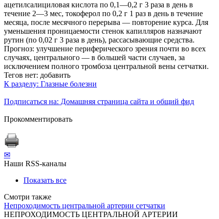
ацетилсалициловая кислота по 0,1—0,2 г 3 раза в день в
течение 2—3 мес, токоферол по 0,2 г 1 раз в день в течение
месяца, после месячного перерыва — повторение курса. Для
уменьшения проницаемости стенок капилляров назначают
рутин (по 0,02 г 3 раза в день), рассасывающие средства.
Прогноз: улучшение периферического зрения почти во всех
случаях, центрального — в большей части случаев, за
исключением полного тромбоза центральной вены сетчатки.
Тегов нет:
добавить
К разделу: Глазные болезни
Подписаться на: Домашняя страница сайта и общий фид
Прокомментировать
✉
Наши RSS-каналы
Показать все
Смотри также
Непроходимость центральной артерии сетчатки
НЕПРОХОДИМОСТЬ ЦЕНТРАЛЬНОЙ АРТЕРИИ