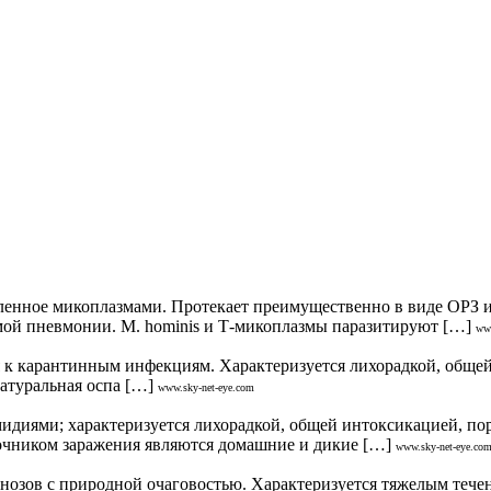
ное микоплазмами. Протекает преимущественно в виде ОРЗ и 
мой пневмонии. M. hominis и Т-микоплазмы паразитируют […]
www
 карантинным инфекциям. Характеризуется лихорадкой, общей
атуральная оспа […]
www.sky-net-eye.com
диями; характеризуется лихорадкой, общей интоксикацией, по
точником заражения являются домашние и дикие […]
www.sky-net-eye.co
зов с природной очаговостью. Характеризуется тяжелым течен