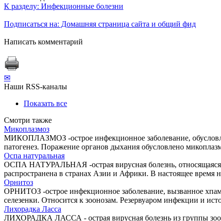
К разделу: Инфекционные болезни
Подписаться на: Домашняя страница сайта и общий фид
Написать комментарий
✉
Наши RSS-каналы
Показать все
Смотри также
Микоплазмоз
МИКОПЛАЗМОЗ -острое инфекционное заболевание, обусловлен
патогенез. Поражение органов дыхания обусловлено микоплаз
Оспа натуральная
ОСПА НАТУРАЛЬНАЯ -острая вирусная болезнь, относящаяся к
распространена в странах Азии и Африки. В настоящее время н
Орнитоз
ОРНИТОЗ -острое инфекционное заболевание, вызванное хпами
селезенки. Относится к зоонозам. Резервуаром инфекции и ис
Лихорадка Ласса
ЛИХОРАДКА ЛАССА - острая вирусная болезнь из группы зооно