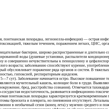
 понтианская лихорадка, легионелла-инфекция) — острая инфе
нтоксикацией, тяжелым течением, поражением легких, ЦНС, ор
рицательные бактерии, широко распространенные и длительно со
ированной воды (душевые установки, распылители кондиционеро
ину и совершенно нечувствительны к пенициллину и цефалоспо
лого возраста; заболеванию способствуют курение, употреблени
ый обусловливает поражение ряда органов и систем. В тяжелых
чностью, гипоксией, респираторным ацидозом.
—7 сут). Заболевание начинается остро. Высокое повышение те
оявляются мучительный кашель, колющие боли в груди. Выявляю
вокружение, бред, расстройства сознания). Отмечается тахикар
-сосудистая недостаточность, развивается инфекционно-токсичес
ываемая понтиакская лихорадка характеризуется кратковременн
томы бронхита и плеврита, но пневмония отсутствует. Летальны
вмонии в необычный сезон (конец лета) у мужчин среднего и п