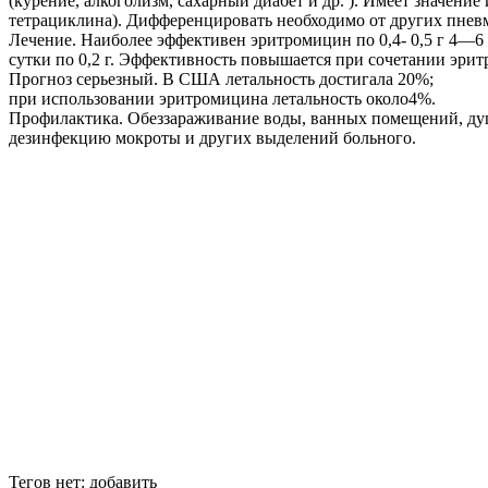
(курение, алкоголизм, сахарный диабет и др. ). Имеет значен
тетрациклина). Дифференцировать необходимо от других пнев
Лечение. Наиболее эффективен эритромицин по 0,4- 0,5 г 4—6
сутки по 0,2 г. Эффективность повышается при сочетании эр
Прогноз серьезный. В США летальность достигала 20%;
при использовании эритромицина летальность около4%.
Профилактика. Обеззараживание воды, ванных помещений, душ
дезинфекцию мокроты и других выделений больного.
Тегов нет:
добавить