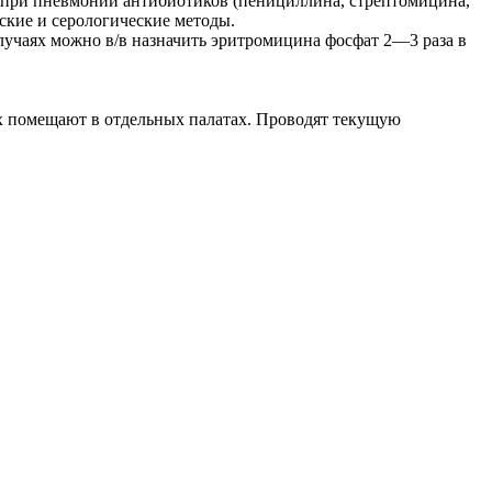
ых при пневмонии антибиотиков (пенициллина, стрептомицина,
ские и серологические методы.
лучаях можно в/в назначить эритромицина фосфат 2—3 раза в
х помещают в отдельных палатах. Проводят текущую