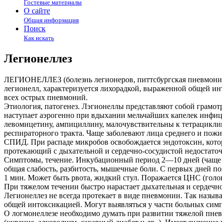
Гостевые материалы
О сайте
Общая информация
Поиск
Как искать
Легионеллез
ЛЕГИОНЕЛЛЕЗ (болезнь легионеров, питтсбургская пневмония,
легионелл, характеризуется лихорадкой, выраженной общей и
всех острых пневмоний.
Этиология, патогенез. Лэгионеллы представляют собой грамот
наступает аэрогенно при вдыхании мельчайших капелек инфиц
левомицетину, ампициллину, малочувствительны к тетрацикл
респираторного тракта. Чаще заболевают лица среднего и пожи
СПИД. При распаде микробов освобождается эндотоксин, котор
протекающий с дыхательной и сердечно-сосудистой недостато
Симптомы, течение. Инкубационный период 2—10 дней (чаще 5
общая слабость, разбитость, мышечные боли. С первых дней п
1 мин. Может быть рвота, жидкий стул. Поражается ЦНС (голо
При тяжелом течении быстро нарастает дыхательная и сердечно
Легионеллез не всегда протекает в виде пневмонии. Так наз
общей интоксикацией. Могут выявляться у части больных симп
О логмонеллезе необходимо думать при развитии тяжелой пне