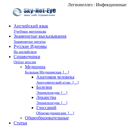
Легионеллез : Инфекционные 
Английский язык
Учебные материалы
Знаменитые высказывания
Знаменитые цитаты
Русские Идиомы
На английском
Справочники
Online версии
Медицина
Большая Медицинская […]
Анатомия человека
Анатомический атлас […]
Болезни
Энциклопедия […]
Лекарства
Энциклопедия […]
Глоссарий
Общемедицинские […]
Общеобразовательные
Статьи