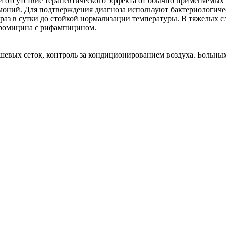
ие и отсутствие терапевтического эффекта от обычно применяем
моний. Для подтверждения диагноза используют бактериологиче
 раз в сутки до стойкой нормализации температуры. В тяжелых с
итромицина с рифампицином.
евых сеток, контроль за кондиционированием воздуха. Больны