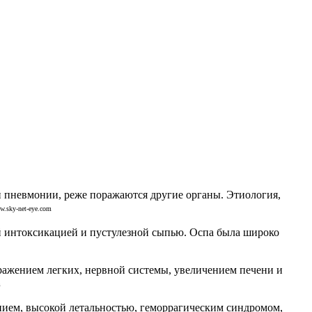
пневмонии, реже поражаются другие органы. Этиология,
.sky-net-eye.com
 интоксикацией и пустулезной сыпью. Оспа была широко
ражением легких, нервной системы, увеличением печени и
m
ием, высокой летальностью, геморрагическим синдромом,