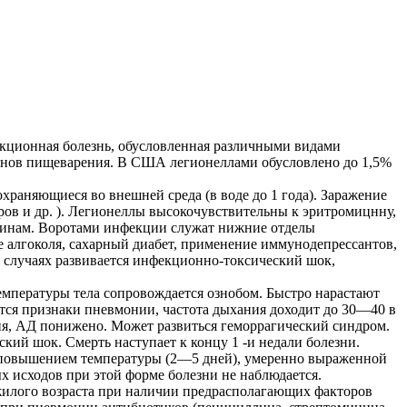
кционная болезнь, обусловленная различными видами
ганов пищеварения. В США легионеллами обусловлено до 1,5%
храняющиеся во внешней среда (в воде до 1 года). Заражение
в и др. ). Легионеллы высокочувствительны к эритромицнну,
ринам. Воротами инфекции служат нижние отделы
е алгоколя, сахарный диабет, применение иммунодепрессантов,
 случаях развивается инфекционно-токсический шок,
мпературы тела сопровождается ознобом. Быстро нарастают
тся признаки пневмонии, частота дыхания доходит до 30—40 в
дия, АД понижено. Может развиться геморрагический синдром.
кий шок. Смерть наступает к концу 1 -и недали болезни.
ым повышением температуры (2—5 дней), умеренно выраженной
х исходов при этой форме болезни не наблюдается.
ожилого возраста при наличии предрасполагающих факторов