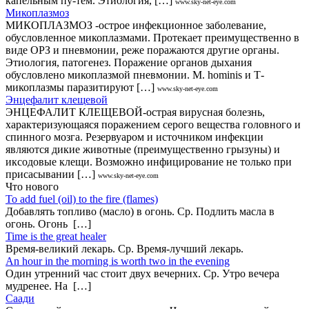
капельным пу-тем. Этиология, […]
www.sky-net-eye.com
Микоплазмоз
МИКОПЛАЗМОЗ -острое инфекционное заболевание,
обусловленное микоплазмами. Протекает преимущественно в
виде ОРЗ и пневмонии, реже поражаются другие органы.
Этиология, патогенез. Поражение органов дыхания
обусловлено микоплазмой пневмонии. M. hominis и Т-
микоплазмы паразитируют […]
www.sky-net-eye.com
Энцефалит клещевой
ЭНЦЕФАЛИТ КЛЕЩЕВОЙ-острая вирусная болезнь,
характеризующаяся поражением серого вещества головного и
спинного мозга. Резервуаром и источником инфекции
являются дикие животные (преимущественно грызуны) и
иксодовые клещи. Возможно инфицирование не только при
присасывании […]
www.sky-net-eye.com
Что нового
То add fuel (oil) to the fire (flames)
Добавлять топливо (масло) в огонь. Ср. Подлить масла в
огонь. Огонь […]
Time is the great healer
Время-великий лекарь. Ср. Время-лучший лекарь.
An hour in the morning is worth two in the evening
Один утренний час стоит двух вечерних. Ср. Утро вечера
мудренее. На […]
Саади