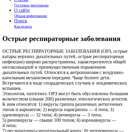
Гостевые материалы
О сайте
Общая информация
Поиск
Как искать
Острые респираторные заболевания
ОСТРЫЕ РЕСПИРАТОРНЫЕ ЗАБОЛЕВАНИЯ (ОРЗ, острые
катары верхних дыхательных путей, острые респираторные
инфекции) широко распространены, характеризуются общей
интоксикацией и преимущественным поражением
дыхательных путей. Относятся к антропонозам с воздушно-
капельным механизмом передачи. Чаще болеют дети.
Встречаются в виде спорадических случаев и эпидемических
вспышек.
Этиология, патогенез. ОРЗ могут быть обусловлены большим
количеством (свыше 200) различных этиологических агентов.
К ним относятся: 1) вирусы гриппа различных антигенных
типов и вариантов; 2) вирусы парагриппа — 4 типа; 3)
аденовирусы — 32 типа; 4) реовирусы — 3 типа;
5) риновирусы — свыше 100 типов; 6) коронавирусы —
4 типа;
7) реслираторно-синцитиальный вирус; 8) энтеровирусы —