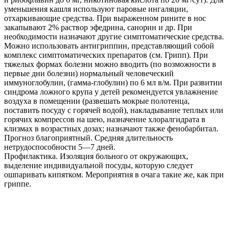
уменьшения кашля используют паровые ингаляции,
отхаркивающие средства. При выраженном рините в нос
закапывают 2% раствор эфедрина, санорин и др. При
необходимости назначают другие симптоматические средства.
Можно использовать антигриппин, представляющий собой
комплекс симптоматических препаратов (см. Грипп). При
тяжелых формах болезни можно вводить (по возможности в
первые дни болезни) нормальный человеческий
иммуноглобулин, (гамма-глобулин) по 6 мл в/м. При развитии
синдрома ложного крупа у детей рекомендуется увлажнение
воздуха в помещении (развешать мокрые полотенца,
поставить посуду с горячей водой), накладывание теплых или
горячих компрессов на шею, назначение хлоралгидрата в
клизмах в возрастных дозах; назначают также фенобарбитал.
Прогноз благоприятный. Средняя длительность
нетрудоспособности 5—7 дней.
Профилактика. Изоляция больного от окружающих,
выделение индивидуальной посуды, которую следует
ошпаривать кипятком. Мероприятия в очага такие же, как при
гриппе.