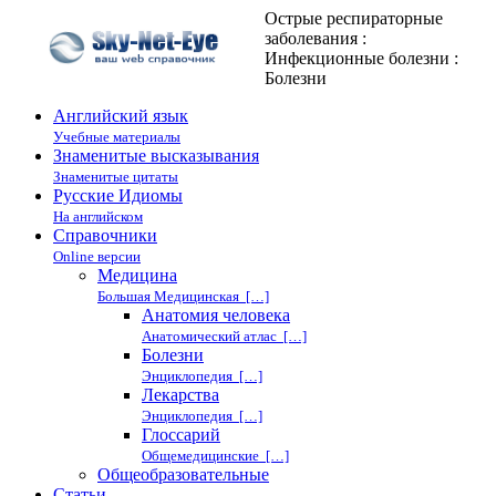
Острые респираторные
заболевания :
Инфекционные болезни :
Болезни
Английский язык
Учебные материалы
Знаменитые высказывания
Знаменитые цитаты
Русские Идиомы
На английском
Справочники
Online версии
Медицина
Большая Медицинская […]
Анатомия человека
Анатомический атлас […]
Болезни
Энциклопедия […]
Лекарства
Энциклопедия […]
Глоссарий
Общемедицинские […]
Общеобразовательные
Статьи