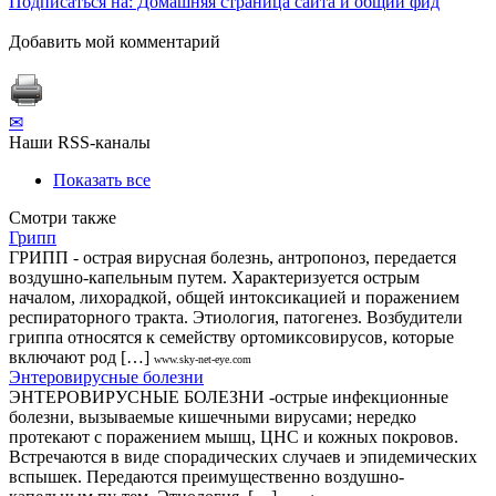
Подписаться на: Домашняя страница сайта и общий фид
Добавить мой комментарий
✉
Наши RSS-каналы
Показать все
Смотри также
Грипп
ГРИПП - острая вирусная болезнь, антропоноз, передается
воздушно-капельным путем. Характеризуется острым
началом, лихорадкой, общей интоксикацией и поражением
респираторного тракта. Этиология, патогенез. Возбудители
гриппа относятся к семейству ортомиксовирусов, которые
включают род […]
www.sky-net-eye.com
Энтеровирусные болезни
ЭНТЕРОВИРУСНЫЕ БОЛЕЗНИ -острые инфекционные
болезни, вызываемые кишечными вирусами; нередко
протекают с поражением мышц, ЦНС и кожных покровов.
Встречаются в виде спорадических случаев и эпидемических
вспышек. Передаются преимущественно воздушно-