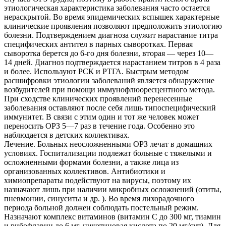
этиологическая характеристика заболевания часто остается
нераскрытой. Во время эпидемических вспышек характерные
клинические проявления позволяют предположить этиологию
болезни. Подтверждением диагноза служит нарастание титра
специфических антител в парных сыворотках. Первая
сыворотка берется до 6-го дня болезни, вторая — через 10—
14 дней. Диагноз подтверждается нарастанием титров в 4 раза
и более. Используют РСК и РТГА. Быстрым методом
расшифровки этиологии заболеваний является обнаружение
возбудителей при помощи иммунофлюоресцентного метода.
При сходстве клинических проявлений перенесенные
заболевания оставляют после себя лишь типоспецифический
иммунитет. В связи с этим один и тот же человек может
переносить ОРЗ 5—7 раз в течение года. Особенно это
наблюдается в детских коллективах.
Лечение. Больных неосложненными ОРЗ лечат в домашних
условиях. Госпитализации подлежат больные с тяжелыми и
осложненными формами болезни, а также лица из
организованных коллективов. Антибиотики и
химиопрепараты подействуют на вирусы, поэтому их
назначают лишь при наличии микробных осложнений (отиты,
пневмонии, синуситы и др. ). Во время лихорадочного
периода больной должен соблюдать постельный режим.
Назначают комплекс витаминов (витамин С до 300 мг, тиамин
и рибофлавин до 6 мг, никотиновая кислота по 20 мг/сут). Для