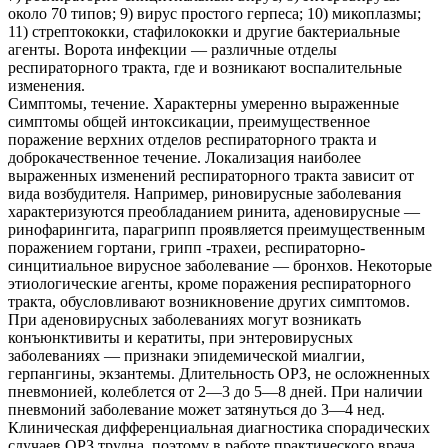
около 70 типов; 9) вирус простого герпеса; 10) микоплазмы;
11) стрептококки, стафилококки и другие бактериальные
агенты. Ворота инфекции — различные отделы
респираторного тракта, где и возникают воспалительные
изменения.
Симптомы, течение. Характерны умеренно выраженные
симптомы общей интоксикации, преимущественное
поражение верхних отделов респираторного тракта и
доброкачественное течение. Локализация наиболее
выраженных изменений респираторного тракта зависит от
вида возбудителя. Например, риновирусные заболевания
характеризуются преобладанием ринита, аденовирусные —
ринофарингита, парагрипп проявляется преимущественным
поражением гортани, грипп -трахеи, респираторно-
синцитиальное вирусное заболевание — бронхов. Некоторые
этиологические агенты, кроме поражения респираторного
тракта, обусловливают возникновение других симптомов.
При аденовирусных заболеваниях могут возникать
конъюнктивиты и кератиты, при энтеровирусных
заболеваниях — признаки эпидемической миалгии,
герпангины, экзантемы. Длительность ОРЗ, не осложненных
пневмонией, колеблется от 2—3 до 5—8 дней. При наличии
пневмоний заболевание может затянуться до 3—4 нед.
Клиническая дифференциальная диагностика спорадических
случаев ОРЗ трудна, поэтому в работе практического врача