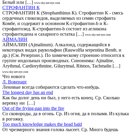
Белый или […]
www.sky-net-eye.com
СТРОФАНТИН К
СТРОФАНТИН К (Strophanthinus К). Строфантин К - смесь
сердечных гликозидов, выделяемых из семян строфанта
Комбе, и содержит в основном К-строфантин-b и К-
строфантозид. К-строфантин-b состоит из агликона
строфантидина и сахарного остатка […]
www.sky-net-eye.com
АЙМАЛИН
АЙМАЛИН (Аjmalinum). Алкалоид, содержащийся в
некоторых видах раувольфии (Rauwolfia serpentinа Веnth. и
др.) (См. Резерпин.). По химическому строению относится к
группе индольных производных. Cинонимы: Ajmaline,
Arythmal, Cardiorythmine, Gilurytmal, Ritmos, Tachmalin […]
www.sky-net-eye.com
Что нового
Л. Вовенарг
Ленивые всегда собираются сделать что-нибудь.
The longest day has an end
Как бы долог день ни был, у него есть конец. Ср. Сколько
веревку ни […]
Out of the frying-pan into the fire
Co сковороды, да в огонь. Ср. Из огня, да в полымя. Из кулька
в рогожку.
Too much knowledge makes the head bald
От чрезмерного знания голова лысеет. Ср. Много будешь