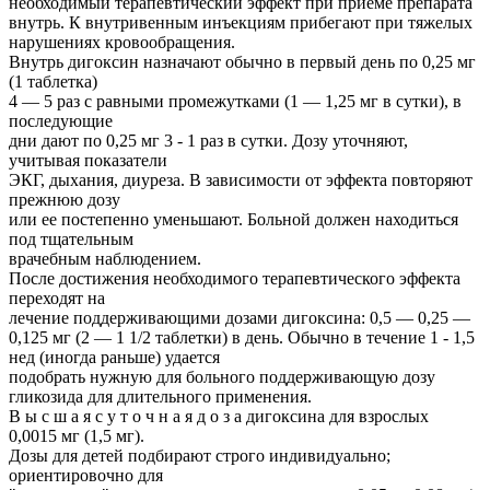
необходимый терапевтический эффект при приеме препарата
внутрь. К внутривенным инъекциям прибегают при тяжелых
нарушениях кровообращения.
Внутрь дигоксин назначают обычно в первый день по 0,25 мг
(1 таблетка)
4 — 5 раз с равными промежутками (1 — 1,25 мг в сутки), в
последующие
дни дают по 0,25 мг 3 - 1 раз в сутки. Дозу уточняют,
учитывая показатели
ЭКГ, дыхания, диуреза. В зависимости от эффекта повторяют
прежнюю дозу
или ее постепенно уменьшают. Больной должен находиться
под тщательным
врачебным наблюдением.
После достижения необходимого терапевтического эффекта
переходят на
лечение поддерживающими дозами дигоксина: 0,5 — 0,25 —
0,125 мг (2 — 1 1/2 таблетки) в день. Обычно в течение 1 - 1,5
нед (иногда раньше) удается
подобрать нужную для больного поддерживающую дозу
гликозида для длительного применения.
В ы с ш а я с у т о ч н а я д о з а дигоксина для взрослых
0,0015 мг (1,5 мг).
Дозы для детей подбирают строго индивидуально;
ориентировочно для