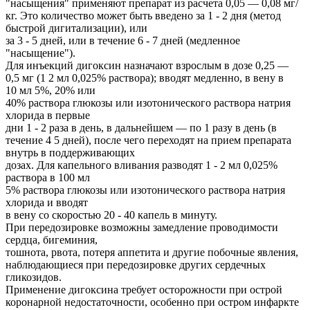
"насыщения" применяют препарат из расчета 0,05 — 0,08 мг/
кг. Это количество может быть введено за 1 - 2 дня (метод
быстрой дигитализации), или
за 3 - 5 дней, или в течение 6 - 7 дней (медленное
"насыщение").
Для инъекций дигоксин назначают взрослым в дозе 0,25 —
0,5 мг (1 2 мл 0,025% раствора); вводят медленно, в вену в
10 мл 5%, 20% или
40% раствора глюкозы или изотонического раствора натрия
хлорида в первые
дни 1 - 2 раза в день, в дальнейшем — по 1 разу в день (в
течение 4 5 дней), после чего переходят на прием препарата
внутрь в поддерживающих
дозах. Для капельного вливания разводят 1 - 2 мл 0,025%
раствора в 100 мл
5% раствора глюкозы или изотонического раствора натрия
хлорида и вводят
в вену со скоростью 20 - 40 капель в минуту.
При передозировке возможны замедление проводимости
сердца, бигеминия,
тошнота, рвота, потеря аппетита и другие побочные явления,
наблюдающиеся при передозировке других сердечных
гликозидов.
Применение дигоксина требует осторожности при острой
коронарной недостаточности, особенно при остром инфаркте