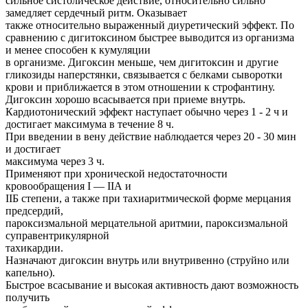
сильное систолическое действие, относительно сильно
замедляет сердечный ритм. Оказывает
также относительно выраженный диуретический эффект. По
сравнению с дигитоксином быстрее выводится из организма
и менее способен к кумуляции
в организме. Дигоксин меньше, чем дигитоксин и другие
гликозиды наперстянки, связывается с белками сыворотки
крови и приближается в этом отношении к строфантину.
Дигоксин хорошо всасывается при приеме внутрь.
Кардиотонический эффект наступает обычно через 1 - 2 ч и
достигает максимума в течение 8 ч.
При введении в вену действие наблюдается через 20 - 30 мин
и достигает
максимума через 3 ч.
Применяют при хронической недостаточности
кровообращения I — IIА и
IIБ степени, а также при тахиаритмической форме мерцания
предсердий,
пароксизмальной мерцательной аритмии, пароксизмальной
суправентрикулярной
тахикардии.
Назначают дигоксин внутрь или внутривенно (струйно или
капельно).
Быстрое всасывание и высокая активность дают возможность
получить