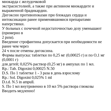
миокарда с желудочковой
экстрасистолией, а также при активном миокардите и
выраженной брадикардии.
Дигоксин противопоказан при блокадах сердца и
интоксикации ранее применявшимися препаратами
наперстянки.
У больных с почечной недостаточностью дозу уменьшают
(примерно в
2 раза).
Введение строфантина допускается при необходимости не
ранее чем через
24 ч после отмены дигоксина.
Формы выпуска: таблетки по 0,25 мг (0,00025 г) и по О,1 мг
(0,0001 г)
для детей; 0,025% раствор (0,25 мг) в ампулах по 1 мл.
Rр.: Таb. Digoxini 0,00025 N.50
D.S. По 1 таблетке 1 - 3 раза в день взрослому
Rр.: Sоl. Digoxini 0,025% 1 ml
D.t.d. N.5 in ampull.
S. По 1 мл внутривенно в 10 мл 5% раствора глюкозы
Вводить медленно!