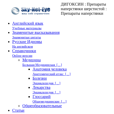
ДИГОКСИН : Препараты
наперстянки шерстистой :
Препараты наперстянки
Английский язык
Учебные материалы
Знаменитые высказывания
Знаменитые цитаты
Русские Идиомы
На английском
Справочники
Online версии
Медицина
Большая Медицинская […]
Анатомия человека
Анатомический атлас […]
Болезни
Энциклопедия […]
Лекарства
Энциклопедия […]
Глоссарий
Общемедицинские […]
Общеобразовательные
Статьи