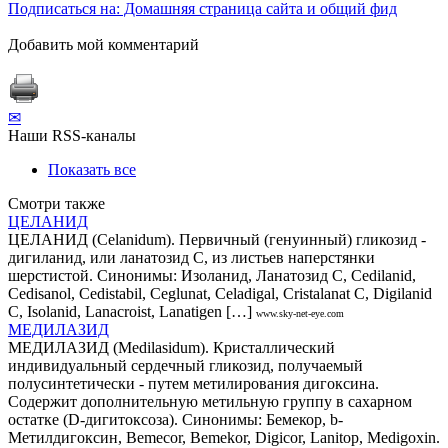
Подписаться на: Домашняя страница сайта и общий фид
Добавить мой комментарий
✉
Наши RSS-каналы
Показать все
Смотри также
ЦЕЛАНИД
ЦЕЛАНИД (Сеlanidum). Первичный (генуинный) гликозид -
дигиланид, или ланатозид С, из листьев наперстянки
шерстистой. Синонимы: Изоланид, Ланатозид С, Cedilanid,
Cedisanol, Cedistabil, Ceglunat, Celadigal, Cristalanat C, Digilanid
C, Isolanid, Lanacroist, Lanatigen […]
www.sky-net-eye.com
МЕДИЛАЗИД
МЕДИЛАЗИД (Меdilasidum). Кристаллический
индивидуальный сердечный гликозид, получаемый
полусинтетически - путем метилирования дигоксина.
Содержит дополнительную метильную группу в сахарном
остатке (D-дигитоксоза). Синонимы: Бемекор, b-
Метилдигоксин, Вemecor, Веmekor, Digicor, Lanitop, Мedigoxin.