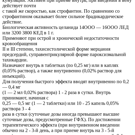
кумуляции. Активен при приеме внутрь; при введении в вену
действует почти
с такой же скоростью, как строфантин. По сравнению со
строфантином оказывает более сильное брадикардическое
действие.
Биологическая активность целанида 14ООО — 16ООО ЛЕД
или 3200 3800 КЕД в 1 г.
Применяют при острой и хронической недостаточности
кровообращения
II и III степени, тахисистолической форме мерцания
предсердий, суправентрикулярной форме пароксизмальной
тахикардии.
Назначают внутрь в таблетках (по 0,25 мг) или в каплях
(0,05% раствор), а также внутривенно (0,02% раствор для
инъекций).
Для получения быстрого эффекта вводят внутривенно по 0,2
— 0,4 мг
(1 — 2 мл 0,02% раствора) 1 - 2 раза в сутки. Внутрь
принимают, начиная с
0,25 — 0,5 мг (1 — 2 таблетки) или 10 - 25 капель 0,05%
раствора 3 - 4
раза в сутки (суточные дозы иногда превышают высшие
суточные дозы, предусмотренные ГФХ). По достижении
терапевтического эффекта (при внутривенном введении
обычно на 2 - 3-й день, а при приеме внутрь на 3 - 5-й