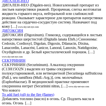
ДИГАЛЕН-НЕО
ДИГАЛЕН-НЕО (Digalen-neo). Новогаленовый препарат из
листьев наперстянки ржавой. Прозрачная, слегка желтоватая
жидкость горького вкуса, нейтральной или слабокислой
реакции. Оказывает характерное для препаратов наперстянки
действие на сердечно-сосудистую систему. Назначают под
кожу […]
www.sky-net-eye.com
ДИГОКСИН
ДИГОКСИН (Digoxinum). Гликозид, содержащийся в листьях
наперстянки шерстистой (Digitalis lanata Ehrh.) Cинонимы:
Cedoxin, Cordioxyl, Digolan, Digoxin, Dilanacin, Dixina,
Lanacordin, Lanacrist, Lanicor, Lanoral, Lanoxin, Natidigoxine,
Oxydigitoxin и др. Белый кристаллический порошок. […]
www.sky-net-eye.com
СЕКУРИНИН
СЕКУРИНИН (Securininum). Алкалоид секуринин
(С13Н15O2N ) выделен из травы секуринеги
полукустарниковой, или ветвецветной [Securinega suffruticosa
(Pall.), seu ramiflora (Mull.-Arg.)], сем. молочайных
(Euphorbiaceae). В медицинской практике применяют
секуринина нитрат (Securinini nitras, […]
www.sky-net-eye.com
Что нового
То add fuel (oil) to the fire (flames)
Добавлять топливо (масло) в огонь. Ср. Подлить масла в
огонь. Огонь […]