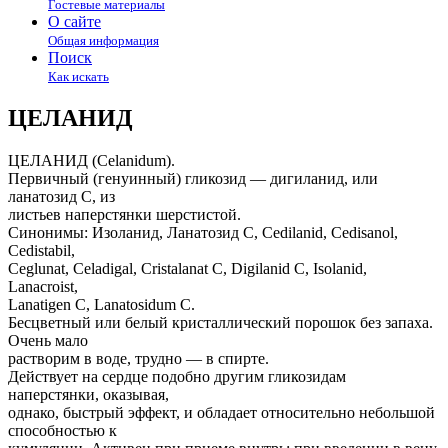
Гостевые материалы
О сайте
Общая информация
Поиск
Как искать
ЦЕЛАНИД
ЦЕЛАНИД (Сеlanidum).
Первичный (генуинный) гликозид — дигиланид, или
ланатозид С, из
листьев наперстянки шерстистой.
Синонимы: Изоланид, Ланатозид С, Cedilanid, Cedisanol,
Cedistabil,
Ceglunat, Celadigal, Cristalanat C, Digilanid C, Isolanid,
Lanacroist,
Lanatigen C, Lanatosidum C.
Бесцветный или белый кристаллический порошок без запаха.
Очень мало
растворим в воде, трудно — в спирте.
Действует на сердце подобно другим гликозидам
наперстянки, оказывая,
однако, быстрый эффект, и обладает относительно небольшой
способностью к