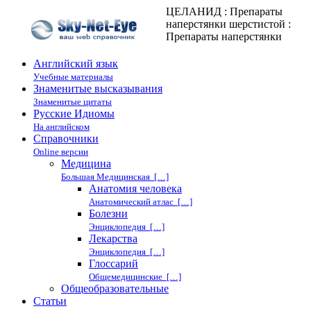
ЦЕЛАНИД : Препараты
наперстянки шерстистой :
Препараты наперстянки
Английский язык
Учебные материалы
Знаменитые высказывания
Знаменитые цитаты
Русские Идиомы
На английском
Справочники
Online версии
Медицина
Большая Медицинская […]
Анатомия человека
Анатомический атлас […]
Болезни
Энциклопедия […]
Лекарства
Энциклопедия […]
Глоссарий
Общемедицинские […]
Общеобразовательные
Статьи