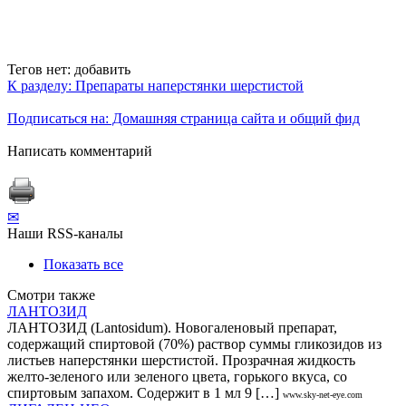
Тегов нет:
добавить
К разделу: Препараты наперстянки шерстистой
Подписаться на: Домашняя страница сайта и общий фид
Написать комментарий
✉
Наши RSS-каналы
Показать все
Смотри также
ЛАНТОЗИД
ЛАНТОЗИД (Lantosidum). Новогаленовый препарат,
содержащий спиртовой (70%) раствор суммы гликозидов из
листьев наперстянки шерстистой. Прозрачная жидкость
желто-зеленого или зеленого цвета, горького вкуса, со
спиртовым запахом. Содержит в 1 мл 9 […]
www.sky-net-eye.com