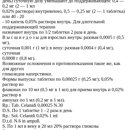
день) суточную дозу уменьшают до поддерживающей: 0,4 —
0,2 мг (2 — 1 мл
0,02% раствора) внутривенно, 0,5 — 0,25 мг (2 — 1 таблетка)
или 40 - 20
- 10 капель 0,05% раствора внутрь. Для длительной
поддерживающей терапии
назначают внутрь по 1/2 таблетки 2 раза в день.
В ы с ш и е д о з ы для взрослых внутрь: разовая 0,0005 г (0,5
мг),
суточная 0,001 г (1 мг); в вену: разовая 0,0004 г (0,4 мг),
суточная
0,0008 г (0,8 мг).
Возможные осложнения и противопоказания такие же, как
для других
гликозидов наперстянки.
Формы выпуска: таблетки по 0,00025 г (0,25 мг); 0,05%
раствор во
флаконах по 10 мл (0,5 мг в 1 мл) для приема внутрь и 0,02%
раствор в
ампулах по 1 мл (0,2 мг в 1 мл).
Rр.: Таb. Сеlanidi 0,00025 N.30
D.S. По 1 таблетке 1 - 2 раза в день
Rр.: Sol. Сеlanidi 0,02% 1 ml
D.t.d. N.6 in аmpull.
S. По 1 мл в вену в 20 мл 20% раствора глюкозы