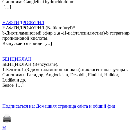
Синоним: Ganglefeni hydrochloridum.
[…]
НАФТИДРОФУРИЛ
НАФТИДРОФУРИЛ (Naftidrofuryl)*.
b-Диэтиламиновый эфир a ,a -(1-нафталенилметил)-b тетрагидр
пропионовой кислоты.
Выпускается в виде […]
БЕНЦИКЛАН
БЕНЦИКЛАН (Веncyclane).
1-Бензил-1-(3-диметиламинопропокси)-циклогептана фумарат.
Синонимы: Галидор, Аngiociclan, Desoblit, Fludilat, Halidor,
Ludilаt и др.
Белое […]
Подписаться на: Домашняя страница сайта и общий фид
✉