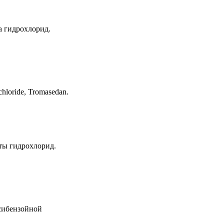
а гидрохлорид.
hloride, Tromasedan.
ты гидрохлорид.
сибензойной