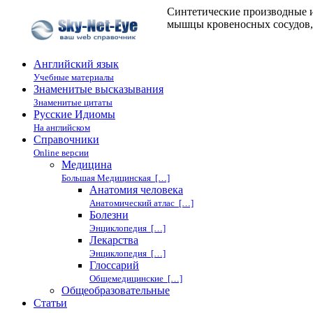
Синтетические производные и
мышцы кровеносных сосудов, 
Английский язык
Учебные материалы
Знаменитые высказывания
Знаменитые цитаты
Русские Идиомы
На английском
Справочники
Online версии
Медицина
Большая Медицинская […]
Анатомия человека
Анатомический атлас […]
Болезни
Энциклопедия […]
Лекарства
Энциклопедия […]
Глоссарий
Общемедицинские […]
Общеобразовательные
Статьи