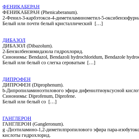
ФЕНИКАБЕРАН
ФЕНИКАБЕРАН (Рhеnicaberаnum).
2-Фенил-3-карбэтокси-4-диметиламинометил-5-оксибензофурн
Белый или почти белый кристаллический […]
ДИБАЗОЛ
ДИБАЗОЛ (Dibazolum).
2-Бензилбензимидазола гидрохлорид.
Cинонимы: Bendazol, Bendazoli hydrochloridum, Bendazole hydroc
Белый или белый со слегка сероватым […]
ДИПРОФЕН
ДИПРОФЕН (Diprophenum).
b-Дипропиламиноэтилового эфира дифенилтиоуксусной кисло
Синонимы: Diprofenum, Diprofene.
Белый или белый со […]
ГАНГЛЕРОН
ГАНГЛЕРОН (Gangleronum).
g -Диэтиламино-1,2-диметилпропилового эфира пара-изобуток
кислоты гидрохлорид.