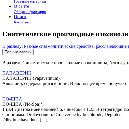
Гостевые материалы
О сайте
Общая информация
Поиск
Как искать
Синтетические производные изохинолин
К разделу: Разные спазмолитические средства, расслабляющие
В разделе Синтетические производные изохинолина, бензофура
ПАПАВЕРИН
ПАПАВЕРИН (Рараvеrinum).
Алкалоид, содержащийся в опии. В настоящее время получают
НО-ШПА
НО-ШПА (No-Spa)*.
1-(3,4-Диэтоксибензилиден)-6,7-диэтокси-1,2,3,4-тетрагидрои
Синонимы: Drotaverinum, Drotaverine hydrochloride, Deprolen,
Dihydroethaverine, […]