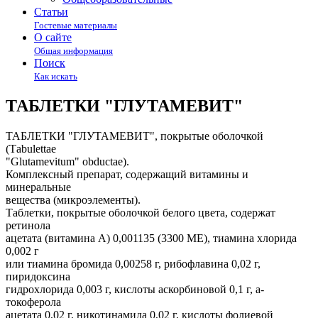
Статьи
Гостевые материалы
О сайте
Общая информация
Поиск
Как искать
ТАБЛЕТКИ "ГЛУТАМЕВИТ"
ТАБЛЕТКИ "ГЛУТАМЕВИТ", покрытые оболочкой
(Таbulettaе
"Glutamevitum" оbductaе).
Комплексный препарат, содержащий витамины и
минеральные
вещества (микроэлементы).
Таблетки, покрытые оболочкой белого цвета, содержат
ретинола
ацетата (витамина А) 0,001135 (3300 МЕ), тиамина хлорида
0,002 г
или тиамина бромида 0,00258 г, рибофлавина 0,02 г,
пиридоксина
гидрохлорида 0,003 г, кислоты аскорбиновой 0,1 г, a-
токоферола
ацетата 0,02 г, никотинамида 0,02 г, кислоты фолиевой