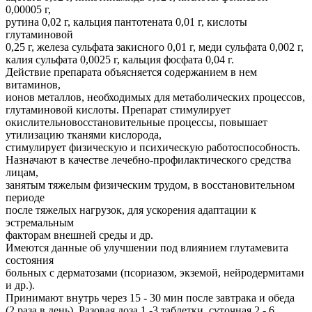
0,00005 г,
рутина 0,02 г, кальция пантотената 0,01 г, кислоты
глутаминовой
0,25 г, железа сульфата закисного 0,01 г, меди сульфата 0,002 г,
калия сульфата 0,0025 г, кальция фосфата 0,04 г.
Действие препарата объясняется содержанием в нем
витаминов,
ионов металлов, необходимых для метаболических процессов,
глутаминовой кислоты. Препарат стимулирует
окислительновосстановительные процессы, повышает
утилизацию тканями кислорода,
стимулирует физическую и психическую работоспособность.
Назначают в качестве лечебно-профилактического средства
лицам,
занятым тяжелым физическим трудом, в восстановительном
периоде
после тяжелых нагрузок, для ускорения адаптации к
эстремальным
факторам внешней среды и др.
Имеются данные об улучшении под влиянием глутамевита
состояния
больных с дерматозами (псориазом, экземой, нейродермитами
и др.).
Принимают внутрь через 15 - 30 мин после завтрака и обеда
(2 раза в день). Разовая доза 1 -3 таблетки, суточная 2 - 6