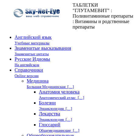
ТАБЛЕТКИ
"ГЛУТАМЕВИТ" :
Поливитаминные препараты
: Витамины и родственные
препараты
Английский язык
Учебные материалы
Знаменитые высказывания
Знаменитые цитаты
Русские Идиомы
На английском
Справочники
Online версии
Медицина
Большая Медицинская […]
Анатомия человека
Анатомический атлас […]
Болезни
Энциклопедия […]
Лекарства
Энциклопедия […]
Глоссарий
Общемедицинские […]
Общеобразовательные