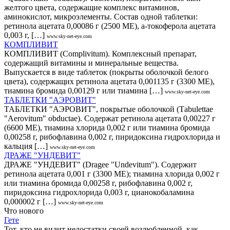
желтого цвета, содержащие комплекс витаминов,
аминокислот, микроэлементы. Состав одной таблетки:
ретинола ацетата 0,00086 г (2500 МЕ), a-токоферола ацетата
0,003 г, […]
www.sky-net-eye.com
КОМПЛИВИТ
КОМПЛИВИТ (Cоmplivitum). Комплексный препарат,
содержащий витамины и минеральные вещества.
Выпускается в виде таблеток (покрыты оболочкой белого
цвета), содержащих ретинола ацетата 0,001135 г (3300 МЕ),
тиамина бромида 0,00129 г или тиамина […]
www.sky-net-eye.com
ТАБЛЕТКИ "АЭРОВИТ"
ТАБЛЕТКИ "АЭРОВИТ", покрытые оболочкой (Тabulettae
"Аеrоvitum" оbductae). Содержат ретинола ацетата 0,00227 г
(6600 МЕ), тиамина хлорида 0,002 г или тиамина бромида
0,00258 г, рибофлавина 0,002 г, пиридоксина гидрохлорида и
кальция […]
www.sky-net-eye.com
ДРАЖЕ "УНДЕВИТ"
ДРАЖЕ "УНДЕВИТ" (Dragee "Undevitum"). Содержит
ретинола ацетата 0,001 г (3300 МЕ); тиамина хлорида 0,002 г
или тиамина бромида 0,00258 г, рибофлавина 0,002 г,
пиридоксина гидрохлорида 0,003 г, цианокобаламина
0,000002 г […]
www.sky-net-eye.com
Что нового
Гете
Тот, кто не видит недостатки своей возлюбленной, как