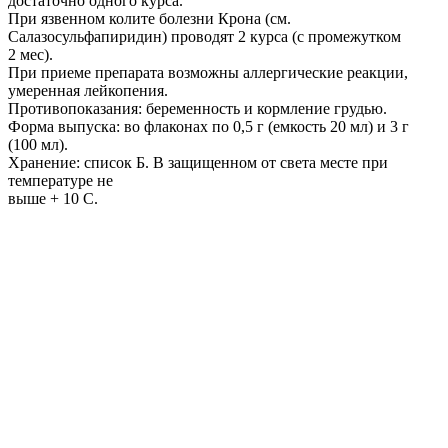
достаточно одного курса.
При язвенном колите болезни Крона (см.
Салазосульфапиридин) проводят 2 курса (с промежутком
2 мес).
При приеме препарата возможны аллергические реакции,
умеренная лейкопения.
Противопоказания: беременность и кормление грудью.
Форма выпуска: во флаконах по 0,5 г (емкость 20 мл) и 3 г
(100 мл).
Хранение: список Б. В защищенном от света месте при
температуре не
выше + 10 С.