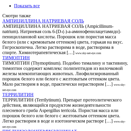
Показать все
Смотри также
АМПИЦИЛЛИНА НАТРИЕВАЯ СОЛЬ
АМПИЦИЛЛИНА НАТРИЕВАЯ СОЛЬ (Аmpicillinum-
natrium). Натриевая соль 6-[D-(-)-a-аминофенилацетамидо]-
пенициллановой кислоты. Порошок или пористая масса
белого (или с кремоватым оттенком) цвета, горькая на вкус.
Гигроскопична. Легко растворима в воде, растворима в
спирте. Химиотерапевтическая […]
www.sky-net-eye.com
ТИМОПТИН
ТИМОПТИН (Thymoptinum). Подобно тималину и тактивину,
тимоптин содержит комплекс полипептидов из вилочковой
железы млекопитающих животиых. Лиофилизированный
порошок белого или белого с желтоватым оттенком цвета.
Мало растворим в воде, практически нерастворим […]
www.sky-
net-eye.com
ТЕРРИЛИТИН
ТЕРРИЛИТИН (Теrrilytinum). Препарат протеолитического
действия, являющийся продуктом жизнедеятельности
плесневого гриба Аspergillus terriсоlа. Пористая масса или
порошок белого или белого с желтоватым оттенком цвета.
Легко растворим в воде и изотоническом растворе […]
www.sky-
net-eye.com