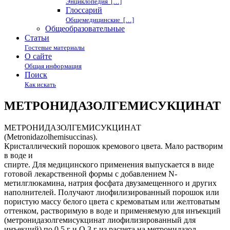
Энциклопедия […]
Глоссарий
Общемедицинские […]
Общеобразовательные
Статьи
Гостевые материалы
О сайте
Общая информация
Поиск
Как искать
МЕТРОНИДАЗОЛГЕМИСУКЦИНАТ
МЕТРОНИДАЗОЛГЕМИСУКЦИНАТ
(Metronidazolhemisuccinas).
Кристаллический порошок кремового цвета. Мало растворим
в воде и
спирте. Для медицинского применения выпускается в виде
готовой лекарственной формы с добавлением N-
метилглюкамина, натрия фосфата двузамещенного и других
наполнителей. Получают лиофилизированный порошок или
пористую массу белого цвета с кремоватым или желтоватым
оттенком, растворимую в воде и применяемую для инъекций
(метронидазолгемисукцинат лиофилизированный для
инъекций) по 0,5 г и О,3 г из расчета на метронидазол