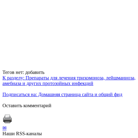
Тегов нет:
добавить
К разделу: Препараты для лечения трихомоноза, лейшманиоза,
амебиаза и других протозойных инфекций
Подписаться на: Домашняя страница сайта и общий фид
Оставить комментарий
✉
Наши RSS-каналы