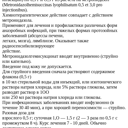
(Metronidazolhemisuccinas lуophilisatum 0,5 et 3,0 pro
injectionibus).
Химиотерапевтическое действие совпадает с действием
метронидазола.
Применяют для лечения и профилактики различных форм
анаэробных инфекций, при тяжелых формах протозойных
заболеваний (абсцессы печени,
легких, мозга), лямблиозе. Оказывает также
радиосенсибилизирующее
действие.
Метронидазолгемисукцинат вводят внутривенно (струйно
или капельно).
Введение под кожу не допускается.
Для струйного введения сначала растворяют содержимое
флакона (0,5 г)
в 10 мл стерильной воды для инъекций, или изотонического
раствора натрия хлорида, или 5% раствора глюкозы, затем
разводят раствор в 1ОО
или 250 мл раствора натрия хлорида или глюкозы.
При инфекционных заболеваниях вводят инфузионно (в
течение 30 40 мин), а при хорошей переносимости — струйно.
Разовая доза для
взрослого 0,5 г; суточная 1,О — 1,5 г (2 — 3 раза по 0,5 г с
промежутком 8 ч). Курс лечения 7 - 10 дней. Обычно