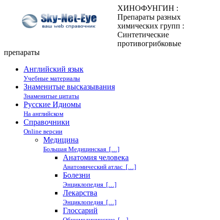
ХИНОФУНГИН :
Препараты разных
химических групп :
Синтетические
противогрибковые
препараты
Английский язык
Учебные материалы
Знаменитые высказывания
Знаменитые цитаты
Русские Идиомы
На английском
Справочники
Online версии
Медицина
Большая Медицинская […]
Анатомия человека
Анатомический атлас […]
Болезни
Энциклопедия […]
Лекарства
Энциклопедия […]
Глоссарий
Общемедицинские […]