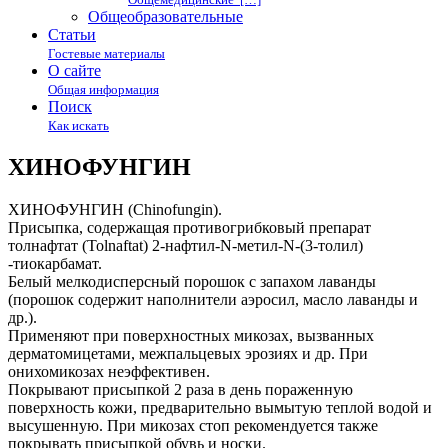
Общеобразовательные
Статьи
Гостевые материалы
О сайте
Общая информация
Поиск
Как искать
ХИНОФУНГИН
ХИНОФУНГИН (Chinofungin).
Присыпка, содержащая противогрибковый препарат
толнафтат (Tolnaftat) 2-нафтил-N-метил-N-(3-толил)
-тиокарбамат.
Белый мелкодисперсный порошок с запахом лаванды
(порошок содержит наполнители аэросил, масло лаванды и
др.).
Применяют при поверхностных микозах, вызванных
дерматомицетами, межпальцевых эрозиях и др. При
онихомикозах неэффективен.
Покрывают присыпкой 2 раза в день пораженную
поверхность кожи, предварительно вымытую теплой водой и
высушенную. При микозах стоп рекомендуется также
покрывать присыпкой обувь и носки.