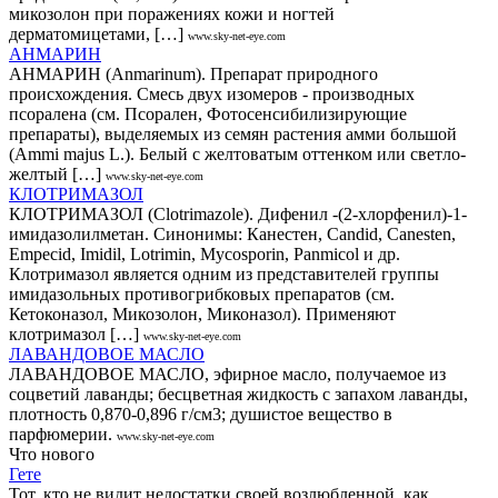
микозолон при поражениях кожи и ногтей
дерматомицетами, […]
www.sky-net-eye.com
АНМАРИН
АНМАРИН (Anmarinum). Препарат природного
происхождения. Смесь двух изомеров - производных
псоралена (см. Псорален, Фотосенсибилизирующие
препараты), выделяемых из семян растения амми большой
(Ammi majus L.). Белый с желтоватым оттенком или светло-
желтый […]
www.sky-net-eye.com
КЛОТРИМАЗОЛ
КЛОТРИМАЗОЛ (Clotrimazole). Дифенил -(2-хлорфенил)-1-
имидазолилметан. Синонимы: Канестен, Candid, Canesten,
Empecid, Imidil, Lotrimin, Mycosporin, Panmicol и др.
Клотримазол является одним из представителей группы
имидазольных противогрибковых препаратов (см.
Кетоконазол, Микозолон, Миконазол). Применяют
клотримазол […]
www.sky-net-eye.com
ЛАВАНДОВОЕ МАСЛО
ЛАВАНДОВОЕ МАСЛО, эфирное масло, получаемое из
соцветий лаванды; бесцветная жидкость с запахом лаванды,
плотность 0,870-0,896 г/см3; душистое вещество в
парфюмерии.
www.sky-net-eye.com
Что нового
Гете
Тот, кто не видит недостатки своей возлюбленной, как