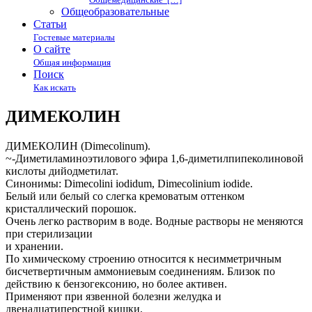
Общеобразовательные
Статьи
Гостевые материалы
О сайте
Общая информация
Поиск
Как искать
ДИМЕКОЛИН
ДИМЕКОЛИН (Dimecolinum).
~-Диметиламиноэтилового эфира 1,6-диметилпипеколиновой
кислоты дийодметилат.
Синонимы: Dimесоlini iodidum, Dimeсоlinium iodide.
Белый или белый со слегка кремоватым оттенком
кристаллический порошок.
Очень легко растворим в воде. Водные растворы не меняются
при стерилизации
и хранении.
По химическому строению относится к несимметричным
бисчетвертичным аммониевым соединениям. Близок по
действию к бензогексонию, но более активен.
Применяют при язвенной болезни желудка и
двенадцатиперстной кишки,