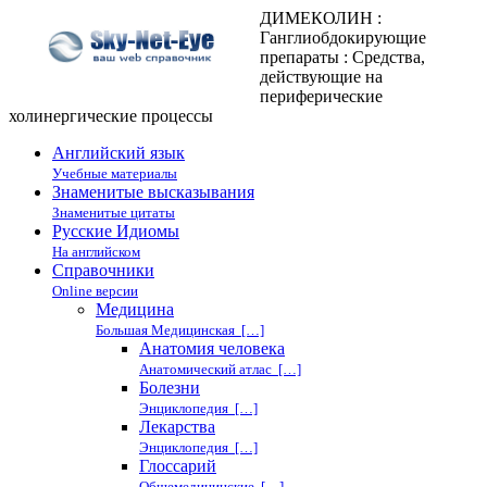
ДИМЕКОЛИН :
Ганглиобдокирующие
препараты : Средства,
действующие на
периферические
холинергические процессы
Английский язык
Учебные материалы
Знаменитые высказывания
Знаменитые цитаты
Русские Идиомы
На английском
Справочники
Online версии
Медицина
Большая Медицинская […]
Анатомия человека
Анатомический атлас […]
Болезни
Энциклопедия […]
Лекарства
Энциклопедия […]
Глоссарий
Общемедицинские […]