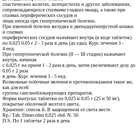
спастических колитах, холециститах и других заболеваниях,
сопровождающихся спазмами гладких мыщц, а также при
спазмах периферических сосудов и
лишь иногда при гипертонической болезни.
При язвенной болезни желудка и двенадцатиперстной кишки
и спазмах
периферических сосудов назначают внутрь (в виде таблеток)
по 0,025 0,05 г 2 - 3 раза в день (до еды). Курс лечения 3 -
4 нед.
При гипертонической болезни (II — III стадии) назначают
внутрь, начиная
с 0,025 г на прием 1 - 2 раза в день, затем увеличивают дозу до
0,05 г 2 раза
в день. Курс лечения 3 - 5 нед.
Возможные побочные явления и противопоказания такие же,
как для всей
группы ганглиоблокирующих препаратов.
Форма выпуска: таблетки по 0,025 и 0,05 г (25 и 50 мг),
покрытые оболочкой желтого цвета.
Хранение: список Б. В защищенном от света месте.
Rр.: Таb. Dimecolini 0,025 оbd. N. 50
D.S. По 1 таблетке 2 раза в день