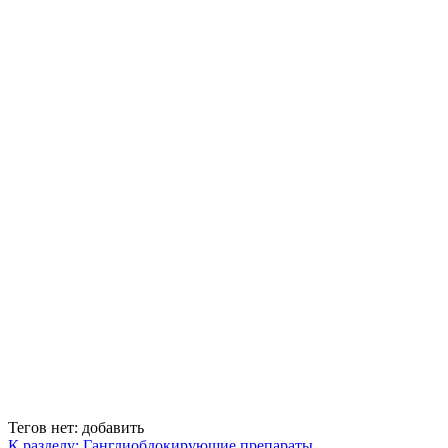
Тегов нет:
добавить
К разделу: Ганглиобдокирующие препараты