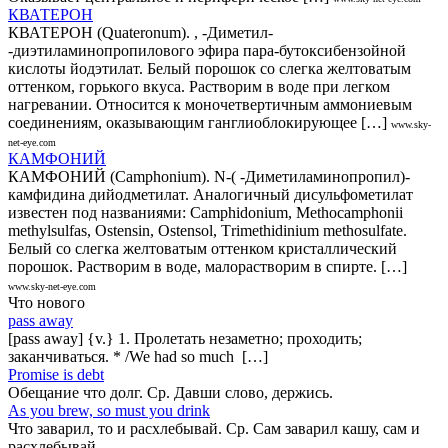
КВАТЕРОН
КВАТЕРОН (Quateronum). , -Диметил-
-диэтиламинопропилового эфира пара-бутоксибензойной
кислоты йодэтилат. Белый порошок со слегка желтоватым
оттенком, горького вкуса. Растворим в воде при легком
нагревании. Относится к моночетвертичным аммониевым
соединениям, оказывающим ганглиоблокирующее […]
www.sky-
net-eye.com
КАМФОНИЙ
КАМФОНИЙ (Саmphonium). N-( -Диметиламинопропил)-
камфидина дийодметилат. Аналогичный дисульфометилат
известен под названиями: Саmphidonium, Меthocamphonii
methylsulfas, Оstensin, Оstensol, Тrimethidinium methosulfate.
Белый со слегка желтоватым оттенком кристаллический
порошок. Растворим в воде, малорастворим в спирте. […]
www.sky-net-eye.com
Что нового
pass away
[pass away] {v.} 1. Пролетать незаметно; проходить;
заканчиваться. * /We had so much […]
Promise is debt
Обещание что долг. Ср. Давши слово, держись.
As you brew, so must you drink
Что заварил, то и расхлебывай. Ср. Сам заварил кашу, сам и
расхлебывай.