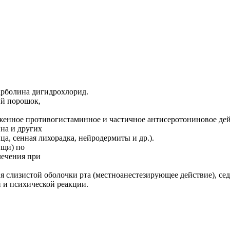
карболина дигидрохлорид.
ий порошок,
женное противогистаминное и частичное антисеротониновое дей
на и других
а, сенная лихорадка, нейродермиты и др.).
ищи) по
 лечения при
ия слизистой оболочки рта (местноанестезирующее действие), с
й и психической реакции.