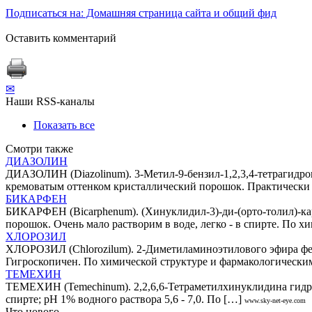
Подписаться на: Домашняя страница сайта и общий фид
Оставить комментарий
✉
Наши RSS-каналы
Показать все
Смотри также
ДИАЗОЛИН
ДИАЗОЛИН (Diazolinum). 3-Метил-9-бензил-1,2,3,4-тетрагидрока
кремоватым оттенком кристаллический порошок. Практически н
БИКАРФЕН
БИКАРФЕН (Вicarphenum). (Хинуклидил-3)-ди-(орто-толил)-кар
порошок. Очень мало растворим в воде, легко - в спирте. По х
ХЛОРОЗИЛ
ХЛОРОЗИЛ (Chlorozilum). 2-Диметиламиноэтилового эфира фен
Гигроскопичен. По химической структуре и фармакологическим
ТЕМЕХИН
ТЕМЕХИН (Теmechinum). 2,2,6,6-Тетраметилхинуклидина гидроб
спирте; рН 1% водного раствора 5,6 - 7,0. По […]
www.sky-net-eye.com
Что нового