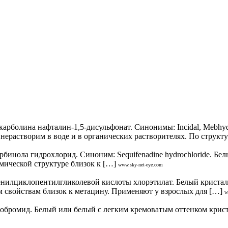
рболина нафталин-1,5-дисульфонат. Синонимы: Incidal, Мebhydrol
ерастворим в воде и в органических растворителях. По структу
бинола гидрохлорид. Синоним: Sequifenadine hydrochloride. Бе
имической структуре близок к […]
www.sky-net-eye.com
илциклопентилгликолевой кислоты хлорэтилат. Белый кристалл
 свойствам близок к метацину. Применяют у взрослых для […]
w
ромид. Белый или белый с легким кремоватым оттенком кристал