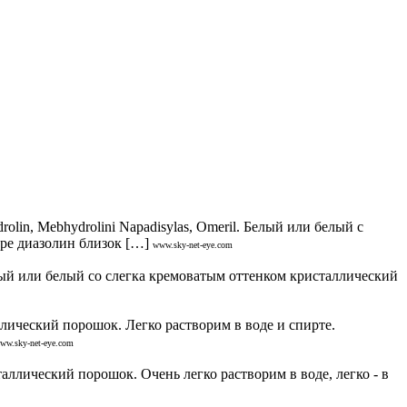
in, Меbhуdrolini Nараdisуlаs, Оmeril. Белый или белый с
ре диазолин близок […]
www.sky-net-eye.com
лый или белый со слегка кремоватым оттенком кристаллический
ический порошок. Легко растворим в воде и спирте.
ww.sky-net-eye.com
лический порошок. Очень легко растворим в воде, легко - в