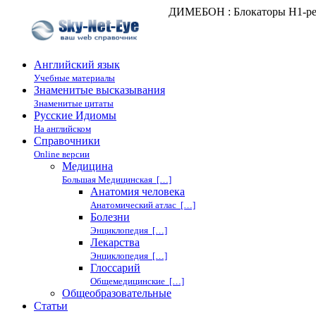
ДИМЕБОН : Блокаторы Н1-ре
Английский язык
Учебные материалы
Знаменитые высказывания
Знаменитые цитаты
Русские Идиомы
На английском
Справочники
Online версии
Медицина
Большая Медицинская […]
Анатомия человека
Анатомический атлас […]
Болезни
Энциклопедия […]
Лекарства
Энциклопедия […]
Глоссарий
Общемедицинские […]
Общеобразовательные
Статьи