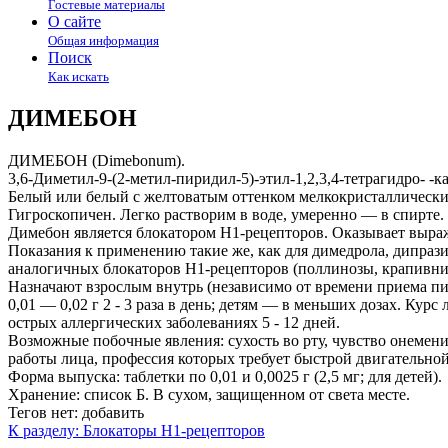
Гостевые материалы
О сайте
Общая информация
Поиск
Как искать
ДИМЕБОН
ДИМЕБОН (Dimebonum).
3,6-Диметил-9-(2-метил-пиридил-5)-этил-1,2,3,4-тетрагидро- -
Белый или белый с желтоватым оттенком мелкокристаллическ
Гигроскопичен. Легко растворим в воде, умеренно — в спирте.
Димебон является блокатором Н1-рецепторов. Оказывает выра
Показания к применению такие же, как для димедрола, дипрази
аналогичных блокаторов Н1-рецепторов (поллинозы, крапивниц
Назначают взрослым внутрь (независимо от времени приема п
0,01 — 0,02 г 2 - 3 раза в день; детям — в меньших дозах. Курс
острых аллергических заболеваниях 5 - 12 дней.
Возможные побочные явления: сухость во рту, чувство онемен
работы лица, профессия которых требует быстрой двигательно
Форма выпуска: таблетки по 0,01 и 0,0025 г (2,5 мг; для детей).
Хранение: список Б. В сухом, защищенном от света месте.
Тегов нет:
добавить
К разделу: Блокаторы Н1-рецепторов