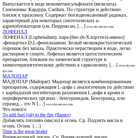
Выпускается в виде монометансульфоната (мезилата).
Синонимы: Кардура, Саrdurа. По структуре и действию
близок к празозину. Содержит бензодиоксановый радикал,
характерный для некоторых синтетических a-
адреноблокаторов (см. Пирроксан, […]
www.sky-net-eye.com
ЛОФЕНАЛ
ЛОФЕНАЛ (Lophenalum). пара-[бис-(b-Хлорэтил)-амино]
-фенацетил-D,L-фенилаланин. Белый мелкокристаллический
порошок без запаха. Практически нерастворим в воде, легко
растворим в спирте. Лофенал является цитостатическим
препаратом, близким по химической структуре и
химиотерапевтическому действию к сарколизину. […]
www.sky-net-
eye.com
МАДОПАР
МАДОПАР (Madopar). Мадопар является комбинированным
препаратом, содержащим L-дофа с аналогичным по действию
с карбидопой ингибитором разложения L-дофа в крови и
периферических органах - бенсеразидом. Бенсеразид, или
серазид, - это N […]
www.sky-net-eye.com
Что нового
То add fuel (oil) to the fire (flames)
Добавлять топливо (масло) в огонь. Ср. Подлить масла в
огонь. Огонь […]
Time is the great healer
Время-великий лекарь. Ср. Время-лучший лекарь.