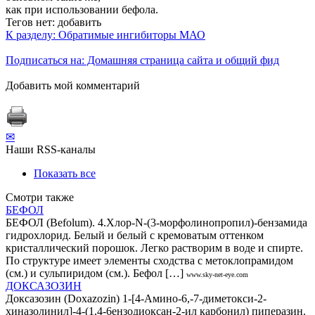
как при использовании бефола.
Тегов нет:
добавить
К разделу: Обратимые ингибиторы МАО
Подписаться на: Домашняя страница сайта и общий фид
Добавить мой комментарий
✉
Наши RSS-каналы
Показать все
Смотри также
БЕФОЛ
БЕФОЛ (Befolum). 4.Хлор-N-(3-морфолинопропил)-бензамида
гидрохлорид. Белый и белый с кремоватым оттенком
кристаллический порошок. Легко растворим в воде и спирте.
По структуре имеет элементы сходства с метоклопрамидом
(см.) и сульпиридом (см.). Бефол […]
www.sky-net-eye.com
ДОКСАЗОЗИН
Доксазозин (Doxazozin) 1-[4-Амино-6,-7-диметокси-2-
хиназолинил]-4-(1,4-6ензодиоксан-2-ил карбонил) пиперазин.