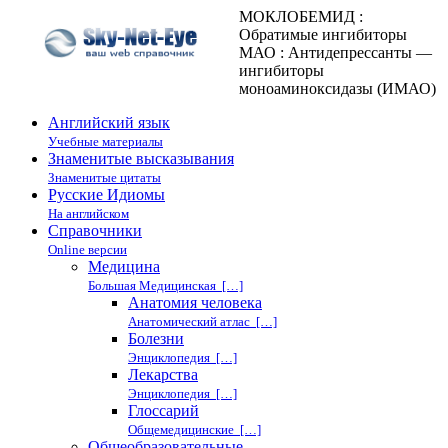
МОКЛОБЕМИД :
Обратимые ингибиторы
МАО : Антидепрессанты —
ингибиторы
моноаминоксидазы (ИМАО)
Английский язык
Учебные материалы
Знаменитые высказывания
Знаменитые цитаты
Русские Идиомы
На английском
Справочники
Online версии
Медицина
Большая Медицинская […]
Анатомия человека
Анатомический атлас […]
Болезни
Энциклопедия […]
Лекарства
Энциклопедия […]
Глоссарий
Общемедицинские […]
Общеобразовательные