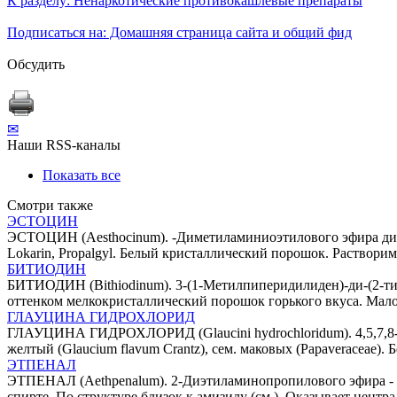
К разделу: Ненаркотические противокашлевые препараты
Подписаться на: Домашняя страница сайта и общий фид
Обсудить
✉
Наши RSS-каналы
Показать все
Смотри также
ЭСТОЦИН
ЭСТОЦИН (Aesthocinum). -Диметиламиниоэтилового эфира дифен
Lokarin, Propalgyl. Белый кристаллический порошок. Растворим в
БИТИОДИН
БИТИОДИН (Bithiodinum). 3-(1-Метилпиперидилиден)-ди-(2-тиенил
оттенком мелкокристаллический порошок горького вкуса. Мало
ГЛАУЦИНА ГИДРОХЛОРИД
ГЛАУЦИНА ГИДРОХЛОРИД (Glaucini hydrochloridum). 4,5,7,8-Те
желтый (Glaucium flavum Crantz), сем. маковых (Papaveraceae
ЭТПЕНАЛ
ЭТПЕНАЛ (Аеthpenalum). 2-Диэтиламинопропилового эфира - эт
спирте. По структуре близок к амизилу (см.). Оказывает центр