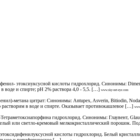
ил- этоксиуксусной кислоты гидрохлорид. Синонимы: Dimenoxado
 воде и спирте; рН 2% раствора 4,0 - 5,5. […]
www.sky-net-eye.com
)-метана цитрат: Синонимы: Antupex, Asverin, Bitiodin, Nodal, 
 растворим в воде и спирте. Оказывает противокашлевое […]
www
траметоксиапорфина гидрохлорид. Синонимы: Глаувент, Glaucinu
). Белый или светло-кремовый мелкокристаллический порошок. По
оксидифенилуксусной кислоты гидрохлорид. Белый кристалличес
альное и периферическое […]