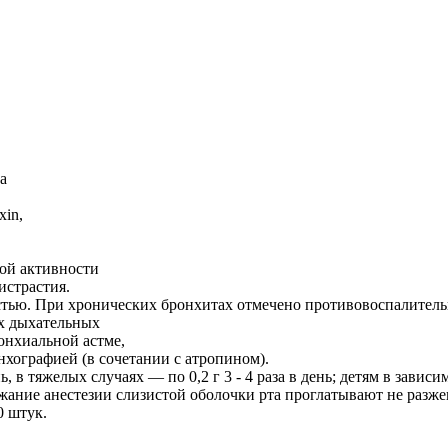
а
xin,
ой активности
истрастия.
тью. При хронических бронхитах отмечено противовоспалитель
х дыхательных
онхиальной астме,
нхографией (в сочетании с атропином).
ь, в тяжелых случаях — по 0,2 г 3 - 4 раза в день; детям в зависи
избежание анестезии слизистой оболочки рта проглатывают не разж
0 штук.