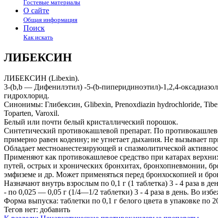
Гостевые материалы
О сайте
Общая информация
Поиск
Как искать
ЛИБЕКСИН
ЛИБЕКСИН (Libexin).
3-(b,b — Дифенилэтил) -5-(b-пиперидиноэтил)-1,2,4-оксадиазол
гидрохлорид.
Синонимы: Глибексин, Glibexin, Prenoxdiazin hydrochloride, Tibe
Toparten, Varoxil.
Белый или почти белый кристаллический порошок.
Синтетический противокашлевой препарат. По противокашлев
примерно равен кодеину; не угнетает дыхания. Не вызывает пр
Обладает местноанестезирующей и спазмолитической активнос
Применяют как противокашлевое средство при катарах верхни
путей, острых и хронических бронхитах, бронхопневмонии, бр
эмфиземе и др. Может применяться перед бронхоскопией и бро
Назначают внутрь взрослым по 0,1 г (1 таблетка) 3 - 4 раза в ден
- по 0,025 — 0,05 г (1/4—1/2 таблетки) 3 - 4 раза в день. Во 
Форма выпуска: таблетки по 0,1 г белого цвета в упаковке по 2
Тегов нет:
добавить