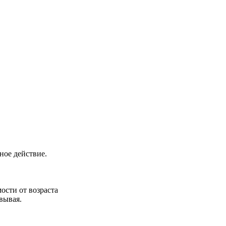
ное действие.
мости от возраста
евывая.