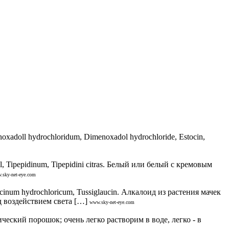
ll hydrochloridum, Dimenoxadol hydrochloride, Estocin,
Tipepidinum, Tipepidini citras. Белый или белый с кремовым
.sky-net-eye.com
m hydrochloricum, Tussiglaucin. Алкалоид из растения мачек
д воздействием света […]
www.sky-net-eye.com
кий порошок; очень легко растворим в воде, легко - в