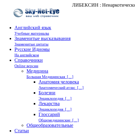
ЛИБЕКСИН : Ненаркотические
Английский язык
Учебные материалы
Знаменитые высказывания
Знаменитые цитаты
Русские Идиомы
На английском
Справочники
Online версии
Медицина
Большая Медицинская […]
Анатомия человека
Анатомический атлас […]
Болезни
Энциклопедия […]
Лекарства
Энциклопедия […]
Глоссарий
Общемедицинские […]
Общеобразовательные
Статьи