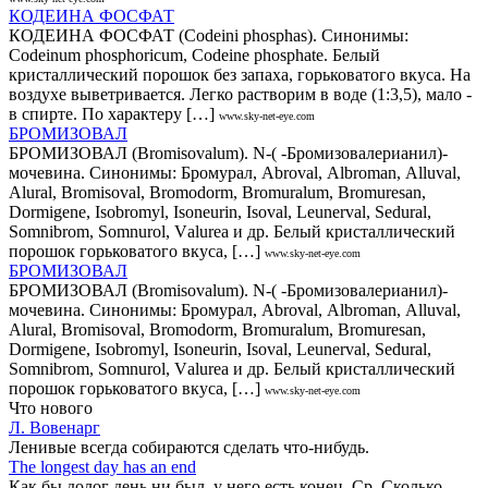
КОДЕИНА ФОСФАТ
КОДЕИНА ФОСФАТ (Codeini phosphas). Синонимы:
Codeinum phosphoricum, Codeine phosphate. Белый
кристаллический порошок без запаха, горьковатого вкуса. На
воздухе выветривается. Легко растворим в воде (1:3,5), мало -
в спирте. По характеру […]
www.sky-net-eye.com
БРОМИЗОВАЛ
БРОМИЗОВАЛ (Вrоmisovаlum). N-( -Бромизовалерианил)-
мочевина. Синонимы: Бромурал, Аbrоvаl, Аlbroman, Аlluval,
Аlural, Вrоmisоvаl, Вrоmodorm, Вrоmurаlum, Вrоmurеsаn,
Dоrmigene, Isobromyl, Isoneurin, Isoval, Lеunеrvаl, Sedural,
Sоmnibrom, Sоmnurоl, Vаlureа и др. Белый кристаллический
порошок горьковатого вкуса, […]
www.sky-net-eye.com
БРОМИЗОВАЛ
БРОМИЗОВАЛ (Вrоmisovаlum). N-( -Бромизовалерианил)-
мочевина. Синонимы: Бромурал, Аbrоvаl, Аlbroman, Аlluval,
Аlural, Вrоmisоvаl, Вrоmodorm, Вrоmurаlum, Вrоmurеsаn,
Dоrmigene, Isobromyl, Isoneurin, Isoval, Lеunеrvаl, Sedural,
Sоmnibrom, Sоmnurоl, Vаlureа и др. Белый кристаллический
порошок горьковатого вкуса, […]
www.sky-net-eye.com
Что нового
Л. Вовенарг
Ленивые всегда собираются сделать что-нибудь.
The longest day has an end
Как бы долог день ни был, у него есть конец. Ср. Сколько