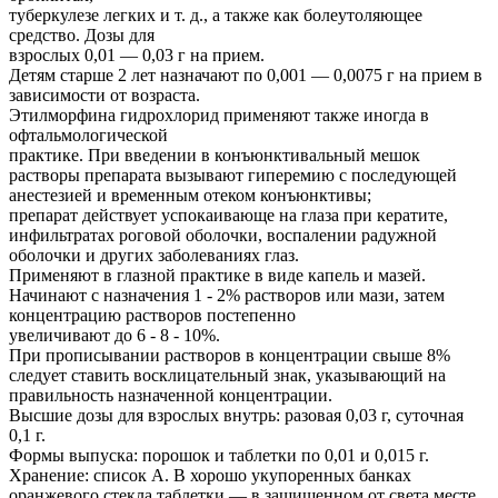
туберкулезе легких и т. д., а также как болеутоляющее
средство. Дозы для
взрослых 0,01 — 0,03 г на прием.
Детям старше 2 лет назначают по 0,001 — 0,0075 г на прием в
зависимости от возраста.
Этилморфина гидрохлорид применяют также иногда в
офтальмологической
практике. При введении в конъюнктивальный мешок
растворы препарата вызывают гиперемию с последующей
анестезией и временным отеком конъюнктивы;
препарат действует успокаивающе на глаза при кератите,
инфильтратах роговой оболочки, воспалении радужной
оболочки и других заболеваниях глаз.
Применяют в глазной практике в виде капель и мазей.
Начинают с назначения 1 - 2% растворов или мази, затем
концентрацию растворов постепенно
увеличивают до 6 - 8 - 10%.
При прописывании растворов в концентрации свыше 8%
следует ставить восклицательный знак, указывающий на
правильность назначенной концентрации.
Высшие дозы для взрослых внутрь: разовая 0,03 г, суточная
0,1 г.
Формы выпуска: порошок и таблетки по 0,01 и 0,015 г.
Хранение: список А. В хорошо укупоренных банках
оранжевого стекла таблетки — в защищенном от света месте