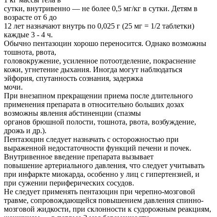
сутки, внутривенно — не более 0,5 мг/кг в сутки. Детям в
возрасте от 6 до
12 лет назначают внутрь по 0,025 г (25 мг = 1/2 таблетки)
каждые 3 - 4 ч.
Обычно пентазоцин хорошо переносится. Однако возможны
тошнота, рвота,
головокружение, усиленное потоотделение, покраснение
кожи, угнетение дыхания. Иногда могут наблюдаться
эйфория, спутанность сознания, задержка
мочи.
При внезапном прекращении приема после длительного
применения препарата в относительно больших дозах
возможны явления абстиненции (спазмы
органов брюшной полости, тошнота, рвота, возбуждение,
дрожь и др.).
Пентазоцин следует назначать с осторожностью при
выраженной недостаточности функций печени и почек.
Внутривенное введение препарата вызывает
повышение артериального давления, что следует учитывать
при инфаркте миокарда, особенно у лиц с гипертензией, и
при сужении периферических сосудов.
Не следует применять пентазоцин при черепно-мозговой
травме, сопровождающейся повышением давления спинно-
мозговой жидкости, при склонности к судорожным реакциям,