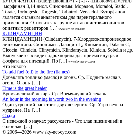
БУТОРФАНОЛ (Butorphanolum)* ( - ) -17- (Циклобутилметил)
-морфинан-3,14-диол. Синонимы: Морадол, Moradol, Stadol,
Torate, Torbugesic, Torgesic, Torbutrol, Verstadol. Буторфанол
является сильным аналгетиком для парентерального
применения. Относится к группе антагонистов-агонистов
опиатных рецепторов […]
www.sky-net-eye.com
КЛИНДАМИЦИН
КЛИНДАМИЦИН (Clindamycin). 7-Хлордезоксипроизводное
линкомицина. Синонимы: Далацин Ц, Климицин, Dalacin С,
Cleocin, Climicin, Clinymicin, Klindamycin, Klinicin, Sobelin и др.
Выпускается в виде гидрохлорида для приема внутрь и
фосфата для инъекций. По […]
www.sky-net-eye.com
Что нового
То add fuel (oil) to the fire (flames)
Добавлять топливо (масло) в огонь. Ср. Подлить масла в
огонь. Огонь […]
Time is the great healer
Время-великий лекарь. Ср. Время-лучший лекарь.
An hour in the morning is worth two in the evening
Один утренний час стоит двух вечерних. Ср. Утро вечера
мудренее. На […]
Саади
С невеждой о науках рассуждать - Что злак пшеничный в
солончак […]
© 2006—2026 www.sky-net-eye.com