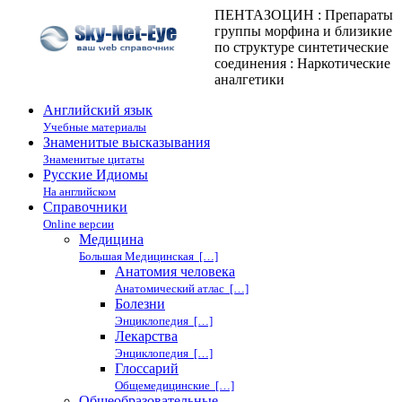
ПЕНТАЗОЦИН : Препараты
группы морфина и близикие
по структуре синтетические
соединения : Наркотические
аналгетики
Английский язык
Учебные материалы
Знаменитые высказывания
Знаменитые цитаты
Русские Идиомы
На английском
Справочники
Online версии
Медицина
Большая Медицинская […]
Анатомия человека
Анатомический атлас […]
Болезни
Энциклопедия […]
Лекарства
Энциклопедия […]
Глоссарий
Общемедицинские […]
Общеобразовательные