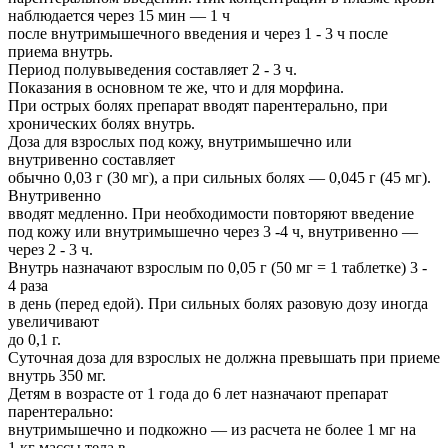
наблюдается через 15 мин — 1 ч
после внутримышечного введения и через 1 - 3 ч после
приема внутрь.
Период полувыведения составляет 2 - 3 ч.
Показания в основном те же, что и для морфина.
При острых болях препарат вводят парентерально, при
хронических болях внутрь.
Доза для взрослых под кожу, внутримышечно или
внутривенно составляет
обычно 0,03 г (30 мг), а при сильных болях — 0,045 г (45 мг).
Внутривенно
вводят медленно. При необходимости повторяют введение
под кожу или внутримышечно через 3 -4 ч, внутривенно —
через 2 - 3 ч.
Внутрь назначают взрослым по 0,05 г (50 мг = 1 таблетке) 3 -
4 раза
в день (перед едой). При сильных болях разовую дозу иногда
увеличивают
до 0,1 г.
Суточная доза для взрослых не должна превышать при приеме
внутрь 350 мг.
Детям в возрасте от 1 года до 6 лет назначают препарат
парентерально:
внутримышечно и подкожно — из расчета не более 1 мг на
1 кг массы тела в