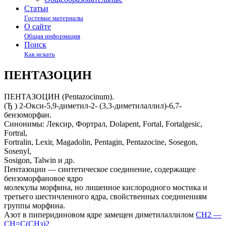
Статьи
Гостевые материалы
О сайте
Общая информация
Поиск
Как искать
ПЕНТАЗОЦИН
ПЕНТАЗОЦИН (Pentazocinum).
(Ђ ) 2-Окси-5,9-диметил-2- (3,3-диметилаллил)-6,7-
бензоморфан.
Синонимы: Лексир, Фортрал, Dolapent, Fortal, Fortalgesic,
Fortral,
Fortralin, Lexir, Magadolin, Pentagin, Pentazocine, Sosegon,
Sosenyl,
Sosigon, Talwin и др.
Пентазоцин — синтетическое соединение, содержащее
бензоморфановое ядро
молекулы морфина, но лишенное кислородного мостика и
третьего шестичленного ядра, свойственных соединениям
группы морфина.
Азот в пиперидиновом ядре замещен диметилаллилом
СН2 —
СН=С(СНз)2