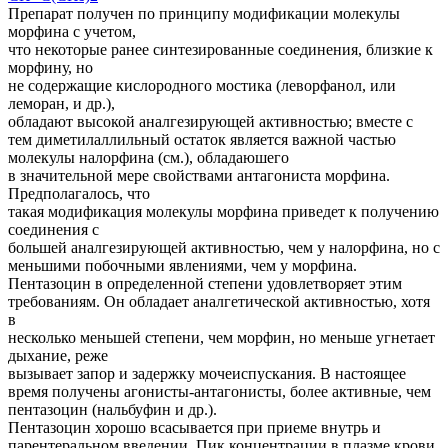
Препарат получен по принципу модификации молекулы
морфина с учетом,
что некоторые ранее синтезированные соединения, близкие к
морфину, но
не содержащие кислородного мостика (леворфанол, или
леморан, и др.),
обладают высокой аналгезирующей активностью; вместе с
тем диметилаллильный остаток является важной частью
молекулы налорфина (см.), обладаюшего
в значительной мере свойствами антагониста морфина.
Предполагалось, что
такая модификация молекулы морфина приведет к получению
соединения с
большей аналгезирующей активностью, чем у налорфина, но с
меньшими побочными явлениями, чем у морфина.
Пентазоцин в определенной степени удовлетворяет этим
требованиям. Он обладает аналгетической активностью, хотя
в
несколько меньшей степени, чем морфин, но меньше угнетает
дыхание, реже
вызывает запор и задержку мочеиспускания. В настоящее
время получены агонисты-антагонисты, более активные, чем
пентазоцин (нальбуфин и др.).
Пентазоцин хорошо всасывается при приеме внутрь и
парентеральном введении. Пик концентрации в плазме крови