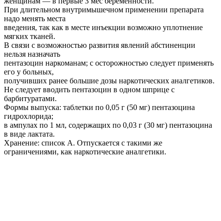
женщинам — в первые 3 мес беременности.
При длительном внутримышечном применении препарата
надо менять места
введения, так как в месте инъекции возможно уплотнение
мягких тканей.
В связи с возможностью развития явлений абстиненции
нельзя назначать
пентазоцин наркоманам; с осторожностью следует применять
его у больных,
получивших ранее большие дозы наркотических аналгетиков.
Не следует вводить пентазоцин в одном шприце с
барбитуратами.
Формы выпуска: таблетки по 0,05 г (50 мг) пентазоцина
гидрохлорида;
в ампулах по 1 мл, содержащих по 0,03 г (30 мг) пентазоцина
в виде лактата.
Хранение: список А. Отпускается с такими же
ограничениями, как наркотические аналгетики.