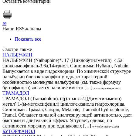
Оставить комментарий
✉
Наши RSS-каналы
Показать все
Смотри также
НАЛЬБУФИН
НАЛЬБУФИН (Nalbuphine)*. 17-(Циклобутилметил) -4,5а-
эпоксиморфинан-3,6а,14-триол. Синонимы: Нубаин, Nubain.
Выпускается в виде гидрохлорида. По химической структуре
нальбуфин близок к морфину, однако характерной
особенностью молекулы нальбуфина (см. также формулу
буторфанола) является наличие вместо […]
www.sky-net-eye.com
ТРАМАДОЛ
ТРАМАДОЛ (Tramadolum). (Ђ)-транс-2-[(Диметиламино)
метил] 1-(м-метоксифенил) циклогексанола гидрохлорида.
Синонимы: Трамал, Crispin, Melanate, Tramadol hydrochloride,
Tramal. Обладает сильной аналгезирующей активностью, дает
быстрый и длительный эффект. Уступает, однако, по
активности морфину при одинаковых […]
www.sky-net-eye.com
БУТОРФАНОЛ