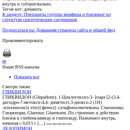
внутрь и сублингвально.
Тегов нет:
добавить
К разделу: Препараты группы морфина и близикие по
структуре синтетические соединения
Подписаться на: Домашняя страница сайта и общий фид
Прокомментировать
✉
Наши RSS-каналы
Показать все
Смотри также
ГЛИКВИДОН
ГЛИКВИДОН (Gliquidone). 1-Циклогексил-3- [пара [2-(3,4-
дигидро-7-метокси-4,4- диметил1,3-диоксо-2 (1Н)
-изохинолил) этил] фенил] -сульфонилмочевина. Синонимы:
Глюренорм, Glurenor, Glurenorm. По строению и действию
близок к глибенкламиду и глипизиду. Назначают внутрь,
начиная с 0,015 г […]
www.sky-net-eye.com
ДЕЗОПИМОН