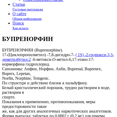
Статьи
Гостевые материалы
О сайте
Общая информация
Поиск
Как искать
БУПРЕНОРФИН
БУПРЕНОРФИН (Buprenorphine).
17-(Циклопропилметил) -7,8-дигидро-7-
( 1S) -2-гидрокси-3,3-
диметилбутил-2
-6-метокси-О-метил-6,17-этано-17-
норморфина гидрохлорид.
Синонимы: Анфин, Норфин, Anfin, Buрrеnаl, Вuprenex,
Buprex, Lepetan,
Norfin, Norphine, Temgesic.
По структуре и действию близок к нальбуфину.
Белый кристаллический порошок, трудно растворим в воде,
растворим в
спирте.
Показания к применению, противопоказания, меры
предосторожности такие
же, как для других аналогичных наркотических аналгетиков.
Форма выпуска: таблетки по 0,0002 г (0,2 мг) для приема