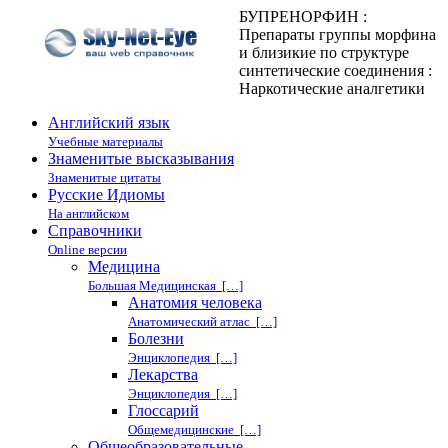
БУПРЕНОРФИН :
Препараты группы морфина
и близикие по структуре
синтетические соединения :
Наркотические аналгетики
Английский язык
Учебные материалы
Знаменитые высказывания
Знаменитые цитаты
Русские Идиомы
На английском
Справочники
Online версии
Медицина
Большая Медицинская […]
Анатомия человека
Анатомический атлас […]
Болезни
Энциклопедия […]
Лекарства
Энциклопедия […]
Глоссарий
Общемедицинские […]
Общеобразовательные