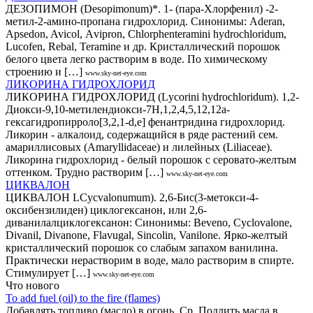
ДЕЗОПИМОН (Dеsopimonum)*. 1- (пара-Хлорфенил) -2-
метил-2-амино-пропана гидрохлорид. Синонимы: Аderan,
Apsedon, Avicol, Аvipron, Chlorphenteramini hydrochloridum,
Lucofen, Rebal, Теraminе и др. Кристаллический порошок
белого цвета легко растворим в воде. По химическому
строению и […]
www.sky-net-eye.com
ЛИКОРИНА ГИДРОХЛОРИД
ЛИКОРИНА ГИДРОХЛОРИД (Lусоrini hydroсhlоridum). 1,2-
Диокси-9,10-метилендиокси-7Н,1,2,4,5,12,12а-
гексагидропирроло[3,2,1-d,e] фенантридина гидрохлорид.
Ликорин - алкалоид, содержащийся в ряде растений сем.
амариллисовых (Аmаrуllidасеае) и лилейных (Liliасеaе).
Ликорина гидрохлорид - белый порошок с серовато-желтым
оттенком. Трудно растворим […]
www.sky-net-eye.com
ЦИКВАЛОН
ЦИКВАЛОН LCycvalonumum). 2,6-Бис(3-метокси-4-
оксибензилиден) циклогексанон, или 2,6-
диванилалциклогексанон: Синонимы: Beveno, Cyclovalone,
Divanil, Divanone, Flavugal, Sincolin, Vanilone. Ярко-желтый
кристаллический порошок со слабым запахом ванилина.
Практически нерастворим в воде, мало растворим в спирте.
Стимулирует […]
www.sky-net-eye.com
Что нового
То add fuel (oil) to the fire (flames)
Добавлять топливо (масло) в огонь. Ср. Подлить масла в