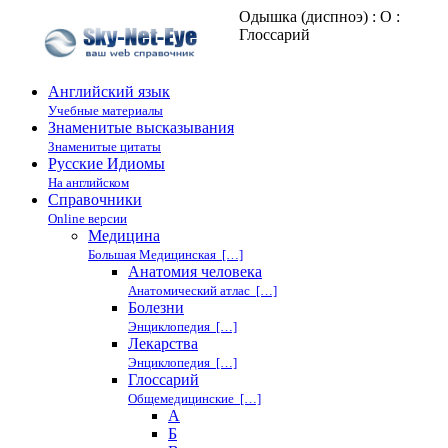
Одышка (диспноэ) : О :
Глоссарий
Английский язык
Учебные материалы
Знаменитые высказывания
Знаменитые цитаты
Русские Идиомы
На английском
Справочники
Online версии
Медицина
Большая Медицинская […]
Анатомия человека
Анатомический атлас […]
Болезни
Энциклопедия […]
Лекарства
Энциклопедия […]
Глоссарий
Общемедицинские […]
А
Б