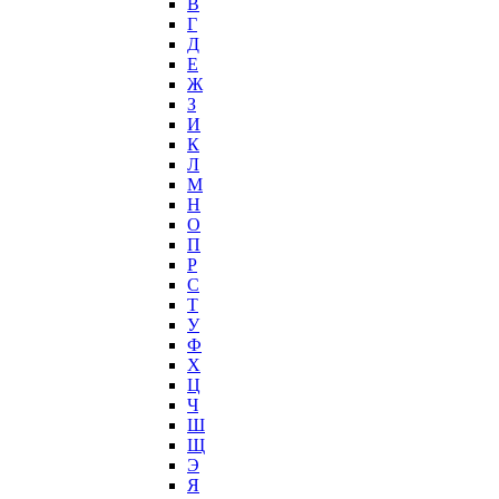
В
Г
Д
Е
Ж
З
И
К
Л
М
Н
О
П
Р
С
Т
У
Ф
Х
Ц
Ч
Ш
Щ
Э
Я