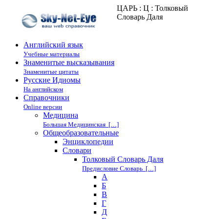
ЦАРЬ : Ц : Толковый
Словарь Даля
Английский язык
Учебные материалы
Знаменитые высказывания
Знаменитые цитаты
Русские Идиомы
На английском
Справочники
Online версии
Медицина
Большая Медицинская […]
Общеобразовательные
Энциклопедии
Cловари
Толковый Словарь Даля
Предисловие Словарь […]
А
Б
В
Г
Д