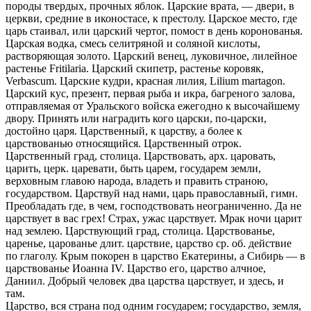
породы твердых, прочных яблок. Царские врата, — двери, в
церкви, средние в иконостасе, к престолу. Царское место, где
царь стаивал, или царский чертог, помост в день коронованья.
Царская водка, смесь селитряной и соляной кислоты,
растворяющая золото. Царский венец, луковичное, лилейное
растенье Fritilaria. Царский скипетр, растенье коровяк,
Verbascum. Царские кудри, красная лилия, Lilium martagon.
Царский кус, презент, первая рыба и икра, багреного залова,
отправляемая от Уральского войска ежегодно к высочайшему
двору. Принять или наградить кого царски, по-царски,
достойно царя. Царственный, к царству, а более к
царствованью относящийся. Царственный отрок.
Царственный град, столица. Царствовать, арх. царовать,
царить, церк. царевати, быть царем, государем земли,
верховным главою народа, владеть и править страною,
государством. Царствуй над нами, царь православный, гимн.
Преобладать где, в чем, господствовать неограниченно. Да не
царствует в вас грех! Страх, ужас царствует. Мрак ночи царит
над землею. Царствующий град, столица. Царствованье,
царенье, царованье длит. царствие, царство ср. об. действие
по глаголу. Крым покорен в царство Екатерины, а Сибирь — в
царствованье Иоанна IV. Царство его, царство алчное,
Даниил. Добрый человек два царства царствует, и здесь, и
там.
Царство, вся страна под одним государем; государство, земля,