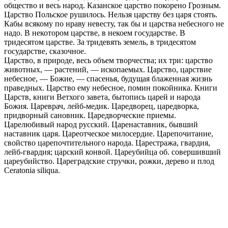
общество и весь народ. Казанское царство покорено Грозным.
Царство Польское рушилось. Нельзя царству без царя стоять.
Кабы всякому по нраву невесту, так бы и царства небесного не
надо. В некотором царстве, в некоем государстве. В
тридесятом царстве. За тридевять земель, в тридесятом
государстве, сказочное.
Царство, в природе, весь объем творчества; их три: царство
животных, — растений, — ископаемых. Царство, царствие
небесное, — Божие, — спасенья, будущая блаженная жизнь
праведных. Царство ему небесное, помин покойника. Книги
Царств, книги Ветхого завета, бытопись царей и народа
Божия. Цареврач, лейб-медик. Царедворец, царедворка,
придворный сановник. Царедворческие приемы.
Царелюбивый народ русский. Царенаставник, бывший
наставник царя. Цареотческое милосердие. Царепочитание,
свойство царепочтительного народа. Царестража, гвардия,
лейб-гвардия; царский конвой. Цареубийца об. совершивший
цареубийство. Цареградские стручки, рожки, дерево и плод
Ceratonia siliqua.