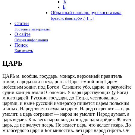
Ъ
Ь
Обратный словарь русского языка
Ьраволс йынтарбо :) […]
Статьи
Гостевые материалы
О сайте
Общая информация
Поиск
Как искать
ЦАРЬ
ЦАРЬ м. вообще, государь, монарх, верховный правитель
земли, народа или государства. Царь земной под Царем
небесным ходит, под Богом. Слышите убо, царие, и разумейте,
судии концев земли! Соломон. У царя царствующих (у Бога)
много царей. Русские государи, до Петра, чествовались
царями, и ныне русский император пишется царем польским
и иных. Народ зовет государя царем. Народ согрешит — царь
умолит, а царь согрешит — народ не умолит. Народ думает, а
царь ведает. Как весь народ воздохнет, до царя дойдет. Жалует
царь, да не жалует псарь. Не ведает царь, что делает псарь. До
милосердого царя и Бог милостив. Без царя народ сирота. Он