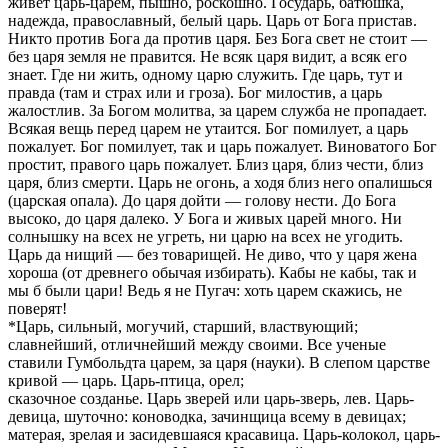
живет царь-царем, пышно, роскошно. Государь, батюшка,
надежда, православный, белый царь. Царь от Бога пристав.
Никто против Бога да против царя. Без Бога свет не стоит —
без царя земля не правится. Не всяк царя видит, а всяк его
знает. Где ни жить, одному царю служить. Где царь, тут и
правда (там и страх или и гроза). Бог милостив, а царь
жалостлив. За Богом молитва, за царем служба не пропадает.
Всякая вещь перед царем не утаится. Бог помилует, а царь
пожалует. Бог помилует, так и царь пожалует. Виноватого Бог
простит, правого царь пожалует. Близ царя, близ чести, близ
царя, близ смерти. Царь не огонь, а ходя близ него опалишься
(царская опала). До царя дойти — голову нести. До Бога
высоко, до царя далеко. У Бога и живых царей много. Ни
солнышку на всех не угреть, ни царю на всех не угодить.
Царь да нищий — без товарищей. Не диво, что у царя жена
хороша (от древнего обычая избирать). Кабы не кабы, так и
мы б были цари! Ведь я не Пугач: хоть царем скажись, не
поверят!
*Царь, сильный, могучий, старший, властвующий;
славнейший, отличнейший между своими. Все ученые
ставили Гумбольдта царем, за царя (науки). В слепом царстве
кривой — царь. Царь-птица, орел;
сказочное созданье. Царь зверей или царь-зверь, лев. Царь-
девица, шуточно: коноводка, зачинщица всему в девицах;
матерая, зрелая и засидевшаяся красавица. Царь-колокол, царь-