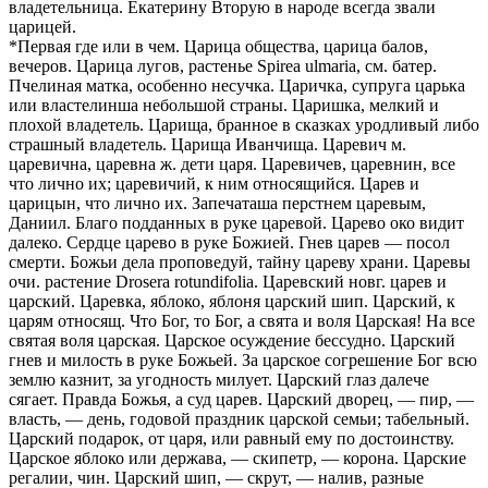
владетельница. Екатерину Вторую в народе всегда звали
царицей.
*Первая где или в чем. Царица общества, царица балов,
вечеров. Царица лугов, растенье Spirea ulmaria, см. батер.
Пчелиная матка, особенно несучка. Царичка, супруга царька
или властелинша небольшой страны. Царишка, мелкий и
плохой владетель. Царища, бранное в сказках уродливый либо
страшный владетель. Царища Иванчища. Царевич м.
царевична, царевна ж. дети царя. Царевичев, царевнин, все
что лично их; царевичий, к ним относящийся. Царев и
царицын, что лично их. Запечаташа перстнем царевым,
Даниил. Благо подданных в руке царевой. Царево око видит
далеко. Сердце царево в руке Божией. Гнев царев — посол
смерти. Божьи дела проповедуй, тайну цареву храни. Царевы
очи. растение Drosera rotundifolia. Царевский новг. царев и
царский. Царевка, яблоко, яблоня царский шип. Царский, к
царям относящ. Что Бог, то Бог, а свята и воля Царская! На все
святая воля царская. Царское осуждение бессудно. Царский
гнев и милость в руке Божьей. За царское согрешение Бог всю
землю казнит, за угодность милует. Царский глаз далече
сягает. Правда Божья, а суд царев. Царский дворец, — пир, —
власть, — день, годовой праздник царской семьи; табельный.
Царский подарок, от царя, или равный ему по достоинству.
Царское яблоко или держава, — скипетр, — корона. Царские
регалии, чин. Царский шип, — скрут, — налив, разные