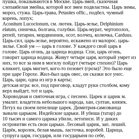
пушка, показываются в Москве. Царь-змей, сказочная
слепаябелая змейка, которой все змеи подвластны. Царь зимы,
мороз, стужа. Царь-трава, Petasites offic., подбел, чумный
корень, лопух;
Aconitum Lucoctonum, см. лютик. Царь-зелье, Delphinium
elatum, синичка, болгана, голубки. Царь-мурат, чертополох,
репей, татарин, мордвинник, осот, волчец, колючка, Carduus.
Царь-сил, царь-зелье, вероятно, искажено из малорос. царь-
зилье. Свой ум — царь в голове. У каждого свой царь в
голове. Царь огонь, да царица водица. Спи, царь огонь,
говорит царица водица. Живут четыре царя, который умрет из
них, то все за ним в могилу пойдут (четыре стихии)? Царь
кликнет, царь мигнет, кого-то позовет (гроза)? Это было еще
при царе Горохе. Жил-был царь овес, он сказки все унес.
Царь, цари, одна из игр в карты;
детская игра: все, под приговор, кладут руки столбом, кому
верх выйдет, тот и царь.
Хороводная и святочная игра, с песнею. Царек и царик м.
умалит. владетель небольшого народа, хан, султан, князек.
Петух на своем пепелище царек. Димитрия-самозванца
зывали царьком. Индейские царьки. И убиша (татар) до
10 тысяч и самого царика убили, летописн. И у диких
островитян есть свои царьки. Лесовый царик, зап. леший.
Царёк, королек, белая мышь, ласточка, воробей. Царица,
супруга царя, государя, или государыня по себе,