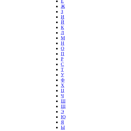
Е
Ж
З
И
Й
К
Л
М
Н
О
П
Р
С
Т
У
Ф
Х
Ц
Ч
Ш
Щ
Э
Ю
Я
Ы