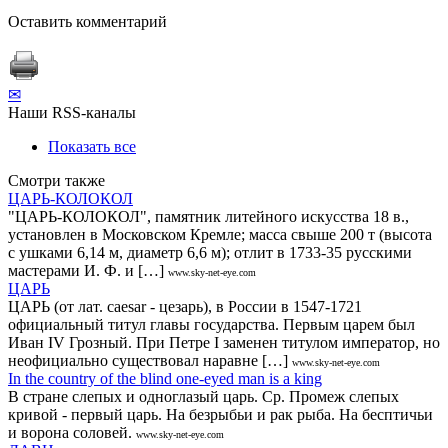
Оставить комментарий
✉
Наши RSS-каналы
Показать все
Смотри также
ЦАРЬ-КОЛОКОЛ
"ЦАРЬ-КОЛОКОЛ", памятник литейного искусства 18 в.,
установлен в Московском Кремле; масса свыше 200 т (высота
с ушками 6,14 м, диаметр 6,6 м); отлит в 1733-35 русскими
мастерами И. Ф. и […]
www.sky-net-eye.com
ЦАРЬ
ЦАРЬ (от лат. caesar - цезарь), в России в 1547-1721
официальный титул главы государства. Первым царем был
Иван IV Грозный. При Петре I заменен титулом император, но
неофициально существовал наравне […]
www.sky-net-eye.com
In the country of the blind one-eyed man is a king
В стране слепых и одноглазый царь. Ср. Промеж слепых
кривой - первый царь. На безрыбьи и рак рыба. На бесптичьи
и ворона соловей.
www.sky-net-eye.com