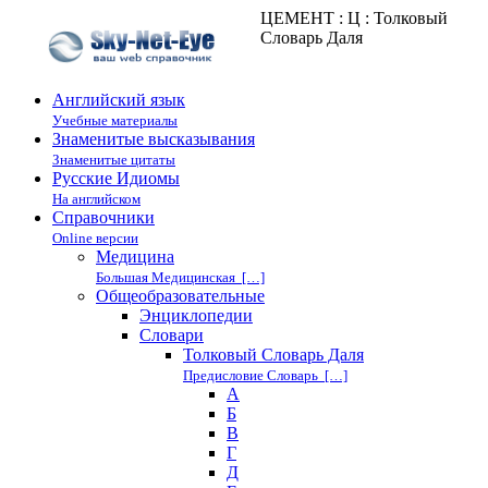
ЦЕМЕНТ : Ц : Толковый
Словарь Даля
Английский язык
Учебные материалы
Знаменитые высказывания
Знаменитые цитаты
Русские Идиомы
На английском
Справочники
Online версии
Медицина
Большая Медицинская […]
Общеобразовательные
Энциклопедии
Cловари
Толковый Словарь Даля
Предисловие Словарь […]
А
Б
В
Г
Д