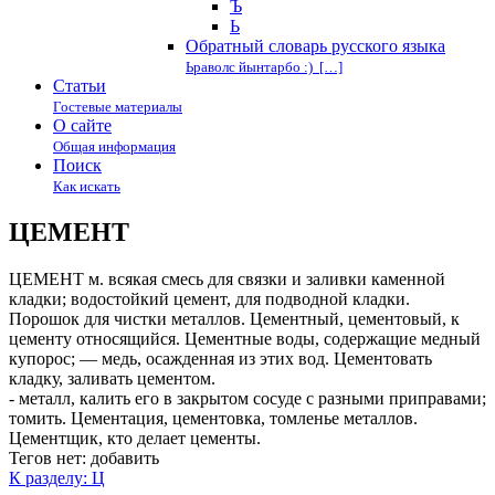
Ъ
Ь
Обратный словарь русского языка
Ьраволс йынтарбо :) […]
Статьи
Гостевые материалы
О сайте
Общая информация
Поиск
Как искать
ЦЕМЕНТ
ЦЕМЕНТ м. всякая смесь для связки и заливки каменной
кладки; водостойкий цемент, для подводной кладки.
Порошок для чистки металлов. Цементный, цементовый, к
цементу относящийся. Цементные воды, содержащие медный
купорос; — медь, осажденная из этих вод. Цементовать
кладку, заливать цементом.
- металл, калить его в закрытом сосуде с разными приправами;
томить. Цементация, цементовка, томленье металлов.
Цементщик, кто делает цементы.
Тегов нет:
добавить
К разделу: Ц