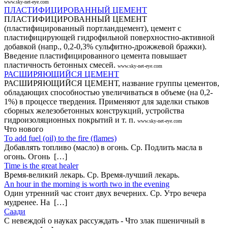
www.sky-net-eye.com
ПЛАСТИФИЦИРОВАННЫЙ ЦЕМЕНТ
ПЛАСТИФИЦИРОВАННЫЙ ЦЕМЕНТ
(пластифицированный портландцемент), цемент с
пластифицирующей гидрофильной поверхностно-активной
добавкой (напр., 0,2-0,3% сульфитно-дрожжевой бражки).
Введение пластифицированного цемента повышает
пластичность бетонных смесей.
www.sky-net-eye.com
РАСШИРЯЮЩИЙСЯ ЦЕМЕНТ
РАСШИРЯЮЩИЙСЯ ЦЕМЕНТ, название группы цементов,
обладающих способностью увеличиваться в объеме (на 0,2-
1%) в процессе твердения. Применяют для заделки стыков
сборных железобетонных конструкций, устройства
гидроизоляционных покрытий и т. п.
www.sky-net-eye.com
Что нового
То add fuel (oil) to the fire (flames)
Добавлять топливо (масло) в огонь. Ср. Подлить масла в
огонь. Огонь […]
Time is the great healer
Время-великий лекарь. Ср. Время-лучший лекарь.
An hour in the morning is worth two in the evening
Один утренний час стоит двух вечерних. Ср. Утро вечера
мудренее. На […]
Саади
С невеждой о науках рассуждать - Что злак пшеничный в