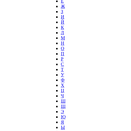
Е
Ж
З
И
Й
К
Л
М
Н
О
П
Р
С
Т
У
Ф
Х
Ц
Ч
Ш
Щ
Э
Ю
Я
Ы