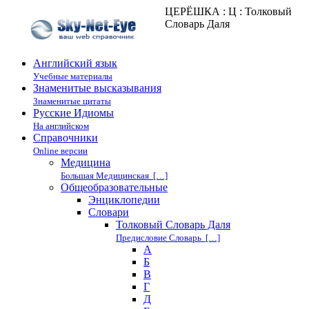
ЦЕРЁШКА : Ц : Толковый
Словарь Даля
Английский язык
Учебные материалы
Знаменитые высказывания
Знаменитые цитаты
Русские Идиомы
На английском
Справочники
Online версии
Медицина
Большая Медицинская […]
Общеобразовательные
Энциклопедии
Cловари
Толковый Словарь Даля
Предисловие Словарь […]
А
Б
В
Г
Д