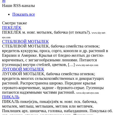
✉
Наши RSS-каналы
Показать все
Смотри также
ПЕКЕЛЁК
ПЕКЕЛЁК м. новг. мотылек, бабочка (от пекать?).
www.sky-net-
eye.com
СТЕБЛЕВОЙ МОТЫЛЕК
СТЕБЛЕВОЙ МОТЫЛЕК, бабочка семейства огневок;
вредитель кукурузы, проса, сорго, конопли и др. растений в
Евразии и Америке. Крылья от бледно-желтых до светло-
коричневых, с зигзагообразными линиями. Питаются
(гусеницы) внутри стеблей, цветков, […]
www.sky-net-eye.com
ЛУГОВОЙ МОТЫЛЕК
ЛУГОВОЙ МОТЫЛЕК, бабочка семейства огневок;
вредитель многих сельскохозяйственных и дикорастущих
растений. Распространена широко. Передние крылья
серовато-коричневые, задние - буровато-серые. Гусеницы
питаются надземными частями растений.
www.sky-net-eye.com
ПИКАЛЬ
ПИКАЛЬ пике(и)ль, пика(и)лёк м. новг. пск. бабочка,
мотылек, мятлыш, метлышек, метлик или метлячек.
Пиклишек арх. шишечка, головка, набалдашник. Пикулька об.