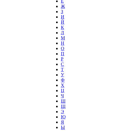
Е
Ж
З
И
Й
К
Л
М
Н
О
П
Р
С
Т
У
Ф
Х
Ц
Ч
Ш
Щ
Э
Ю
Я
Ы