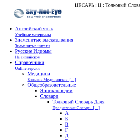
ЦЕСАРЬ : Ц : Толковый Слов
Английский язык
Учебные материалы
Знаменитые высказывания
Знаменитые цитаты
Русские Идиомы
На английском
Справочники
Online версии
Медицина
Большая Медицинская […]
Общеобразовательные
Энциклопедии
Cловари
Толковый Словарь Даля
Предисловие Словарь […]
А
Б
В
Г
Д