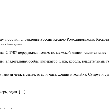
цу, поручил управленье России Кесарю Ромодановскому. Кесарев
www.sky-net-eye.com
. С 1797 передавался только по мужской линии.
www.sky-net-eye.com
 владетельная особа: император, царь, король, владетельный ге
нная чета; в семье, отец и мать, хозяин и хозяйка. Супруг и с
тмерь, один […]