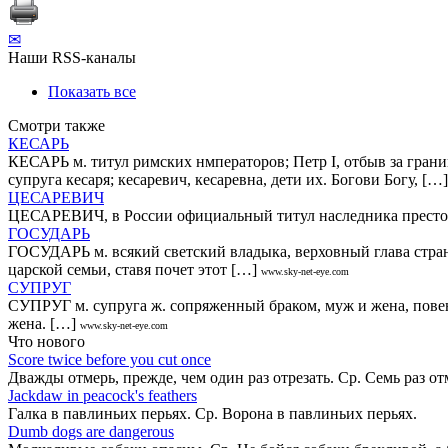
✉
Наши RSS-каналы
Показать все
Смотри также
КЕСАРЬ
КЕСАРЬ м. титул римских нмператоров; Петр I, отбыв за грани
супруга кесаря; кесаревич, кесаревна, дети их. Богови Богу, […]
ЦЕСАРЕВИЧ
ЦЕСАРЕВИЧ, в России официальный титул наследника престола
ГОСУДАРЬ
ГОСУДАРЬ м. всякий светский владыка, верховный глава страны,
царской семьи, ставя почет этот […]
www.sky-net-eye.com
СУПРУГ
СУПРУГ м. супруга ж. сопряженный браком, муж и жена, повенча
жена. […]
www.sky-net-eye.com
Что нового
Score twice before you cut once
Дважды отмерь, прежде, чем один раз отрезать. Ср. Семь раз о
Jackdaw in peacock's feathers
Галка в павлиньих перьях. Ср. Ворона в павлиньих перьях.
Dumb dogs are dangerous