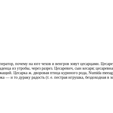
ператор, почему на юге чехов и венгров зовут цесарцами. Цесаре
денца из утробы, через разрез. Цесаревич, сын кесаря; цесаревна
жащий. Цесарка ж. дворовая птица куриного рода, Numida meeagr
 — и то дураку радость (т. е. пестрая игрушка, бездоходная в х