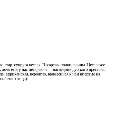
ва стар. супруга кесаря. Цесаревы полки, воины. Цесарское
, дочь его; у нас цесаревич — наследник русского престола;
is, африканская, вероятно, вывезенная к нам впервые из
озяйстве птица).