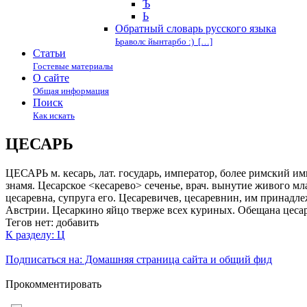
Ъ
Ь
Обратный словарь русского языка
Ьраволс йынтарбо :) […]
Статьи
Гостевые материалы
О сайте
Общая информация
Поиск
Как искать
ЦЕСАРЬ
ЦЕСАРЬ м. кесарь, лат. государь, император, более римский им
знамя. Цесарское <кесарево> сеченье, врач. вынутие живого мла
цесаревна, супруга его. Цесаревичев, цесаревнин, им принадле
Австрии. Цесаркино яйцо тверже всех куриных. Обещана цесарка
Тегов нет:
добавить
К разделу: Ц
Подписаться на: Домашняя страница сайта и общий фид
Прокомментировать