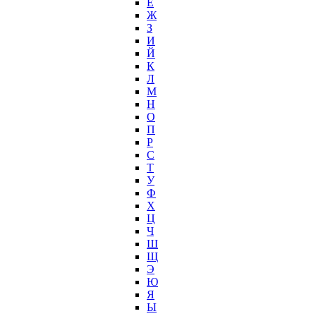
Е
Ж
З
И
Й
К
Л
М
Н
О
П
Р
С
Т
У
Ф
Х
Ц
Ч
Ш
Щ
Э
Ю
Я
Ы