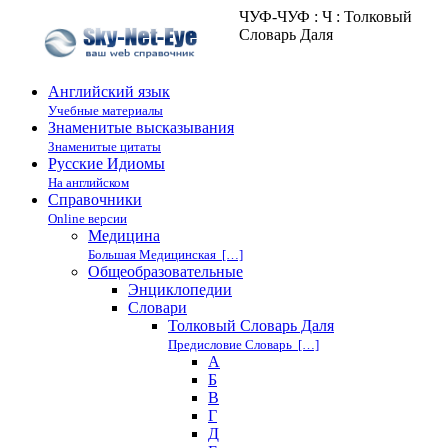
ЧУФ-ЧУФ : Ч : Толковый
Словарь Даля
Английский язык
Учебные материалы
Знаменитые высказывания
Знаменитые цитаты
Русские Идиомы
На английском
Справочники
Online версии
Медицина
Большая Медицинская […]
Общеобразовательные
Энциклопедии
Cловари
Толковый Словарь Даля
Предисловие Словарь […]
А
Б
В
Г
Д