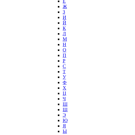
Е
Ж
З
И
Й
К
Л
М
Н
О
П
Р
С
Т
У
Ф
Х
Ц
Ч
Ш
Щ
Э
Ю
Я
Ы