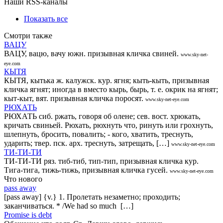
Наши RSS-каналы
Показать все
Смотри также
ВАЦУ
ВАЦУ, вацю, вачу южн. призывная кличка свиней.
www.sky-net-
eye.com
КЫТЯ
КЫТЯ, кытька ж. калужск. кур. ягня; кыть-кыть, призывная
кличка ягнят; иногда в вместо кырь, бырь, т. е. окрик на ягнят;
кыт-кыт, вят. призывная кличка поросят.
www.sky-net-eye.com
РЮХАТЬ
РЮХАТЬ сиб. ржать, говоря об олене; сев. вост. хрюкать,
кричать свиньей. Рюхать, рюхнуть что, ринуть или грохнуть,
шлепнуть, бросить, повалить; - кого, хватить, треснуть,
ударить; твер. пск. арх. треснуть, затрещать, […]
www.sky-net-eye.com
ТИ-ТИ-ТИ
ТИ-ТИ-ТИ ряз. тиб-тиб, тип-тип, призывная кличка кур.
Тига-тига, тижь-тижь, призывная кличка гусей.
www.sky-net-eye.com
Что нового
pass away
[pass away] {v.} 1. Пролетать незаметно; проходить;
заканчиваться. * /We had so much […]
Promise is debt