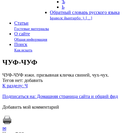
Ъ
Ь
Обратный словарь русского языка
Ьраволс йынтарбо :) […]
Статьи
Гостевые материалы
О сайте
Общая информация
Поиск
Как искать
ЧУФ-ЧУФ
ЧУФ-ЧУФ южн. призывная кличка свиней, чух-чух.
Тегов нет:
добавить
К разделу: Ч
Подписаться на: Домашняя страница сайта и общий фид
Добавить мой комментарий
✉