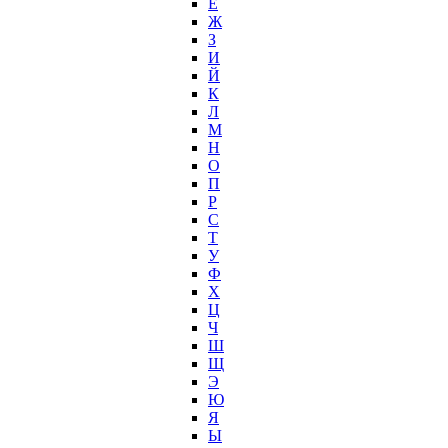
Е
Ж
З
И
Й
К
Л
М
Н
О
П
Р
С
Т
У
Ф
Х
Ц
Ч
Ш
Щ
Э
Ю
Я
Ы