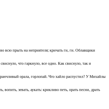
м во всю прыть на неприятеля; кричать ги, ги. Облавщики
 свиснуло, что гаркнуло, все одно. Как свиснуло, так и
н, бранчливый орала, горлопай. Что хайло распустил? У Михайлы
ь, вопить, зевать, аукать: крикливо петь, орать песни, драть