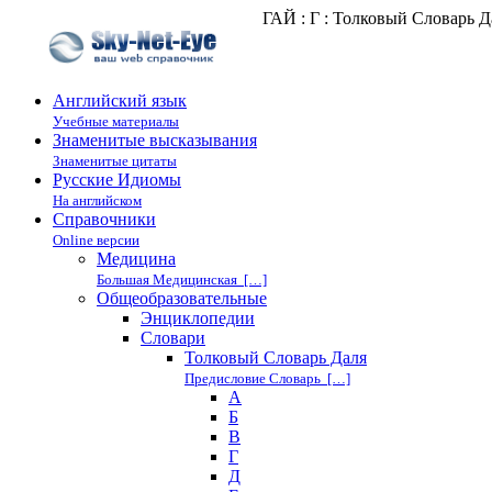
ГАЙ : Г : Толковый Словарь Д
Английский язык
Учебные материалы
Знаменитые высказывания
Знаменитые цитаты
Русские Идиомы
На английском
Справочники
Online версии
Медицина
Большая Медицинская […]
Общеобразовательные
Энциклопедии
Cловари
Толковый Словарь Даля
Предисловие Словарь […]
А
Б
В
Г
Д