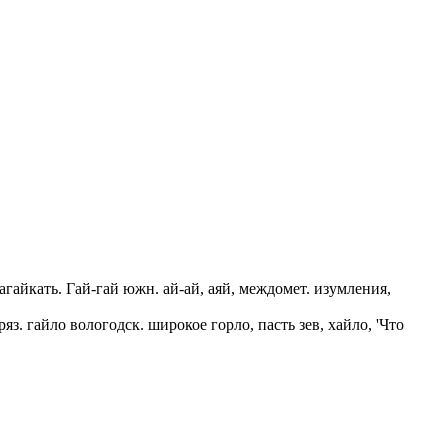
 гагайкать. Гай-гай южн. ай-ай, аяй, междомет. изумления,
ряз. гайло вологодск. широкое горло, пасть зев, хайло, 'Что