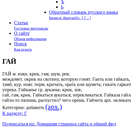
Ъ
Ь
Обратный словарь русского языка
Ьраволс йынтарбо :) […]
Статьи
Гостевые материалы
О сайте
Общая информация
Поиск
Как искать
ГАЙ
ГАЙ м. южн. крик, гам, шум, рев;
междомет. окрик на скотину, которую гонят. Гаить или гайкать, 
тамб. кур. новг. перм. кричать, орать или шуметь; гикать гаркат
упрека. Гайканье ср. ауканье, крик, зов;
гай, гам, крик. Гайкаться аукаться, перекликаться. Гайкала гайла
гайло-то пялишь, распустил? чего орешь. Гайчить арх. окликат
(арх.)
Категории:
добавить
К разделу: Г
Подписаться на: Домашняя страница сайта и общий фид