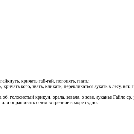
гайкнуть, кричать гай-гай, погонять, гнать;
ь, кричать кого, звать, кликать; перекликаться аукать в лесу, вят.
 об. голосистый крикун, орала, зевала, о зове, ауканье Гайло ср. 
ь или оцрашивать о чем встречное в море судно.