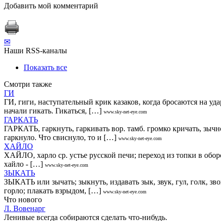
Добавить мой комментарий
✉
Наши RSS-каналы
Показать все
Смотри также
ГИ
ГИ, гиги, наступательный крик казаков, когда бросаются на уда
начали гикать. Гикаться, […]
www.sky-net-eye.com
ГАРКАТЬ
ГАРКАТЬ, гаркнуть, гаркивать вор. тамб. громко кричать, зычно 
гаркнуло. Что свиснуло, то и […]
www.sky-net-eye.com
ХАЙЛО
ХАЙЛО, харло ср. устье русской печи; переход из топки в обор
хайло - […]
www.sky-net-eye.com
ЗЫКАТЬ
ЗЫКАТЬ или зычать; зыкнуть, издавать зык, звук, гул, голк, звон
горло; плакать взрыдом, […]
www.sky-net-eye.com
Что нового
Л. Вовенарг
Ленивые всегда собираются сделать что-нибудь.