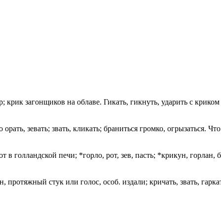
р; крик загонщиков на облаве. Гикать, гикнуть, ударить с крико
орать, зевать; звать, кликать; браниться громко, огрызаться. Что
от в голландской печи; *горло, рот, зев, пасть; *крикун, горла
, протяжный стук или голос, особ. издали; кричать, звать, гаркат