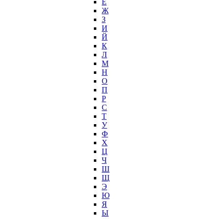
Е
Ж
З
И
Й
К
Л
М
Н
О
П
Р
С
Т
У
Ф
Х
Ц
Ч
Ш
Щ
Э
Ю
Я
Ы