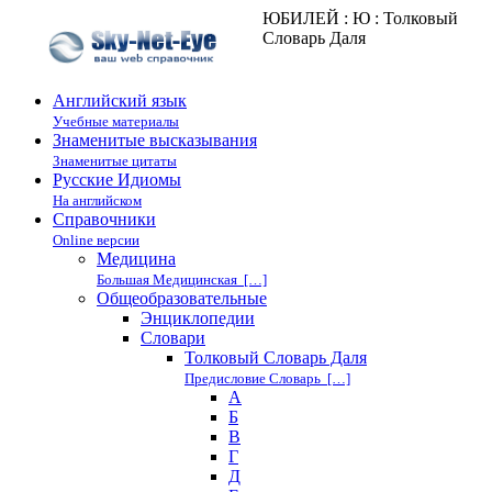
ЮБИЛЕЙ : Ю : Толковый
Словарь Даля
Английский язык
Учебные материалы
Знаменитые высказывания
Знаменитые цитаты
Русские Идиомы
На английском
Справочники
Online версии
Медицина
Большая Медицинская […]
Общеобразовательные
Энциклопедии
Cловари
Толковый Словарь Даля
Предисловие Словарь […]
А
Б
В
Г
Д