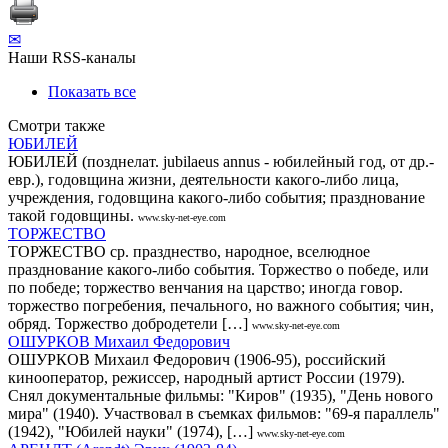
✉
Наши RSS-каналы
Показать все
Смотри также
ЮБИЛЕЙ
ЮБИЛЕЙ (позднелат. jubilaeus annus - юбилейный год, от др.-
евр.), годовщина жизни, деятельности какого-либо лица,
учреждения, годовщина какого-либо события; празднование
такой годовщины.
www.sky-net-eye.com
ТОРЖЕСТВО
ТОРЖЕСТВО ср. празднество, народное, вселюдное
празднование какого-либо события. Торжество о победе, или
по победе; торжество венчания на царство; иногда говор.
торжество погребения, печального, но важного события; чин,
обряд. Торжество добродетели […]
www.sky-net-eye.com
ОШУРКОВ Михаил Федорович
ОШУРКОВ Михаил Федорович (1906-95), российский
кинооператор, режиссер, народный артист России (1979).
Снял документальные фильмы: "Киров" (1935), "День нового
мира" (1940). Участвовал в съемках фильмов: "69-я параллель"
(1942), "Юбилей науки" (1974), […]
www.sky-net-eye.com