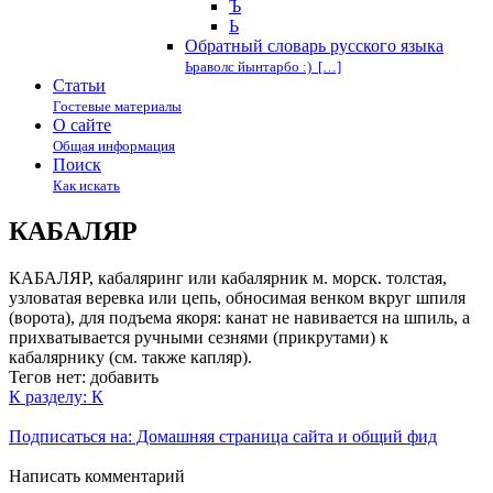
Ъ
Ь
Обратный словарь русского языка
Ьраволс йынтарбо :) […]
Статьи
Гостевые материалы
О сайте
Общая информация
Поиск
Как искать
КАБАЛЯР
КАБАЛЯР, кабаляринг или кабалярник м. морск. толстая,
узловатая веревка или цепь, обносимая венком вкруг шпиля
(ворота), для подъема якоря: канат не навивается на шпиль, а
прихватывается ручными сезнями (прикрутами) к
кабалярнику (см. также капляр).
Тегов нет:
добавить
К разделу: К
Подписаться на: Домашняя страница сайта и общий фид
Написать комментарий