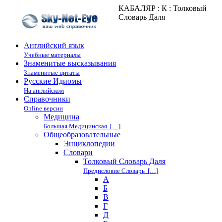
КАБАЛЯР : К : Толковый
Словарь Даля
Английский язык
Учебные материалы
Знаменитые высказывания
Знаменитые цитаты
Русские Идиомы
На английском
Справочники
Online версии
Медицина
Большая Медицинская […]
Общеобразовательные
Энциклопедии
Cловари
Толковый Словарь Даля
Предисловие Словарь […]
А
Б
В
Г
Д