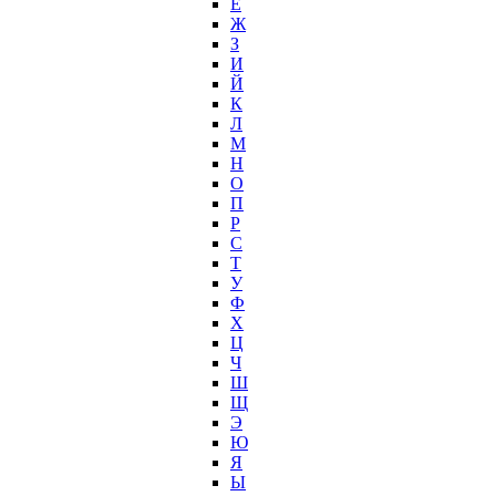
Е
Ж
З
И
Й
К
Л
М
Н
О
П
Р
С
Т
У
Ф
Х
Ц
Ч
Ш
Щ
Э
Ю
Я
Ы