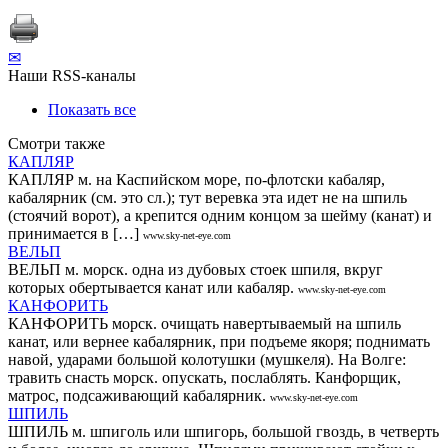
✉
Наши RSS-каналы
Показать все
Смотри также
КАПЛЯР
КАПЛЯР м. на Каспийском море, по-флотски кабаляр,
кабалярник (см. это сл.); тут веревка эта идет не на шпиль
(стоячий ворот), а крепится одним концом за шейму (канат) и
принимается в […]
www.sky-net-eye.com
ВЕЛЬП
ВЕЛЬП м. морск. одна из дубовых стоек шпиля, вкруг
которых обертывается канат или кабаляр.
www.sky-net-eye.com
КАНФОРИТЬ
КАНФОРИТЬ морск. очищать навертываемый на шпиль
канат, или вернее кабалярник, при подъеме якоря; поднимать
навой, ударами большой колотушки (мушкеля). На Волге:
травить снасть морск. опускать, послаблять. Канфорщик,
матрос, подсаживающий кабалярник.
www.sky-net-eye.com
ШПИЛЬ
ШПИЛЬ м. шпиголь или шпигорь, большой гвоздь, в четверть