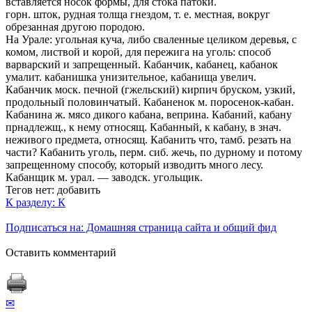
вставляется носок формы, для стока патоки.
горн. шток, рудная толща гнездом, т. е. местная, вокруг
обрезанная другою породою.
На Урале: угольная куча, либо сваленные целиком деревья, с
комом, листвой и корой, для пережига на уголь: способ
варварский и запрещенный. Кабанчик, кабанец, кабанок
умалит. кабанишка унизительное, кабанища увелич.
Кабанчик моск. печной (гжельский) кирпич бруском, узкий,
продольный половинчатый. Кабаненок м. поросенок-кабан.
Кабанина ж. мясо дикого кабана, веприна. Кабаний, кабану
прнадлежщ., к нему относящ. Кабанный, к кабану, в знач.
неживого предмета, относящ. Кабанить что, тамб. резать на
части? Кабанить уголь, перм. сиб. жечь, по дурному и потому
запрещенному способу, который изводить много лесу.
Кабанщик м. урал. — заводск. угольщик.
Тегов нет:
добавить
К разделу: К
Подписаться на: Домашняя страница сайта и общий фид
Оставить комментарий
✉