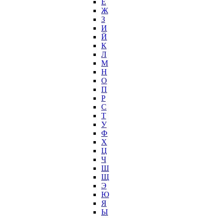
Е
Ж
З
И
Й
К
Л
М
Н
О
П
Р
С
Т
У
Ф
Х
Ц
Ч
Ш
Щ
Э
Ю
Я
Ы