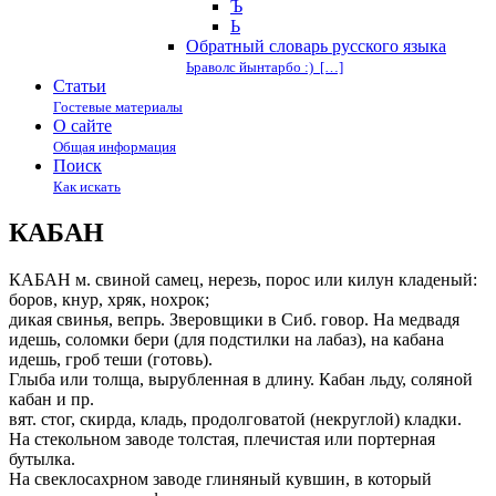
Ъ
Ь
Обратный словарь русского языка
Ьраволс йынтарбо :) […]
Статьи
Гостевые материалы
О сайте
Общая информация
Поиск
Как искать
КАБАН
КАБАН м. свиной самец, нерезь, порос или килун кладеный:
боров, кнур, хряк, нохрок;
дикая свинья, вепрь. Зверовщики в Сиб. говор. На медвадя
идешь, соломки бери (для подстилки на лабаз), на кабана
идешь, гроб теши (готовь).
Глыба или толща, вырубленная в длину. Кабан льду, соляной
кабан и пр.
вят. стог, скирда, кладь, продолговатой (некруглой) кладки.
На стекольном заводе толстая, плечистая или портерная
бутылка.
На свеклосахрном заводе глиняный кувшин, в который