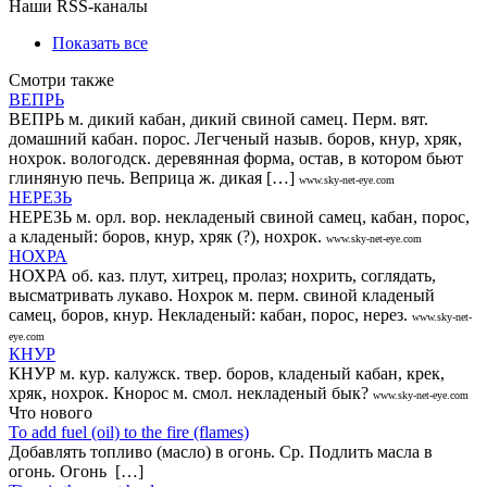
Наши RSS-каналы
Показать все
Смотри также
ВЕПРЬ
ВЕПРЬ м. дикий кабан, дикий свиной самец. Перм. вят.
домашний кабан. порос. Легченый назыв. боров, кнур, хряк,
нохрок. вологодск. деревянная форма, остав, в котором бьют
глиняную печь. Веприца ж. дикая […]
www.sky-net-eye.com
НЕРЕЗЬ
НЕРЕЗЬ м. орл. вор. некладеный свиной самец, кабан, порос,
а кладеный: боров, кнур, хряк (?), нохрок.
www.sky-net-eye.com
НОХРА
НОХРА об. каз. плут, хитрец, пролаз; нохрить, соглядать,
высматривать лукаво. Нохрок м. перм. свиной кладеный
самец, боров, кнур. Некладеный: кабан, порос, нерез.
www.sky-net-
eye.com
КНУР
КНУР м. кур. калужск. твер. боров, кладеный кабан, крек,
хряк, нохрок. Кнорос м. смол. некладеный бык?
www.sky-net-eye.com
Что нового
То add fuel (oil) to the fire (flames)
Добавлять топливо (масло) в огонь. Ср. Подлить масла в
огонь. Огонь […]