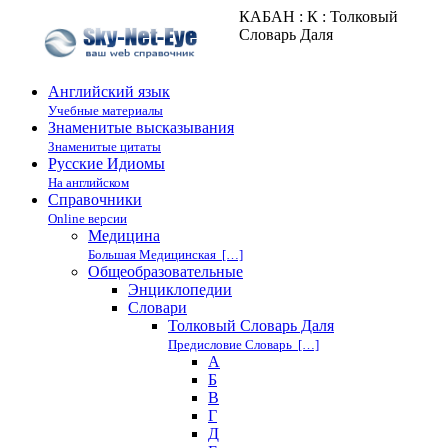
КАБАН : К : Толковый
Словарь Даля
Английский язык
Учебные материалы
Знаменитые высказывания
Знаменитые цитаты
Русские Идиомы
На английском
Справочники
Online версии
Медицина
Большая Медицинская […]
Общеобразовательные
Энциклопедии
Cловари
Толковый Словарь Даля
Предисловие Словарь […]
А
Б
В
Г
Д