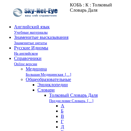
КОБЬ : К : Толковый
Словарь Даля
Английский язык
Учебные материалы
Знаменитые высказывания
Знаменитые цитаты
Русские Идиомы
На английском
Справочники
Online версии
Медицина
Большая Медицинская […]
Общеобразовательные
Энциклопедии
Cловари
Толковый Словарь Даля
Предисловие Словарь […]
А
Б
В
Г
Д