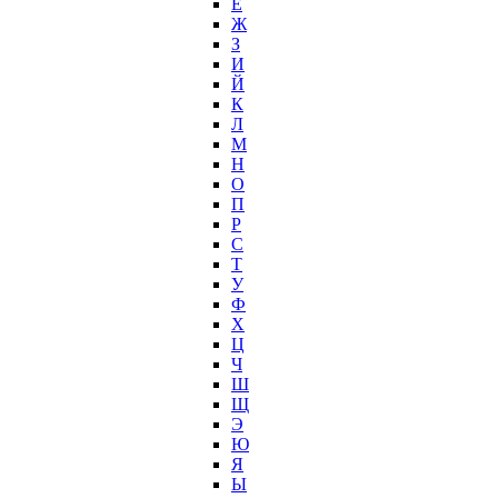
Е
Ж
З
И
Й
К
Л
М
Н
О
П
Р
С
Т
У
Ф
Х
Ц
Ч
Ш
Щ
Э
Ю
Я
Ы