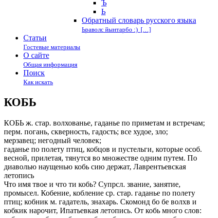
Ъ
Ь
Обратный словарь русского языка
Ьраволс йынтарбо :) […]
Статьи
Гостевые материалы
О сайте
Общая информация
Поиск
Как искать
КОБЬ
КОБЬ ж. стар. волхованье, гаданье по приметам и встречам;
перм. погань, скверность, гадость; все худое, зло;
мерзавец; негодный человек;
гаданье по полету птиц, кобцов и пустельги, которые особ.
весной, прилетая, тянутся во множестве одним путем. По
диаволью наущенью кобь сию держат, Лаврентьевская
летопись
Что имя твое и что ти кобь? Супрсл. звание, занятие,
промысел. Кобение, кобление ср. стар. гаданье по полету
птиц; кобник м. гадатель, знахарь. Скомонд бо бе волхв и
кобкик нарочит, Ипатьевкая летопись. От кобь много слов: