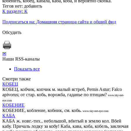
кобенить, кобец, кабала, каба, коба, и вероятно скобка.
Тегов нет:
добавить
К разделу: К
Подписаться на: Домашняя страница сайта и общий фид
Обсудить
✉
Наши RSS-каналы
Показать все
Смотри также
КОБЕЦ
КОБЕЦ, кобчик, копчик м. малый ястреб, Реrnis Astur; Falco
apivorus; от стар. кобь, ворожба, гаданье по птицам?
www.sky-net-
eye.com
КОБЕНИЕ
КОБЕНИЕ, кобление, кобник, см. кобь.
www.sky-net-eye.com
КАБА
КАБА ж. новг.-тих., небольшой, вбитый в землю кол. Вбей
кабу. Причаль лодку за кобу! Каба, кава, коба, кобель, заключая