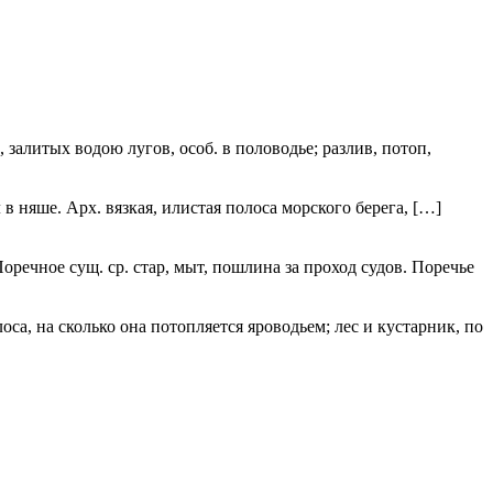
 залитых водою лугов, особ. в половодье; разлив, потоп,
 в няше. Арх. вязкая, илистая полоса морского берега, […]
речное сущ. ср. стар, мыт, пошлина за проход судов. Поречье
са, на сколько она потопляется яроводьем; лес и кустарник, по