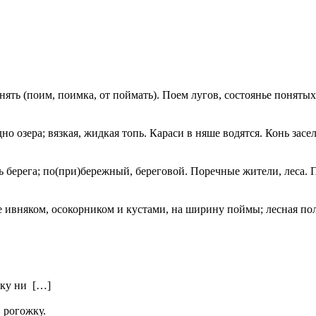
нять (поим, поимка, от поймать). Поем лугов, состоянье понятых,
но озера; вязкая, жидкая топь. Караси в няше водятся. Конь засел
берега; по(при)бережный, береговой. Поречные жители, леса. По
 ивняком, осокорником и кустами, на ширину поймы; лесная поло
вку ни […]
в рогожку.