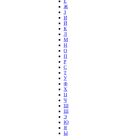
Е
Ж
З
И
Й
К
Л
М
Н
О
П
Р
С
Т
У
Ф
Х
Ц
Ч
Ш
Щ
Э
Ю
Я
Ы