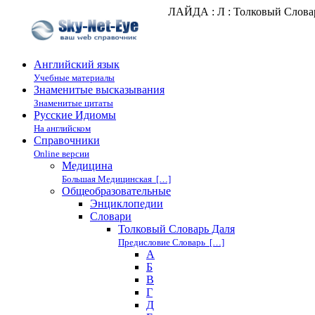
ЛАЙДА : Л : Толковый Слова
Английский язык
Учебные материалы
Знаменитые высказывания
Знаменитые цитаты
Русские Идиомы
На английском
Справочники
Online версии
Медицина
Большая Медицинская […]
Общеобразовательные
Энциклопедии
Cловари
Толковый Словарь Даля
Предисловие Словарь […]
А
Б
В
Г
Д