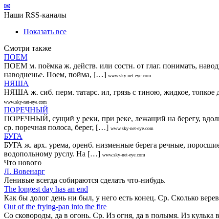
✉
Наши RSS-каналы
Показать все
Смотри также
ПОЕМ
ПОЕМ м. поёмка ж. действ. или состн. от глаг. понимать, навод
наводненье. Поем, пойма, […]
www.sky-net-eye.com
НЯША
НЯША ж. сиб. перм. татарс. ил, грязь с тиною, жидкое, топкое д
www.sky-net-eye.com
ПОРЕЧНЫЙ
ПОРЕЧНЫЙ, сущий у реки, при реке, лежащий на берегу, вдоль 
ср. поречная полоса, берег, […]
www.sky-net-eye.com
БУГА
БУГА ж. арх. урема, оренб. низменные берега речные, поросшие
водопольному руслу. На […]
www.sky-net-eye.com
Что нового
Л. Вовенарг
Ленивые всегда собираются сделать что-нибудь.
The longest day has an end
Как бы долог день ни был, у него есть конец. Ср. Сколько вере
Out of the frying-pan into the fire
Co сковороды, да в огонь. Ср. Из огня, да в полымя. Из кулька 