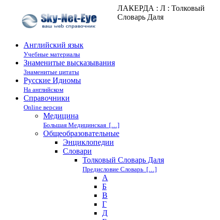
ЛАКЕРДА : Л : Толковый
Словарь Даля
Английский язык
Учебные материалы
Знаменитые высказывания
Знаменитые цитаты
Русские Идиомы
На английском
Справочники
Online версии
Медицина
Большая Медицинская […]
Общеобразовательные
Энциклопедии
Cловари
Толковый Словарь Даля
Предисловие Словарь […]
А
Б
В
Г
Д