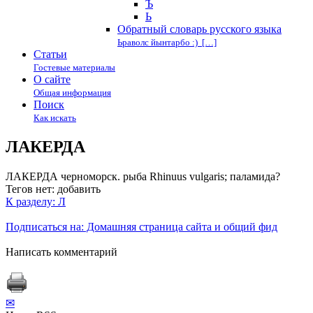
Ъ
Ь
Обратный словарь русского языка
Ьраволс йынтарбо :) […]
Статьи
Гостевые материалы
О сайте
Общая информация
Поиск
Как искать
ЛАКЕРДА
ЛАКЕРДА черноморск. рыба Rhinuus vulgaris; паламида?
Тегов нет:
добавить
К разделу: Л
Подписаться на: Домашняя страница сайта и общий фид
Написать комментарий
✉