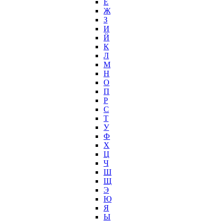
Е
Ж
З
И
Й
К
Л
М
Н
О
П
Р
С
Т
У
Ф
Х
Ц
Ч
Ш
Щ
Э
Ю
Я
Ы