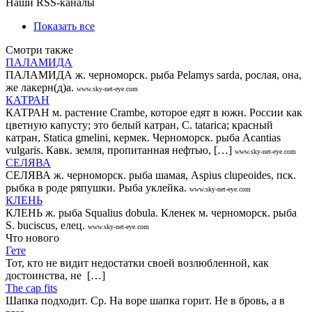
Наши RSS-каналы
Показать все
Смотри также
ПАЛАМИДА
ПАЛАМИДА ж. черноморск. рыба Pelamys sarda, рослая, она,
же лакерн(д)а.
www.sky-net-eye.com
КАТРАН
КАТРАН м. растение Сrambе, которое едят в южн. России как
цветную капусту; это белый катран, C. tatariса; красный
катран, Statica gmelini, кермек. Черноморск. рыба Асаntias
vulgaris. Кавк. земля, пропитанная нефтью, […]
www.sky-net-eye.com
СЕЛЯВА
СЕЛЯВА ж. черноморск. рыба шамая, Aspius clupeoides, пск.
рыбка в роде ряпушки. Рыба уклейка.
www.sky-net-eye.com
КЛЕНЬ
КЛЕНЬ ж. рыба Squalius dobulа. Кленек м. черноморск. рыба
S. buciscus, елец.
www.sky-net-eye.com
Что нового
Гете
Тот, кто не видит недостатки своей возлюбленной, как
достоинства, не […]
The cap fits
Шапка подходит. Ср. На воре шапка горит. Не в бровь, а в