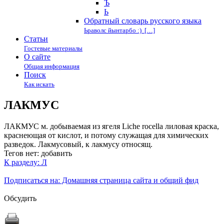
Ъ
Ь
Обратный словарь русского языка
Ьраволс йынтарбо :) […]
Статьи
Гостевые материалы
О сайте
Общая информация
Поиск
Как искать
ЛАКМУС
ЛАКМУС м. добываемая из ягеля Liche rocellа лиловая краска,
краснеющая от кислот, и потому служащая для химических
разведок. Лакмусовый, к лакмусу относящ.
Тегов нет:
добавить
К разделу: Л
Подписаться на: Домашняя страница сайта и общий фид
Обсудить