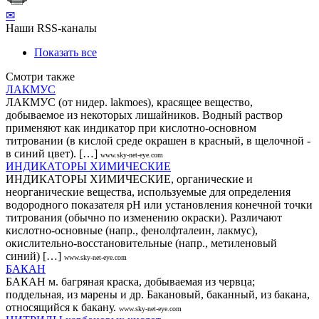
✉
Наши RSS-каналы
Показать все
Смотри также
ЛАКМУС
ЛАКМУС (от нидер. lakmoes), красящее вещество,
добываемое из некоторых лишайников. Водный раствор
применяют как индикатор при кислотно-основном
титровании (в кислой среде окрашен в красный, в щелочной -
в синий цвет). […]
www.sky-net-eye.com
ИНДИКАТОРЫ ХИМИЧЕСКИЕ
ИНДИКАТОРЫ ХИМИЧЕСКИЕ, органические и
неорганические вещества, используемые для определения
водородного показателя pH или установления конечной точки
титрования (обычно по изменению окраски). Различают
кислотно-основные (напр., фенолфталеин, лакмус),
окислительно-восстановительные (напр., метиленовый
синий) […]
www.sky-net-eye.com
БАКАН
БАКАН м. багряная краска, добываемая из червца;
поддельная, из марены и др. Бакановый, баканный, из бакана,
относящийся к бакану.
www.sky-net-eye.com