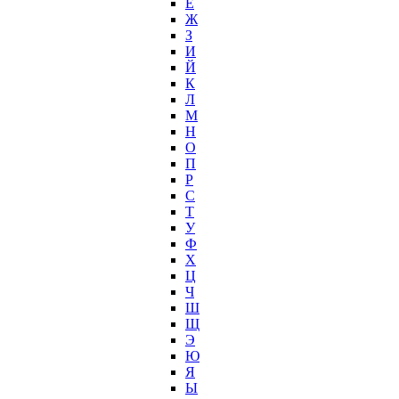
Е
Ж
З
И
Й
К
Л
М
Н
О
П
Р
С
Т
У
Ф
Х
Ц
Ч
Ш
Щ
Э
Ю
Я
Ы