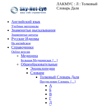
ЛАКМУС : Л : Толковый
Словарь Даля
Английский язык
Учебные материалы
Знаменитые высказывания
Знаменитые цитаты
Русские Идиомы
На английском
Справочники
Online версии
Медицина
Большая Медицинская […]
Общеобразовательные
Энциклопедии
Cловари
Толковый Словарь Даля
Предисловие Словарь […]
А
Б
В
Г
Д