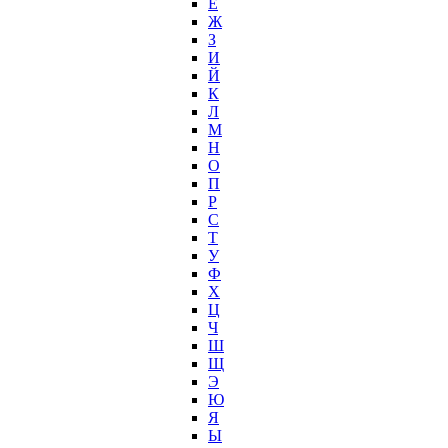
Е
Ж
З
И
Й
К
Л
М
Н
О
П
Р
С
Т
У
Ф
Х
Ц
Ч
Ш
Щ
Э
Ю
Я
Ы