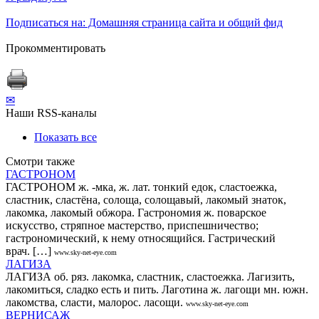
Подписаться на: Домашняя страница сайта и общий фид
Прокомментировать
✉
Наши RSS-каналы
Показать все
Смотри также
ГАСТРОНОМ
ГАСТРОНОМ ж. -мка, ж. лат. тонкий едок, сластоежка,
сластник, сластёна, солоща, солощавый, лакомый знаток,
лакомка, лакомый обжора. Гастрономия ж. поварское
искусство, стряпное мастерство, приспешничество;
гастрономический, к нему относящийся. Гастрический
врач. […]
www.sky-net-eye.com
ЛАГИЗА
ЛАГИЗА об. ряз. лакомка, сластник, сластоежка. Лагизить,
лакомиться, сладко есть и пить. Лаготина ж. лагощи мн. южн.
лакомства, сласти, малорос. ласощи.
www.sky-net-eye.com
ВЕРНИСАЖ