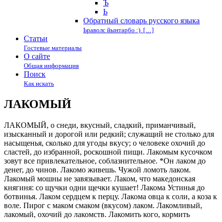
Ъ
Ь
Обратный словарь русского языка
Ьраволс йынтарбо :) […]
Статьи
Гостевые материалы
О сайте
Общая информация
Поиск
Как искать
ЛАКОМЫЙ
ЛАКОМЫЙ, о снеди, вкусный, сладкий, приманчивый,
изысканный и дорогой или редкий; служащий не столько для
насыщенья, сколько для угоды вкусу; о человеке охочий до
сластей, до избранной, роскошной пищи. Лакомым кусочком
зовут все привлекательное, соблазнительное. *Он лаком до
денег, до чинов. Лакомо живешь. Чужой ломоть лаком.
Лакомый мошны не завязывает. Лаком, что македонская
княгиня: со щучки одни щечки кушает! Лакома Устинья до
ботвинья. Лаком сердцем к перцу. Лакома овца к соли, а коза к
воле. Пирог с маком смаком (вкусом) лаком. Лакомливый,
лакомый, охочий до лакомств. Лакомить кого, кормить