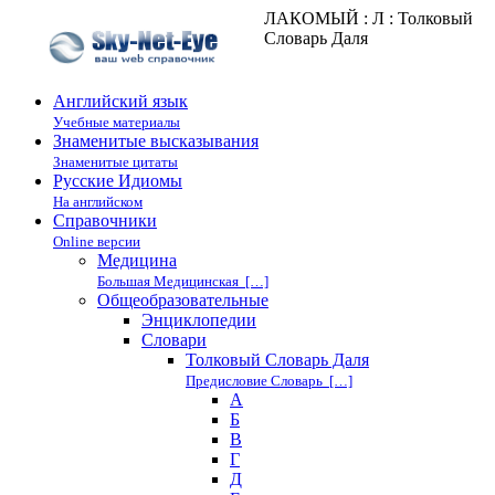
ЛАКОМЫЙ : Л : Толковый
Словарь Даля
Английский язык
Учебные материалы
Знаменитые высказывания
Знаменитые цитаты
Русские Идиомы
На английском
Справочники
Online версии
Медицина
Большая Медицинская […]
Общеобразовательные
Энциклопедии
Cловари
Толковый Словарь Даля
Предисловие Словарь […]
А
Б
В
Г
Д