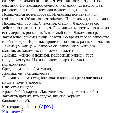
сластями, лакомою пищею. -ся, есть лакомства; тушиться
сластями. Полакомился немного, налакомился вволю, да и
разлакомился на большее или влакомился, привык.
Полакомился до нездоровья. Излакомил все деньги; -ся.
избаловался. Облакомился, объелся. Прилакомил, прикормил.
Пролакомил рублик. Слакомил, стащил. Лакомленье ср.
действ. по глаг. на ть и на ся. Лакомничать, постоянно лакомо
есть, держать роскошный, лакомый стол. Лакомство ср.
лакомленье; лакомая пища, сласти. Во время твоего лакомства,
иной голодает. Крестная привезла гостинца, разных лакомств.
Лакомец м. -мица ж. лакомка об. лакомник м. -ница ж.
охотник до лакомств, сластоежка. сластеник.
Лакомка, женский поясной, подвесный карман: твер.
нищенская сума. Идти по лакомке, арх. погулять и
полакомиться.
Среда на масляне (см. масло).
Лакомка мн. тул. лакомства.
Лакомник перм. сума, котомка, в которой крестьяне носят
пищу в поле, в дорогу.
Сиб. сума нищего.
Яросл. бабий карман. Лакомщик м. -щица ж. кто любит
лакомить других, кто сладко, вкусно, кормит;
баловник летей.
(арх.)
Категории:
добавить
К разделу: Л