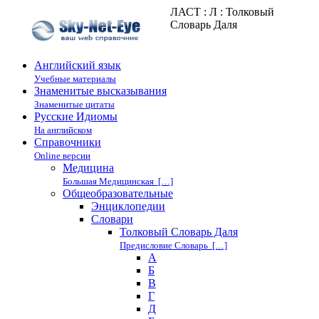
ЛАСТ : Л : Толковый
Словарь Даля
Английский язык
Учебные материалы
Знаменитые высказывания
Знаменитые цитаты
Русские Идиомы
На английском
Справочники
Online версии
Медицина
Большая Медицинская […]
Общеобразовательные
Энциклопедии
Cловари
Толковый Словарь Даля
Предисловие Словарь […]
А
Б
В
Г
Д