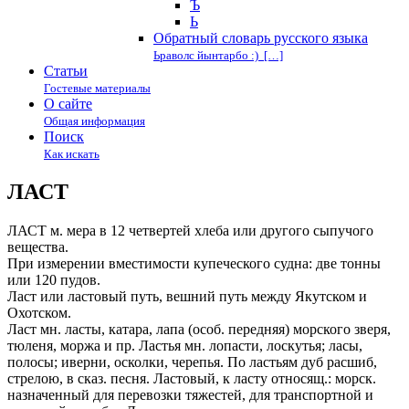
Ъ
Ь
Обратный словарь русского языка
Ьраволс йынтарбо :) […]
Статьи
Гостевые материалы
О сайте
Общая информация
Поиск
Как искать
ЛАСТ
ЛАСТ м. мера в 12 четвертей хлеба или другого сыпучого
вещества.
При измерении вместимости купеческого судна: две тонны
или 120 пудов.
Ласт или ластовый путь, вешний путь между Якутском и
Охотском.
Ласт мн. ласты, катара, лапа (особ. передняя) морского зверя,
тюленя, моржа и пр. Ластья мн. лопасти, лоскутья; ласы,
полосы; иверни, осколки, черепья. По ластьям дуб расшиб,
стрелою, в сказ. песня. Ластовый, к ласту относящ.: морск.
назначенный для перевозки тяжестей, для транспортной и