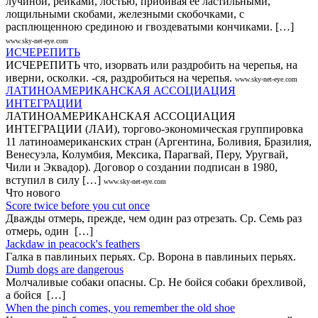
лучиной, рейками, лостью, прибивая ее ластильными,
лощильными скобами, железными скобочками, с
расплющенною срединою и гвоздеватыми кончиками. […]
www.sky-net-eye.com
ИСЧЕРЕПИТЬ
ИСЧЕРЕПИТЬ что, изорвать или раздробить на черепья, на
иверни, осколки. -ся, раздробиться на черепья.
www.sky-net-eye.com
ЛАТИНОАМЕРИКАНСКАЯ АССОЦИАЦИЯ
ИНТЕГРАЦИИ
ЛАТИНОАМЕРИКАНСКАЯ АССОЦИАЦИЯ
ИНТЕГРАЦИИ (ЛАИ), торгово-экономическая группировка
11 латиноамериканских стран (Аргентина, Боливия, Бразилия,
Венесуэла, Колумбия, Мексика, Парагвай, Перу, Уругвай,
Чили и Эквадор). Договор о создании подписан в 1980,
вступил в силу […]
www.sky-net-eye.com
Что нового
Score twice before you cut once
Дважды отмерь, прежде, чем один раз отрезать. Ср. Семь раз
отмерь, один […]
Jackdaw in peacock's feathers
Галка в павлиньих перьях. Ср. Ворона в павлиньих перьях.
Dumb dogs are dangerous
Молчаливые собаки опасны. Ср. Не бойся собаки брехливой,
а бойся […]
When the pinch comes, you remember the old shoe