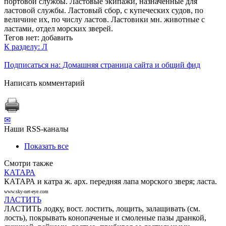
портовой службы. Ластовые экипажи, назначенные для
ластовой службы. Ластовый сбор, с купеческих судов, по
величине их, по числу ластов. Ластовики мн. животные с
ластами, отдел морских зверей.
Тегов нет:
добавить
К разделу: Л
Подписаться на: Домашняя страница сайта и общий фид
Написать комментарий
✉
Наши RSS-каналы
Показать все
Смотри также
КАТАРА
КАТАРА и катра ж. арх. передняя лапа морского зверя; ласта.
www.sky-net-eye.com
ЛАСТИТЬ
ЛАСТИТЬ лодку, вост. лостить, лощить, залащивать (см.
лость), покрывать конопаченые и смоленые пазы дранкой,