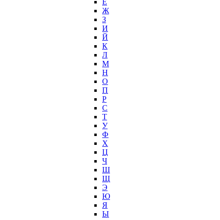
Е
Ж
З
И
Й
К
Л
М
Н
О
П
Р
С
Т
У
Ф
Х
Ц
Ч
Ш
Щ
Э
Ю
Я
Ы