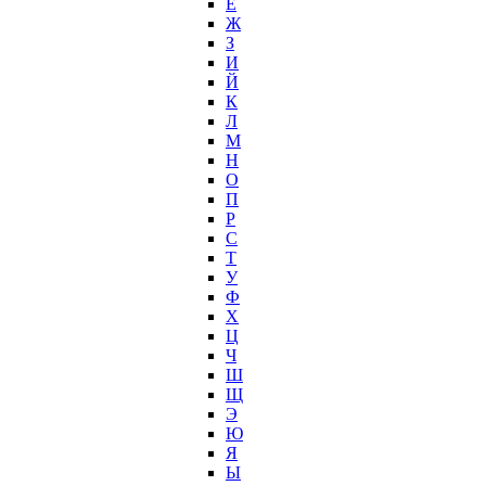
Е
Ж
З
И
Й
К
Л
М
Н
О
П
Р
С
Т
У
Ф
Х
Ц
Ч
Ш
Щ
Э
Ю
Я
Ы