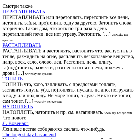
Смотри также
ПЕРЕТАПЛИВАТЬ
ПЕРЕТАПЛИВАТЬ или перетоплять, перетопить все печи,
истопить, за(вы, про)топить одну за другою. Затопить снова,
вторично. Такой дом, что хоть по три раза в день
перетапливай печи, все нет угреву. Растопить, […]
www.sky-net-
eye.com
РАСТАПЛИВАТЬ
РАСТАПЛИВАТЬ и растоплять, растопить что, распустить в
тепле, разжидить на огне, расплавить легкоплавкое вещество,
напр. воск, сало, олово, лед. Растопить печь, плиту,
за(под)топить, развести, разгнести огня в печи, поджечь
дрова […]
www.sky-net-eye.com
ТОПИТЬ
ТОПИТЬ что, кого, тапливать, с предлогами топлять,
заставить тонуть, у(за, по)топлять, пускать на дно, погружать
в воду или под воду. Не море топит, а лужа. Никто не топит,
сам тонет. […]
www.sky-net-eye.com
НАТОПЛЯТЬ
НАТОПЛЯТЬ, натопить и пр. см. натапливать.
www.sky-net-eye.com
Что нового
Л. Вовенарг
Ленивые всегда собираются сделать что-нибудь.
The longest day has an end