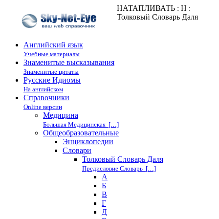
НАТАПЛИВАТЬ : Н :
Толковый Словарь Даля
Английский язык
Учебные материалы
Знаменитые высказывания
Знаменитые цитаты
Русские Идиомы
На английском
Справочники
Online версии
Медицина
Большая Медицинская […]
Общеобразовательные
Энциклопедии
Cловари
Толковый Словарь Даля
Предисловие Словарь […]
А
Б
В
Г
Д