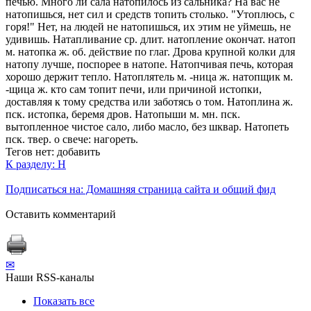
печью. Много ли сала натопилось из сальника? На вас не
натопишься, нет сил и средств топить столько. "Утоплюсь, с
горя!" Нет, на людей не натопишься, их этим не уймешь, не
удивишь. Натапливание ср. длит. натопление окончат. натоп
м. натопка ж. об. действие по глаг. Дрова крупной колки для
натопу лучше, поспорее в натопе. Натопчивая печь, которая
хорошо держит тепло. Натоплятель м. -ница ж. натопщик м.
-щица ж. кто сам топит печи, или причиной истопки,
доставляя к тому средства или заботясь о том. Натоплина ж.
пск. истопка, беремя дров. Натопыши м. мн. пск.
вытопленное чистое сало, либо масло, без шквар. Натопеть
пск. твер. о свече: нагореть.
Тегов нет:
добавить
К разделу: Н
Подписаться на: Домашняя страница сайта и общий фид
Оставить комментарий
✉
Наши RSS-каналы
Показать все