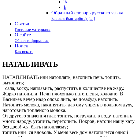
Ъ
Ь
Обратный словарь русского языка
Ьраволс йынтарбо :) […]
Статьи
Гостевые материалы
О сайте
Общая информация
Поиск
Как искать
НАТАПЛИВАТЬ
НАТАПЛИВАТЬ или натоплять, натопить печь, топить,
вытопить;
- сала, воску, наплавить, распустить в количестве на жару.
Жарко натопили. Печи плохонько натоплены, холодно. В
Васильев вечер надо олово лить, не позабудь натопить.
Натопить молока, накипятить, дав ему упреть в вольном духу,
наготовить топленого молока.
От другого значения глаг. топить, погружать в воду, натопить
много народу, утопить, перетопить. Покров, натопи нашу хату
без дров! -ся, быть натопляему;
топить или -ся вдоволь. У меня весь дом натопляется одной