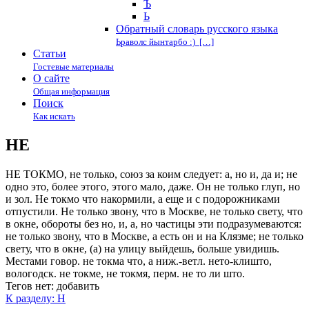
Ъ
Ь
Обратный словарь русского языка
Ьраволс йынтарбо :) […]
Статьи
Гостевые материалы
О сайте
Общая информация
Поиск
Как искать
НЕ
НЕ ТОКМО, не только, союз за коим следует: а, но и, да и; не
одно это, более этого, этого мало, даже. Он не только глуп, но
и зол. Не токмо что накормили, а еще и с подорожниками
отпустили. Не только звону, что в Москве, не только свету, что
в окне, обороты без но, и, а, но частицы эти подразумеваются:
не только звону, что в Москве, а есть он и на Клязме; не только
свету, что в окне, (а) на улицу выйдешь, больше увидишь.
Местами говор. не токма что, а ниж.-ветл. нето-клишто,
вологодск. не токме, не токмя, перм. не то ли што.
Тегов нет:
добавить
К разделу: Н