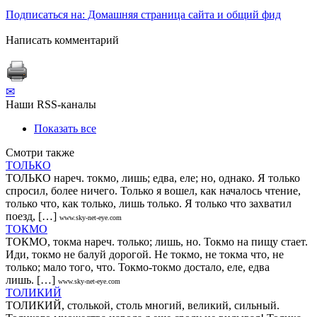
Подписаться на: Домашняя страница сайта и общий фид
Написать комментарий
✉
Наши RSS-каналы
Показать все
Смотри также
ТОЛЬКО
ТОЛЬКО нареч. токмо, лишь; едва, еле; но, однако. Я только
спросил, более ничего. Только я вошел, как началось чтение,
только что, как только, лишь только. Я только что захватил
поезд, […]
www.sky-net-eye.com
ТОКМО
ТОКМО, токма нареч. только; лишь, но. Токмо на пищу стает.
Иди, токмо не балуй дорогой. Не токмо, не токма что, не
только; мало того, что. Токмо-токмо достало, еле, едва
лишь. […]
www.sky-net-eye.com
ТОЛИКИЙ
ТОЛИКИЙ, столькой, столь многий, великий, сильный.