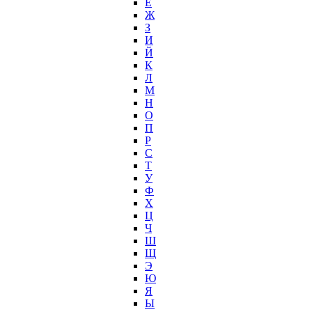
Е
Ж
З
И
Й
К
Л
М
Н
О
П
Р
С
Т
У
Ф
Х
Ц
Ч
Ш
Щ
Э
Ю
Я
Ы