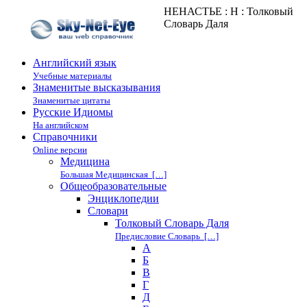
НЕНАСТЬЕ : Н : Толковый
Словарь Даля
Английский язык
Учебные материалы
Знаменитые высказывания
Знаменитые цитаты
Русские Идиомы
На английском
Справочники
Online версии
Медицина
Большая Медицинская […]
Общеобразовательные
Энциклопедии
Cловари
Толковый Словарь Даля
Предисловие Словарь […]
А
Б
В
Г
Д