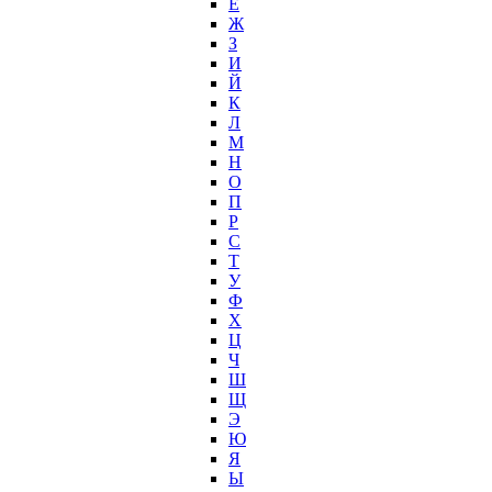
Е
Ж
З
И
Й
К
Л
М
Н
О
П
Р
С
Т
У
Ф
Х
Ц
Ч
Ш
Щ
Э
Ю
Я
Ы