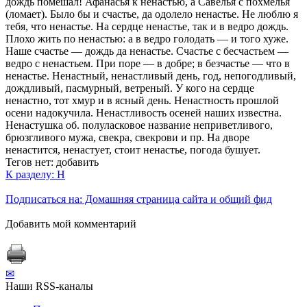
дождь помешал! Афанасья к ненастью, а Савелья с похмелья
(ломает). Было бы и счастье, да одолело ненастье. Не люблю я
тебя, что ненастье. На сердце ненастье, так и в ведро дождь.
Плохо жить по ненастью: а в ведро голодать — и того хуже.
Наше счастье — дождь да ненастье. Счастье с бесчастьем —
ведро с ненастьем. При поре — в добре; в безчастье — что в
ненастье. Ненастный, ненастливый день, год, непогодливый,
дождливый, пасмурный, ветреный. У кого на сердце
ненастно, тот хмур и в ясный день. Ненастность прошлой
осени надокучила. Ненастливость осеней наших известна.
Ненастушка об. полуласковое название неприветливого,
брюзгливого мужа, свекра, свекрови и пр. На дворе
ненастится, ненастует, стоит ненастье, погода бушует.
Тегов нет:
добавить
К разделу: Н
Подписаться на: Домашняя страница сайта и общий фид
Добавить мой комментарий
✉
Наши RSS-каналы