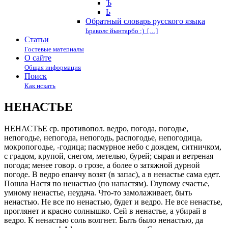
Ъ
Ь
Обратный словарь русского языка
Ьраволс йынтарбо :) […]
Статьи
Гостевые материалы
О сайте
Общая информация
Поиск
Как искать
НЕНАСТЬЕ
НЕНАСТЬЕ ср. противопол. ведро, погода, погодье,
непогодье, непогода, непогодь, распогодье, непогодица,
мокропогодье, -годица; пасмурное небо с дождем, ситничком,
с градом, крупой, снегом, метелью, бурей; сырая и ветреная
погода; менее говор. о грозе, а более о затяжной дурной
погоде. В ведро епанчу возят (в запас), а в ненастье сама едет.
Пошла Настя по ненастью (по напастям). Глупому счастье,
умному ненастье, неудача. Что-то замолаживает, быть
ненастью. Не все по ненастью, будет и ведро. Не все ненастье,
проглянет и красно солнышко. Сей в ненастье, а убирай в
ведро. К ненастью соль волгнет. Быть было ненастью, да