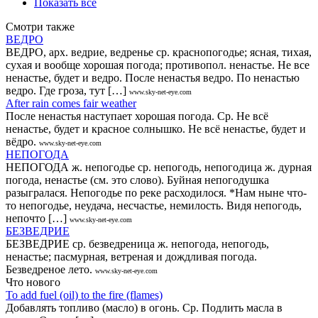
Показать все
Смотри также
ВЕДРО
ВЕДРО, арх. ведрие, ведренье ср. краснопогодье; ясная, тихая,
сухая и вообще хорошая погода; противопол. ненастье. Не все
ненастье, будет и ведро. После ненастья ведро. По ненастью
ведро. Где гроза, тут […]
www.sky-net-eye.com
After rain comes fair weather
После ненастья наступает хорошая погода. Ср. Не всё
ненастье, будет и красное солнышко. Не всё ненастье, будет и
вёдро.
www.sky-net-eye.com
НЕПОГОДА
НЕПОГОДА ж. непогодье ср. непогодь, непогодица ж. дурная
погода, ненастье (см. это слово). Буйная непогодушка
разыгралася. Непогодье по реке расходилося. *Нам ныне что-
то непогодье, неудача, несчастье, немилость. Видя непогодь,
непочто […]
www.sky-net-eye.com
БЕЗВЕДРИЕ
БЕЗВЕДРИЕ ср. безведреница ж. непогода, непогодь,
ненастье; пасмурная, ветреная и дождливая погода.
Безведреное лето.
www.sky-net-eye.com
Что нового
То add fuel (oil) to the fire (flames)
Добавлять топливо (масло) в огонь. Ср. Подлить масла в