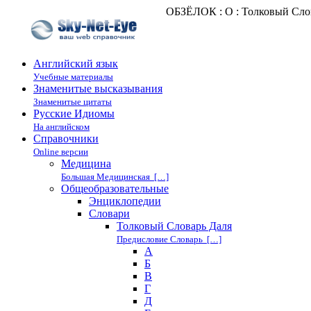
ОБЗЁЛОК : О : Толковый Сло
Английский язык
Учебные материалы
Знаменитые высказывания
Знаменитые цитаты
Русские Идиомы
На английском
Справочники
Online версии
Медицина
Большая Медицинская […]
Общеобразовательные
Энциклопедии
Cловари
Толковый Словарь Даля
Предисловие Словарь […]
А
Б
В
Г
Д