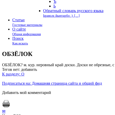
Ъ
Ь
Обратный словарь русского языка
Ьраволс йынтарбо :) […]
Статьи
Гостевые материалы
О сайте
Общая информация
Поиск
Как искать
ОБЗЁЛОК
ОБЗЁЛОК? м. кур. неровный край доски. Доски не обрезные, с о
Тегов нет:
добавить
К разделу: О
Подписаться на: Домашняя страница сайта и общий фид
Добавить мой комментарий
✉