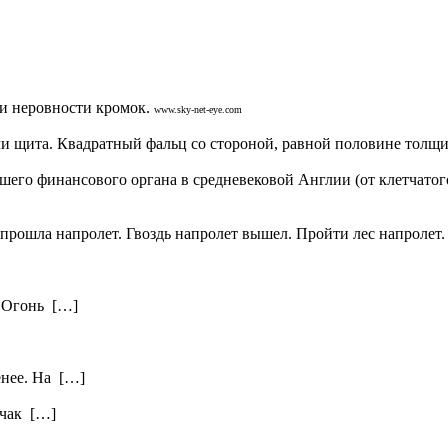
 и неровности кромок.
www.sky-net-eye.com
ли щита. Квадратный фальц со стороной, равной половине толщи
инансового органа в средневековой Англии (от клетчатого су
прошла напролет. Гвоздь напролет вышел. Пройти лес напролет. 
. Огонь […]
енее. На […]
нчак […]