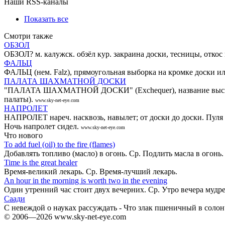
Наши RSS-каналы
Показать все
Смотри также
ОБЗОЛ
ОБЗОЛ? м. калужск. обзёл кур. закраина доски, тесницы, откос
ФАЛЬЦ
ФАЛЬЦ (нем. Falz), прямоугольная выборка на кромке доски и
ПАЛАТА ШАХМАТНОЙ ДОСКИ
"ПАЛАТА ШАХМАТНОЙ ДОСКИ" (Exchequer), название высшего ф
палаты).
www.sky-net-eye.com
НАПРОЛЕТ
НАПРОЛЕТ нареч. насквозь, навылет; от доски до доски. Пуля 
Ночь напролет сидел.
www.sky-net-eye.com
Что нового
То add fuel (oil) to the fire (flames)
Добавлять топливо (масло) в огонь. Ср. Подлить масла в огонь
Time is the great healer
Время-великий лекарь. Ср. Время-лучший лекарь.
An hour in the morning is worth two in the evening
Один утренний час стоит двух вечерних. Ср. Утро вечера мудр
Саади
С невеждой о науках рассуждать - Что злак пшеничный в соло
© 2006—2026 www.sky-net-eye.com