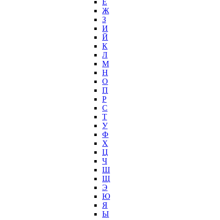
Е
Ж
З
И
Й
К
Л
М
Н
О
П
Р
С
Т
У
Ф
Х
Ц
Ч
Ш
Щ
Э
Ю
Я
Ы